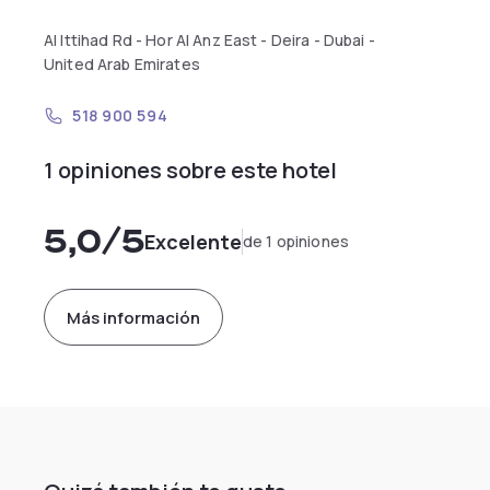
Al Ittihad Rd - Hor Al Anz East - Deira - Dubai -
United Arab Emirates
518 900 594
1 opiniones sobre este hotel
5,0
/5
Excelente
de 1 opiniones
Más información