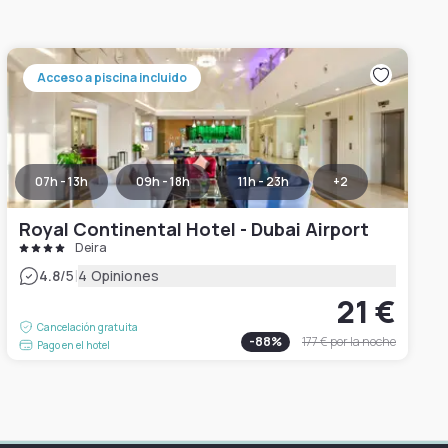
Acceso a piscina incluido
07h - 13h
09h - 18h
11h - 23h
+
2
Royal Continental Hotel - Dubai Airport
Deira
|
4.8
/5
4 Opiniones
21 €
Cancelación gratuita
-
88
%
177 €
por la noche
Pago en el hotel