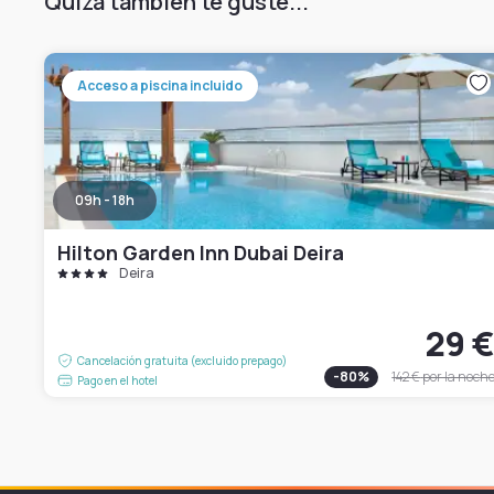
Quizá también te guste...
Acceso a piscina incluido
09h - 18h
Hilton Garden Inn Dubai Deira
Deira
29 
Cancelación gratuita (excluido prepago)
-
80
%
142 €
por la noch
Pago en el hotel