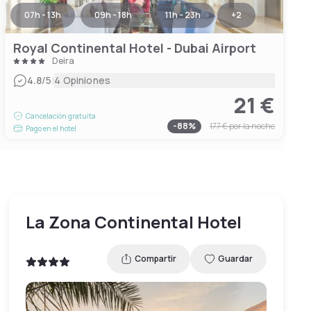
07h - 13h
09h - 18h
11h - 23h
+
2
Royal Continental Hotel - Dubai Airport
Deira
|
4.8
/5
4 Opiniones
21 €
Cancelación gratuita
-
88
%
177 €
por la noche
Pago en el hotel
La Zona Continental Hotel
Compartir
Guardar