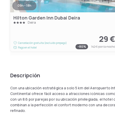
09h - 18h
Hilton Garden Inn Dubai Deira
Deira
29 
Cancelación gratuita (excluido prepago)
-
80
%
142 €
por la noch
Pago en el hotel
Descripción
Con una ubicación estratégica a solo 5 km del Aeropuerto Int
Continental ofrece fácil acceso a atracciones icónicas como e
con un 8.6 por parejas por su ubicación privilegiada, el hotel
combinan a la perfección el confort moderno con una decora
refinado.