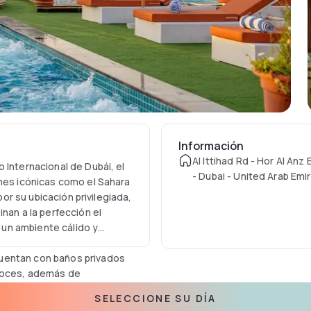
Información
Al Ittihad Rd - Hor Al Anz 
 Internacional de Dubái, el
- Dubai - United Arab Emi
ones icónicas como el Sahara
por su ubicación privilegiada,
nan a la perfección el
un ambiente cálido y
uentan con baños privados
rnoces, además de
 y WiFi gratis.
SELECCIONE SU DÍA
 y una tetera eléctrica,