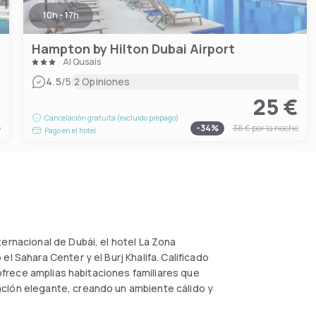
10h - 17h
Hampton by Hilton Dubai Airport
Al Qusais
|
4.5
/5
2 Opiniones
€
25 €
Cancelación gratuita (excluido prepago)
e
-
34
%
38 €
por la noche
Pago en el hotel
ernacional de Dubái, el hotel La Zona
l Sahara Center y el Burj Khalifa. Calificado
 ofrece amplias habitaciones familiares que
ción elegante, creando un ambiente cálido y