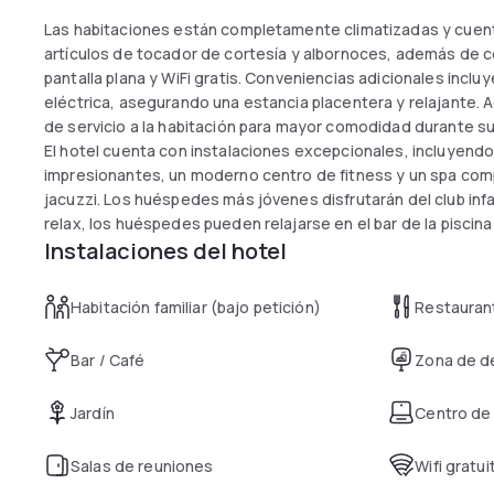
Las habitaciones están completamente climatizadas y cuen
artículos de tocador de cortesía y albornoces, además de
pantalla plana y WiFi gratis. Conveniencias adicionales inc
eléctrica, asegurando una estancia placentera y relajante. 
de servicio a la habitación para mayor comodidad durante su
El hotel cuenta con instalaciones excepcionales, incluyendo 
impresionantes, un moderno centro de fitness y un spa com
jacuzzi. Los huéspedes más jóvenes disfrutarán del club infan
relax, los huéspedes pueden relajarse en el bar de la piscina 
Instalaciones del hotel
ofrece estacionamiento privado gratuito en el lugar, sin nec
Habitación familiar (bajo petición)
Restauran
Bar / Café
Zona de d
Jardín
Centro de
Salas de reuniones
Wifi gratui