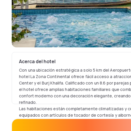
Acerca del hotel
Con una ubicación estratégica a solo 5 km del Aeropuerto
hotel La Zona Continental ofrece fácil acceso a atracci
Center y el Burj Khalifa. Calificado con un 8.6 por parejas 
el hotel ofrece amplias habitaciones familiares que combi
confort moderno con una decoración elegante, creando 
refinado.
Las habitaciones están completamente climatizadas y c
equipados con artículos de tocador de cortesía y albo
comodidades modernas como televisión de pantalla plana
Conveniencias adicionales incluyen una mesa de comedor