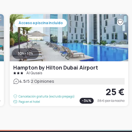
Acceso a piscina incluido
10h - 17h
Hampton by Hilton Dubai Airport
Al Qusais
|
4.5
/5
2 Opiniones
€
25 €
Cancelación gratuita (excluido prepago)
e
-
34
%
38 €
por la noche
Pago en el hotel