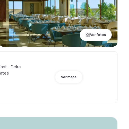
Ver fotos
East - Deira
rates
Ver mapa