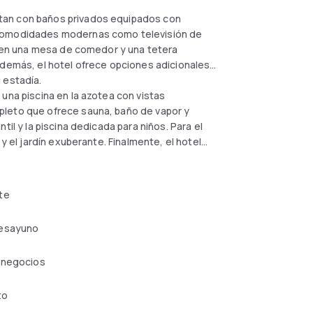
tan con baños privados equipados con
 comodidades modernas como televisión de
luyen una mesa de comedor y una tetera
Además, el hotel ofrece opciones adicionales
 estadía.
una piscina en la azotea con vistas
pleto que ofrece sauna, baño de vapor y
til y la piscina dedicada para niños. Para el
y el jardín exuberante. Finalmente, el hotel
esidad de reserva previa.
te
esayuno
 negocios
to