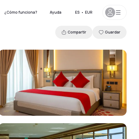
¿Cómo funciona?
Ayuda
ES
•
EUR
Compartir
Guardar