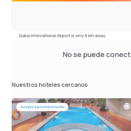
The gym and outdoor pool area with its sauna, steam roo
relaxing setting for a peaceful afternoon. Children can 
children’s pool.
Dubai International Airport is only 6 km away.
No se puede conecta
Nuestros hoteles cercanos
Acceso a piscina incluido