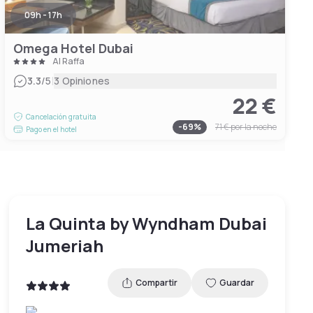
09h - 17h
Omega Hotel Dubai
Al Raffa
|
3.3
/5
3 Opiniones
22 €
Cancelación gratuita
-
69
%
71 €
por la noche
Pago en el hotel
La Quinta by Wyndham Dubai
Jumeriah
Compartir
Guardar