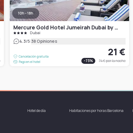
10h - 18h
Mercure Gold Hotel Jumeirah Dubai by Accor
Dubai
|
4.3
/5
38 Opiniones
€
21 €
Cancelación gratuita
e
-
73
%
74 €
por la noche
Pago en el hotel
Hotel de día
Habitaciones por horas Barcelona