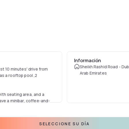
Información
Sheikh Rashid Road - Dub
st 10 minutes' drive from
Arab Emirates
s a rooftop pool ,2
th seating area, and a
ave a minibar, coffee-and-
 Bistro Night Clubs are
SELECCIONE SU DÍA
tions.