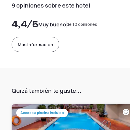
9 opiniones sobre este hotel
4,4
/5
Muy bueno
de 10 opiniones
Más información
Quizá también te guste...
Acceso a piscina incluido