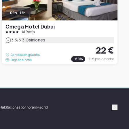
09h - 17h
Omega Hotel Dubai
Al Raffa
|
3.3
/5
3 Opiniones
22 €
Cancelación gratuita
-
69
%
71 €
por la noche
Pago en el hotel
Habitaciones por horas Madrid
Suivan