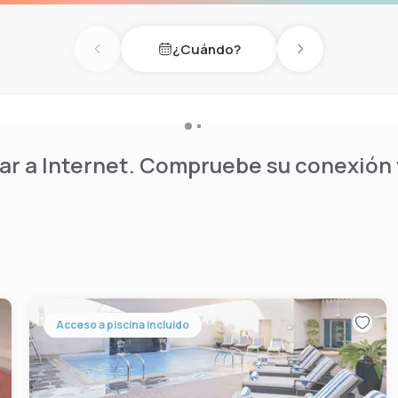
m and hotel spa offer a
¿Cuándo?
enjoy themselves in the
Previous day
Next day
r a Internet. Compruebe su conexión y
Acceso a piscina incluido