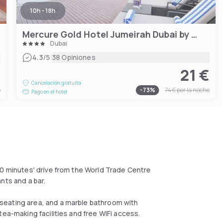
10h - 18h
Mercure Gold Hotel Jumeirah Dubai by Accor
Dubai
|
4.3
/5
38 Opiniones
€
21 €
Cancelación gratuita
e
-
73
%
74 €
por la noche
Pago en el hotel
10 minutes' drive from the World Trade Centre
nts and a bar.
seating area, and a marble bathroom with
tea-making facilities and free WiFi access.