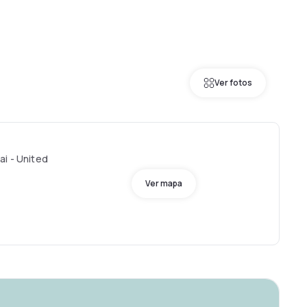
Ver fotos
ai - United
Ver mapa