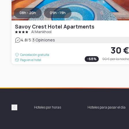
08h - 20h
09h - 19h
Savoy Crest Hotel Apartments
Al Mankhool
|
4.8
/5
3 Opiniones
30 
Cancelación gratuita
-
68
%
90 €
por la noch
Pago en el hotel
Hoteles por horas
Hoteles para pasar el día
Précédent