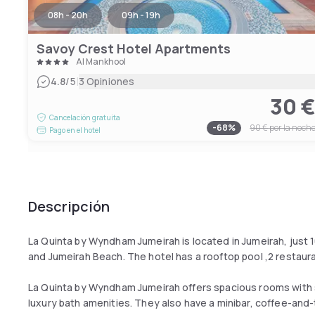
08h - 20h
09h - 19h
Savoy Crest Hotel Apartments
Al Mankhool
|
4.8
/5
3 Opiniones
30 
Cancelación gratuita
-
68
%
90 €
por la noch
Pago en el hotel
Descripción
La Quinta by Wyndham Jumeirah is located in Jumeirah, just 
and Jumeirah Beach. The hotel has a rooftop pool ,2 restaura
La Quinta by Wyndham Jumeirah offers spacious rooms with 
luxury bath amenities. They also have a minibar, coffee-and-