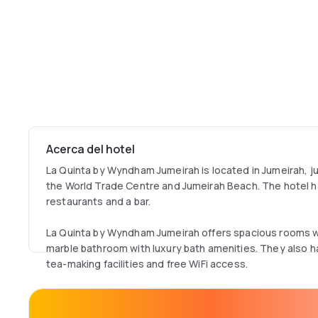
Acerca del hotel
La Quinta by Wyndham Jumeirah is located in Jumeirah, ju
the World Trade Centre and Jumeirah Beach. The hotel ha
restaurants and a bar.
La Quinta by Wyndham Jumeirah offers spacious rooms wi
marble bathroom with luxury bath amenities. They also h
tea-making facilities and free WiFi access.
Modern restaurants, including 24h Coffee Shop, an Indian
offering great food, cool beverage and entertainment op