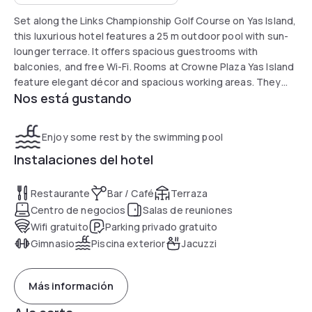
Set along the Links Championship Golf Course on Yas Island,
this luxurious hotel features a 25 m outdoor pool with sun-
lounger terrace. It offers spacious guestrooms with
balconies, and free Wi-Fi. Rooms at Crowne Plaza Yas Island
feature elegant décor and spacious working areas. They
Nos está gustando
include satellite TV and tea-and-coffee facilities. Some
rooms include a separate living area. Crowne Plaza offers a
variety of restaurants and bars. Guests can enjoy Lebanese
Enjoy some rest by the swimming pool
cuisine at Barouk, or visit Stills which serves a wide variety
Instalaciones del hotel
of international draught beer. All day dining is available at
Jing Asia. The hotel also has a pool bar, sun downer and
lobby lounge. The hotel has a state-of-the-art gym which
Restaurante
Bar / Café
Terraza
includes a squash court and steam rooms. In the evening
Centro de negocios
Salas de reuniones
the hotel provides live entertainment. Crowne Plaza Yas
Wifi gratuito
Parking privado gratuito
Island is located 8.5 km from Abu Dhabi International Airport.
Gimnasio
Piscina exterior
Jacuzzi
Yas Waterworld and Yas Beach are a few minutes away. Free
private parking is possible on site.
Más información