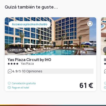
Quizá también te guste...
Acceso a piscina incluido
09h - 18h
Yas Plaza Circuit by IHG
i
Yas Plaza
|
4.9
/5
10 Opiniones
61 €
Cancelación gratuita
Pago en el hotel