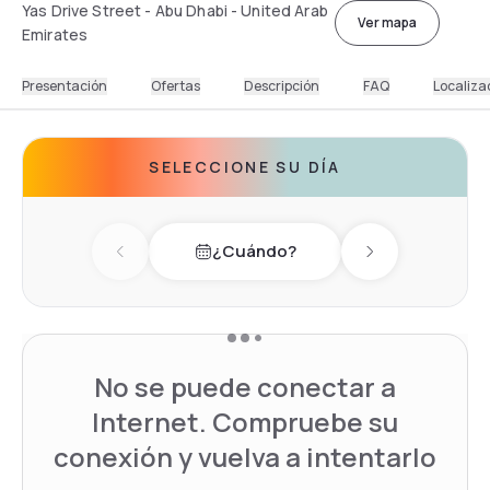
Yas Drive Street - Abu Dhabi - United Arab
Ver mapa
Emirates
Presentación
Ofertas
Descripción
FAQ
Localiza
SELECCIONE SU DÍA
¿Cuándo?
Previous day
Next day
No se puede conectar a
Internet. Compruebe su
conexión y vuelva a intentarlo