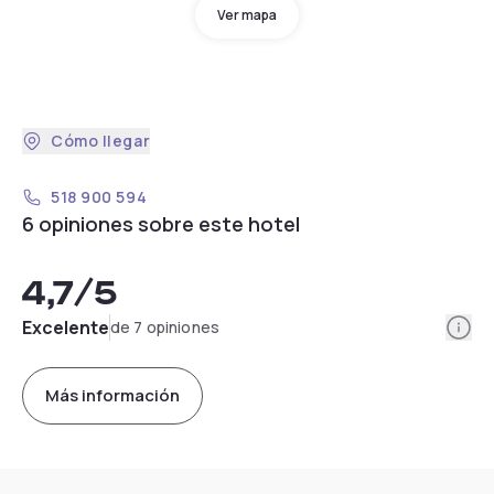
Ver mapa
Cómo llegar
518 900 594
6 opiniones sobre este hotel
4,7
/5
Info
Excelente
de 7 opiniones
Más información