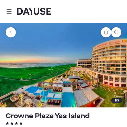
Dayuse
Comparti
Guar
1
/
9
Crowne Plaza Yas Island