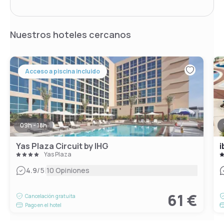
Nuestros hoteles cercanos
Acceso a piscina incluido
09h - 18h
Yas Plaza Circuit by IHG
i
Yas Plaza
|
4.9
/5
10 Opiniones
61 €
Cancelación gratuita
Pago en el hotel