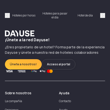
Hoteles para pasar
Habi
Hoteles por horas
Hotel de día
el día
hor
Précédent
Suiv
Dayuse
¡Únete a la red Dayuse!
¿Eres propietario de un hotel? Forma parte de la experiencia
Dayuse y únete a nuestra red de hoteles colaboradores
Únete a nosotros!
Acceso al portal
Sobre nosotros
Ayuda
La compañía
Contacto
Opiniones
Ayuda