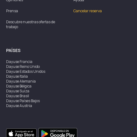
Prensa
Cancelar reserva
Descubre nuestras ofertas de
trabajo
PAÍSES
Dayuse
Francia
Dayuse
Reino Unido
Dayuse
Estados Unidos
Dayuse
Italia
Dayuse
Alemania
Dayuse
Bélgica
Dayuse
Suiza
Dayuse
Brasil
Dayuse
Países Bajos
Dayuse
Austria
Dayuse
Australia
Dayuse
Irlanda
Dayuse
Hong Kong
Dayuse
Canadá
Dayuse
Singapur
Dayuse
Suecia