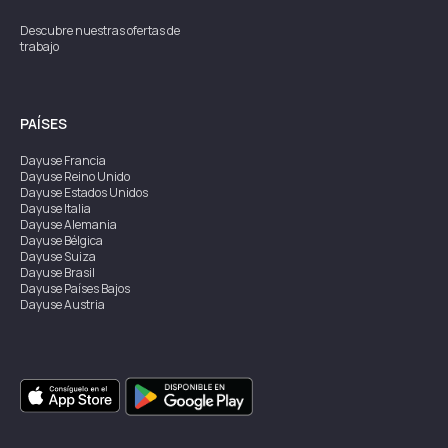
Descubre nuestras ofertas de
trabajo
PAÍSES
Dayuse
Francia
Dayuse
Reino Unido
Dayuse
Estados Unidos
Dayuse
Italia
Dayuse
Alemania
Dayuse
Bélgica
Dayuse
Suiza
Dayuse
Brasil
Dayuse
Países Bajos
Dayuse
Austria
Dayuse
Australia
Dayuse
Irlanda
Dayuse
Hong Kong
Dayuse
Canadá
Dayuse
Singapur
Dayuse
Suecia
Dayuse
Tailandia
Dayuse
Portugal