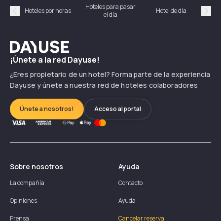
Hoteles para pasar
Habi
Hoteles por horas
Hotel de día
el día
hor
Précédent
Suiv
Dayuse
¡Únete a la red Dayuse!
¿Eres propietario de un hotel? Forma parte de la experiencia
Dayuse y únete a nuestra red de hoteles colaboradores
Únete a nosotros!
Acceso al portal
Sobre nosotros
Ayuda
La compañía
Contacto
Opiniones
Ayuda
Prensa
Cancelar reserva