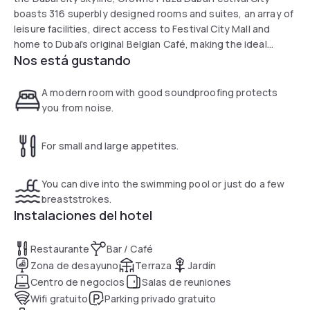
boasts 316 superbly designed rooms and suites, an array of
leisure facilities, direct access to Festival City Mall and
home to Dubai's original Belgian Café, making the ideal
Nos está gustando
choice for business, leisure or a combination of both.
A modern room with good soundproofing protects
you from noise.
For small and large appetites.
You can dive into the swimming pool or just do a few
breaststrokes.
Instalaciones del hotel
Restaurante
Bar / Café
Zona de desayuno
Terraza
Jardín
Centro de negocios
Salas de reuniones
Wifi gratuito
Parking privado gratuito