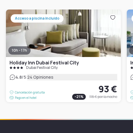
Acceso a piscina incluido
10h - 17h
Holiday Inn Dubai Festival City
I
Dubai Festival City
|
4.8
/5
24 Opiniones
93 €
Cancelación gratuita
-
21
%
118 €
por la noche
Pago en el hotel