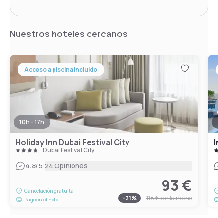
Nuestros hoteles cercanos
Acceso a piscina incluido
10h - 17h
Holiday Inn Dubai Festival City
I
Dubai Festival City
|
4.8
/5
24 Opiniones
93 €
Cancelación gratuita
-
21
%
118 €
por la noche
Pago en el hotel