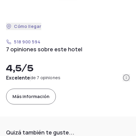
Cómo llegar
518 900 594
7 opiniones sobre este hotel
4,5
/5
Info
Excelente
de 7 opiniones
Más información
Quizá también te guste...