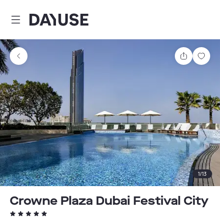
Dayuse
Comparti
Guar
1
/
13
Crowne Plaza Dubai Festival City