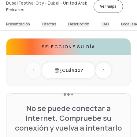
Dubai Festival City - Dubai - United Arab
Ver mapa
Emirates
Presentación
Ofertas
Descripción
FAQ
Localiza
SELECCIONE SU DÍA
¿Cuándo?
Previous day
Next day
No se puede conectar a
Internet. Compruebe su
conexión y vuelva a intentarlo