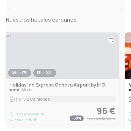
Nuestros hoteles cercanos
09h - 17h
15h - 22h
Holiday Inn Express Geneva Airport by IHG
Meyrin
|
3.6
/5
2 Opiniones
96 €
Cancelación gratuita
-
39
%
156 €
por la noche
Pago en el hotel