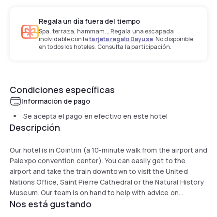
Regala un día fuera del tiempo
Spa, terraza, hammam... Regala una escapada
inolvidable con la
tarjeta regalo Dayuse
. No disponible
en todos los hoteles. Consulta la participación.
Condiciones específicas
Información de pago
Se acepta el pago en efectivo en este hotel
Descripción
Our hotel is in Cointrin (a 10-minute walk from the airport and
Palexpo convention center). You can easily get to the
airport and take the train downtown to visit the United
Nations Office, Saint Pierre Cathedral or the Natural History
Museum. Our team is on hand to help with advice on
Nos está gustando
excursions and/or attractions if you want to explore the
beautiful city of Geneva.