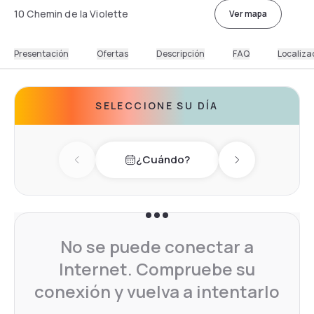
10 Chemin de la Violette
Ver mapa
Presentación
Ofertas
Descripción
FAQ
Localiza
SELECCIONE SU DÍA
¿Cuándo?
Previous day
Next day
No se puede conectar a
Internet. Compruebe su
conexión y vuelva a intentarlo