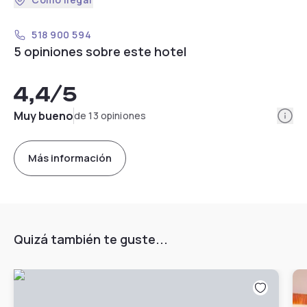
518 900 594
5 opiniones sobre este hotel
4,4
/5
Info
Muy bueno
de 13 opiniones
Más información
Quizá también te guste...