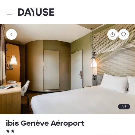
Dayuse
Comparti
Guar
1
/
6
ibis Genève Aéroport