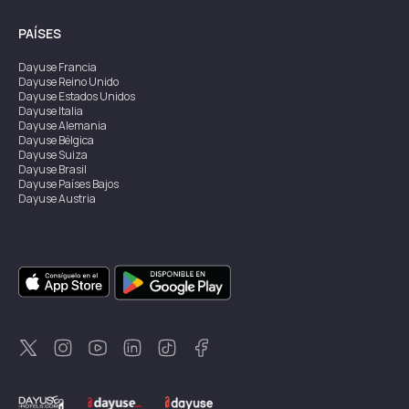
PAÍSES
Dayuse
Francia
Dayuse
Reino Unido
Dayuse
Estados Unidos
Dayuse
Italia
Dayuse
Alemania
Dayuse
Bélgica
Dayuse
Suiza
Dayuse
Brasil
Dayuse
Países Bajos
Dayuse
Austria
Dayuse
Australia
Dayuse
Irlanda
Dayuse
Hong Kong
Dayuse
Canadá
Dayuse
Singapur
Dayuse
Suecia
Dayuse
Tailandia
Dayuse
Portugal
Dayuse
Corea
Dayuse
Nueva Zelanda
Dayuse
Turquía