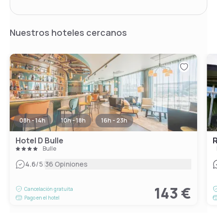
Nuestros hoteles cercanos
08h - 14h
10h - 18h
16h - 23h
Hotel D Bulle
R
Bulle
|
4.6
/5
36 Opiniones
143 €
Cancelación gratuita
Pago en el hotel