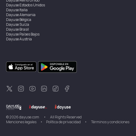
Dayuse
Reino Unido
Dayuse
Estados Unidos
Dayuse
Italia
Dayuse
Alemania
Dayuse
Bélgica
Dayuse
Suiza
Dayuse
Brasil
Dayuse
Países Bajos
Dayuse
Austria
Dayuse
Australia
Dayuse
Irlanda
Dayuse
Hong Kong
Dayuse
Canadá
Dayuse
Singapur
Dayuse
Suecia
Dayuse
Tailandia
Dayuse
Portugal
Dayuse
Corea
Dayuse
Nueva Zelanda
Dayuse
Turquía
©
2026
dayuse.com
•
All Rights Reserved
Menciones legales
•
Política de privacidad
•
Términos y condiciones