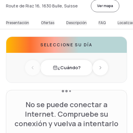
Route de Riaz 16, 1630 Bulle, Suisse
Ver mapa
Presentación
Ofertas
Descripción
FAQ
Localiza
SELECCIONE SU DÍA
¿Cuándo?
Previous day
Next day
No se puede conectar a
Internet. Compruebe su
conexión y vuelva a intentarlo