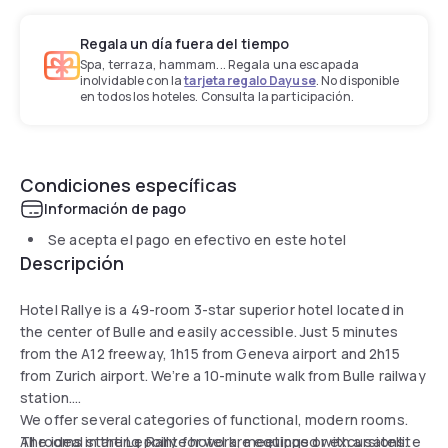
Regala un día fuera del tiempo
Spa, terraza, hammam... Regala una escapada
inolvidable con la
tarjeta regalo Dayuse
. No disponible
en todos los hoteles. Consulta la participación.
Condiciones específicas
Información de pago
Se acepta el pago en efectivo en este hotel
Descripción
Hotel Rallye is a 49-room 3-star superior hotel located in
the center of Bulle and easily accessible. Just 5 minutes
from the A12 freeway, 1h15 from Geneva airport and 2h15
from Zurich airport. We’re a 10-minute walk from Bulle railway
station.
We offer several categories of functional, modern rooms.
The ideal starting point for work, meetings or excursions.
All rooms in the Le Rallye hotel are equipped with a satellite