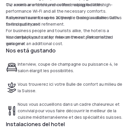
Our rooms are freshly renovated, equipped with high-
TV, a minibar and tea and coffee making facilities.
performance Wi-Fi and all the necessary comforts.
A seminar room for up to 20 people is also available. Call us
Rallye restaurant serves authentic Georgian dishes with
to find out more!
Swiss quality and refinement.
For business people and tourists alike, the hotel is a
wonderful place to stay, relax and meet. Personalized
You can park your car for free on the car park or in the
welcome.
garage at an additional cost.
Nos está gustando
Interview, coupe de champagne ou puissance 4, le
salon élargit les possibilités.
Vous trouverez ici votre Bulle de confort au milieu de
la Suisse.
Nous vous accueillons dans un cadre chaleureux et
convivial pour vous faire découvrir le meilleur de la
cuisine méditerranéenne et des spécialités suisses.
Instalaciones del hotel