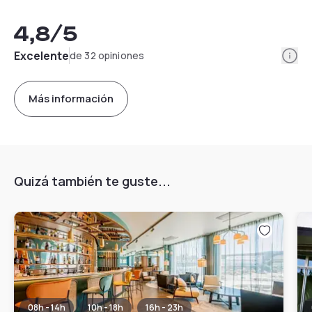
4,8
/5
Info
Excelente
de 32 opiniones
Más información
Quizá también te guste...
08h - 14h
10h - 18h
16h - 23h