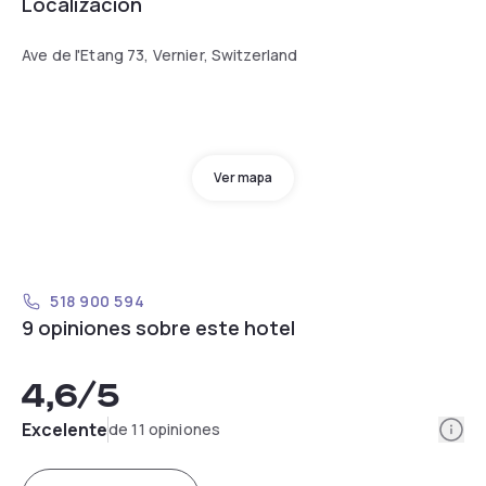
Localización
Ave de l'Etang 73, Vernier, Switzerland
Ver mapa
518 900 594
9 opiniones sobre este hotel
4,6
/5
Info
Excelente
de 11 opiniones