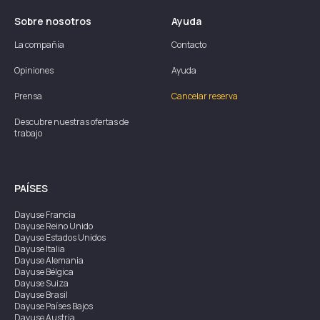
Sobre nosotros
Ayuda
La compañía
Contacto
Opiniones
Ayuda
Prensa
Cancelar reserva
Descubre nuestras ofertas de
trabajo
PAÍSES
Dayuse
Francia
Dayuse
Reino Unido
Dayuse
Estados Unidos
Dayuse
Italia
Dayuse
Alemania
Dayuse
Bélgica
Dayuse
Suiza
Dayuse
Brasil
Dayuse
Países Bajos
Dayuse
Austria