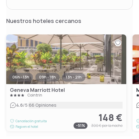
Nuestros hoteles cercanos
06h - 13h
09h - 18h
13h - 21h
Geneva Marriott Hotel
Cointrin
|
4.6
/5
66 Opiniones
148 €
Cancelación gratuita
-
51
%
300 €
por la noche
Pago en el hotel