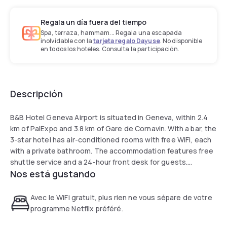
Regala un día fuera del tiempo
Spa, terraza, hammam... Regala una escapada
inolvidable con la
tarjeta regalo Dayuse
. No disponible
en todos los hoteles. Consulta la participación.
Descripción
B&B Hotel Geneva Airport is situated in Geneva, within 2.4
km of PalExpo and 3.8 km of Gare de Cornavin. With a bar, the
3-star hotel has air-conditioned rooms with free WiFi, each
with a private bathroom. The accommodation features free
shuttle service and a 24-hour front desk for guests.
Nos está gustando
At the hotel, rooms have a desk. The rooms in B&B Hotel
Geneva Airport are fitted with a flat-screen TV and a
Avec le WiFi gratuit, plus rien ne vous sépare de votre
hairdryer.
programme Netflix préféré.