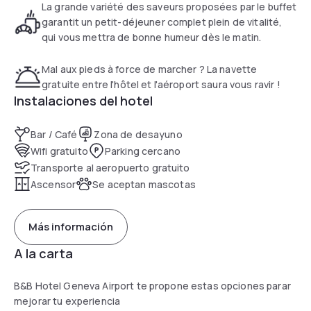
A continental, halal or gluten-free breakfast is available each
La grande variété des saveurs proposées par le buffet
morning at the property.
garantit un petit-déjeuner complet plein de vitalité,
qui vous mettra de bonne humeur dès le matin.
Mal aux pieds à force de marcher ? La navette
gratuite entre l'hôtel et l'aéroport saura vous ravir !
Instalaciones del hotel
Bar / Café
Zona de desayuno
Wifi gratuito
Parking cercano
Transporte al aeropuerto gratuito
Ascensor
Se aceptan mascotas
Más información
A la carta
B&B Hotel Geneva Airport te propone estas opciones parar
mejorar tu experiencia