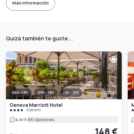
Más información
Quizá también te guste...
06h - 13h
09h - 18h
13h - 21h
Geneva Marriott Hotel
Cointrin
|
4.6
/5
66 Opiniones
148 €