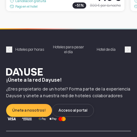
Cancelación gratuita
-
51
%
300 €
por la noche
Pago en el hotel
Hoteles para pasar
Habi
Hoteles por horas
Hotel de día
el día
hor
Précédent
Suiv
Dayuse
¡Únete a la red Dayuse!
¿Eres propietario de un hotel? Forma parte de la experiencia
Dayuse y únete a nuestra red de hoteles colaboradores
Únete a nosotros!
Acceso al portal