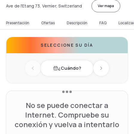
Ave de l'Etang 73, Vernier, Switzerland
Ver mapa
Presentación
Ofertas
Descripción
FAQ
Localiza
SELECCIONE SU DÍA
¿Cuándo?
Previous day
Next day
No se puede conectar a
Internet. Compruebe su
conexión y vuelva a intentarlo