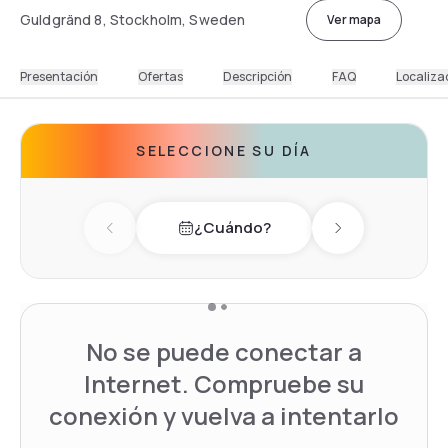
Guldgränd 8, Stockholm, Sweden
Ver mapa
Presentación
Ofertas
Descripción
FAQ
Localiza
SELECCIONE SU DÍA
¿Cuándo?
Previous day
Next day
No se puede conectar a
Internet. Compruebe su
conexión y vuelva a intentarlo