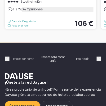
Stockholms län
|
4.9
/5
34 Opiniones
106 €
Cancelación gratuita
Pago en el hotel
Hoteles para pasar
Habi
Hoteles por horas
Hotel de día
el día
hor
Précédent
Suiv
Dayuse
¡Únete a la red Dayuse!
¿Eres propietario de un hotel? Forma parte de la experiencia
Dayuse y únete a nuestra red de hoteles colaboradores
Únete a nosotros!
Acceso al portal