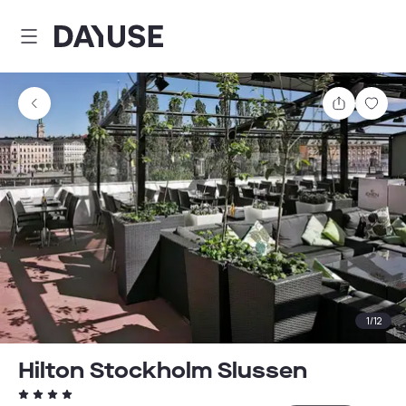
Dayuse
Comparti
Guar
1
/
12
Hilton Stockholm Slussen