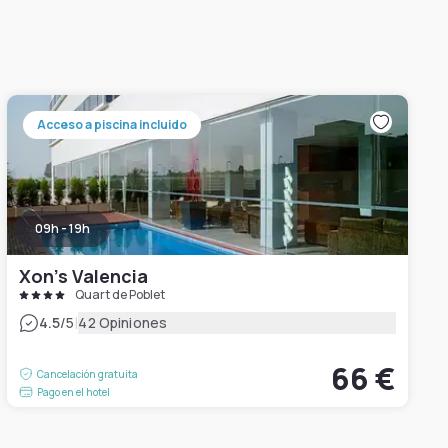
Acceso a piscina incluido
09h - 19h
Xon's Valencia
Quart de Poblet
|
4.5
/5
42 Opiniones
66 €
Cancelación gratuita
Pago en el hotel