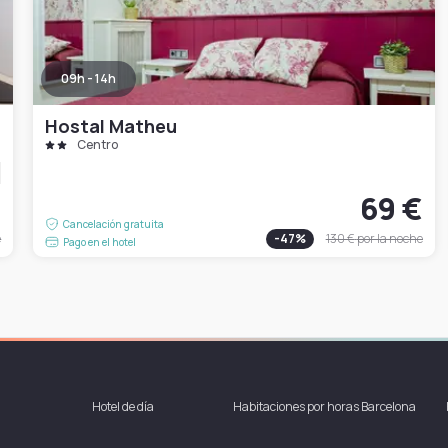
09h - 14h
Hostal Matheu
Centro
€
69 €
Cancelación gratuita
e
-
47
%
130 €
por la noche
Pago en el hotel
Hotel de día
Habitaciones por horas Barcelona