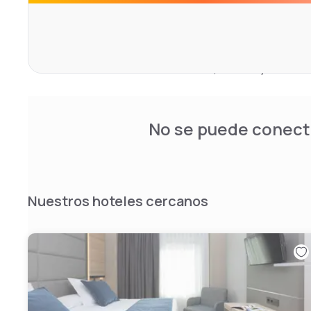
satélite, escritorio y un baño moderno con ducha y secad
disposición: Recepción 24 horas con mostrador de inform
aproveches al máximo tu estancia en Madrid.
Disfruta de una estancia conectada, cómoda y en el cora
No se puede conecta
Nuestros hoteles cercanos