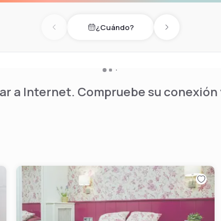
or de pelo. Servicios a tu
ación turística para que
¿Cuándo?
Previous day
Next day
zón de la ciudad.
r a Internet. Compruebe su conexión y