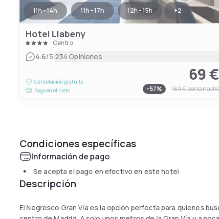
11h - 14h
11h - 17h
12h - 15h
+
2
Hotel Liabeny
Centro
|
4.6
/5
234 Opiniones
69 
Cancelación gratuita
-
57
%
160 €
por la noch
Pago en el hotel
Condiciones específicas
Información de pago
Se acepta el pago en efectivo en este hotel
Descripción
El Negresco Gran Vía es la opción perfecta para quienes bus
centro de Madrid. A solo unos metros de la Gran Vía y a poca 