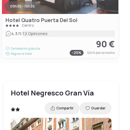
09h30 - 16h30
Hotel Quatro Puerta Del Sol
Centro
|
4.3
/5
12 Opiniones
90 €
Cancelación gratuita
-
25
%
120 €
por la noche
Pago en el hotel
Hotel Negresco Gran Vía
Compartir
Guardar