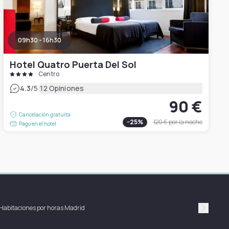
09h30 - 16h30
Hotel Quatro Puerta Del Sol
Centro
|
4.3
/5
12 Opiniones
90 €
Cancelación gratuita
-
25
%
120 €
por la noche
Pago en el hotel
Habitaciones por horas Madrid
Suivan