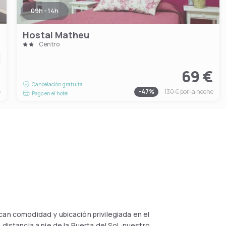
09h - 14h
Hostal Matheu
Centro
€
69 €
Cancelación gratuita
e
-
47
%
130 €
por la noche
Pago en el hotel
can comodidad y ubicación privilegiada en el
distancia a pie de la Puerta del Sol, nuestro