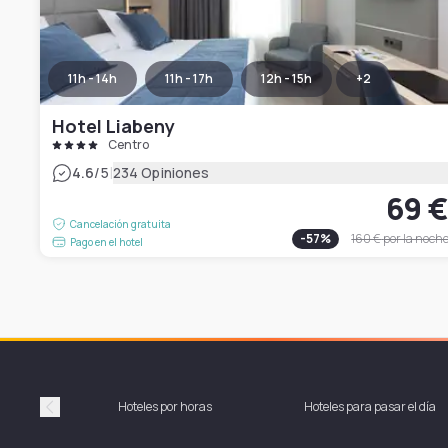
11h - 14h
11h - 17h
12h - 15h
+
2
Hotel Liabeny
Centro
|
4.6
/5
234 Opiniones
69 
Cancelación gratuita
-
57
%
160 €
por la noch
Pago en el hotel
Hoteles por horas
Hoteles para pasar el día
Précédent