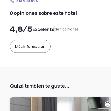
518 900 594
0 opiniones sobre este hotel
4,8
/5
Excelente
de 1 opiniones
Más información
Quizá también te guste...