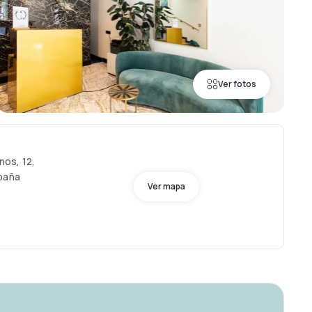
Ver fotos
os, 12,
spaña
Ver mapa