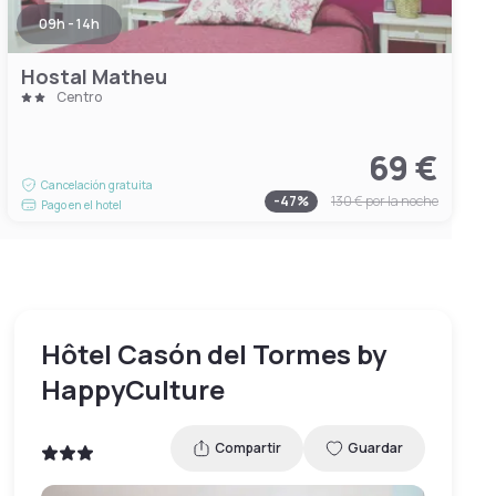
09h - 14h
Hostal Matheu
Centro
69 €
Cancelación gratuita
-
47
%
130 €
por la noche
Pago en el hotel
Hôtel Casón del Tormes by
HappyCulture
Compartir
Guardar