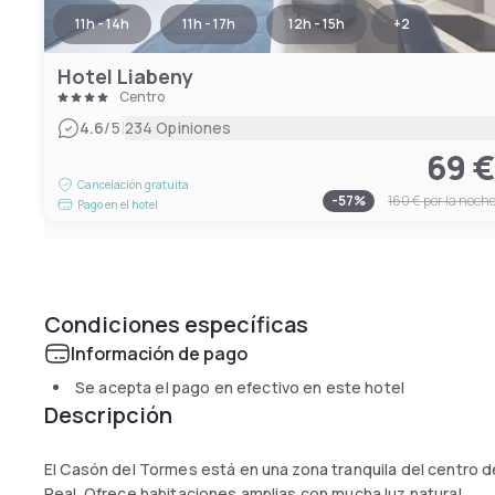
11h - 14h
11h - 17h
12h - 15h
+
2
Hotel Liabeny
Centro
|
4.6
/5
234 Opiniones
69 
Cancelación gratuita
-
57
%
160 €
por la noch
Pago en el hotel
Condiciones específicas
Información de pago
Se acepta el pago en efectivo en este hotel
Descripción
El Casón del Tormes está en una zona tranquila del centro de
Real. Ofrece habitaciones amplias con mucha luz natural.