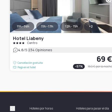
11h - 14h
11h - 17h
12h - 15h
+
2
Hotel Liabeny
Centro
|
4.6
/5
234 Opiniones
69 
Cancelación gratuita
-
57
%
160 €
por la noch
Pago en el hotel
Hoteles por horas
Hoteles para pasar el día
Précédent