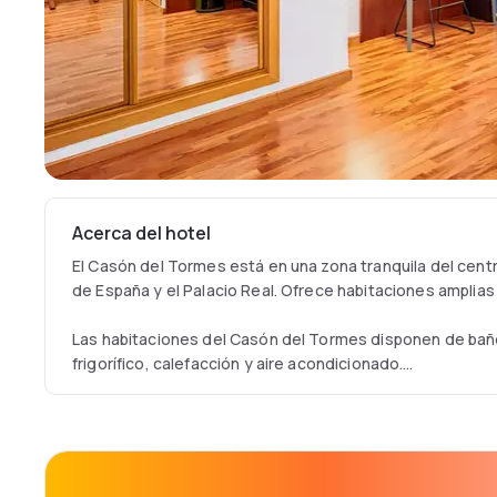
Acerca del hotel
El Casón del Tormes está en una zona tranquila del centr
de España y el Palacio Real. Ofrece habitaciones amplias
Las habitaciones del Casón del Tormes disponen de baño 
frigorífico, calefacción y aire acondicionado.
En el salón Los Madroños se sirve un desayuno buffet. 
goza de una ubicación céntrica y se encuentra a poca di
bares y restaurantes.