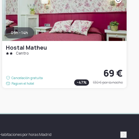
09h - 14h
Hostal Matheu
Centro
69 €
Cancelación gratuita
-
47
%
130 €
por la noche
Pago en el hotel
Habitaciones por horas Madrid
Suivan