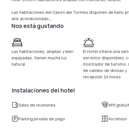
Las habitaciones del Casón del Tormes disponen de baño priva
aire acondicionado.
Nos está gustando
En el salón Los Madroños se sirve un desayuno buffet. Adem
céntrica y se encuentra a poca distancia a pie de diversos b
El hotel se sitúa a solo 100 metros de la parada de metro de
Las habitaciones, amplias y bien
El Hotel ofrece una ser
del Arte y el Museo del Prado. Los autobuses turísticos sale
equipadas, tienen mucha luz
servicios disponibles, 
pie del establecimiento.
natural.
mostrador de turismo, 
de cambio de divisas y
El Casón del Tormes proporciona servicios prácticos, como 
recepción 24 horas.
recepción las 24 horas.
En la recepción también se ofrece servicio de cambio de div
Instalaciones del hotel
Hay conexión WiFi gratuita.
Salas de reuniones
Wifi gratui
Parking privado de pago
Ascensor