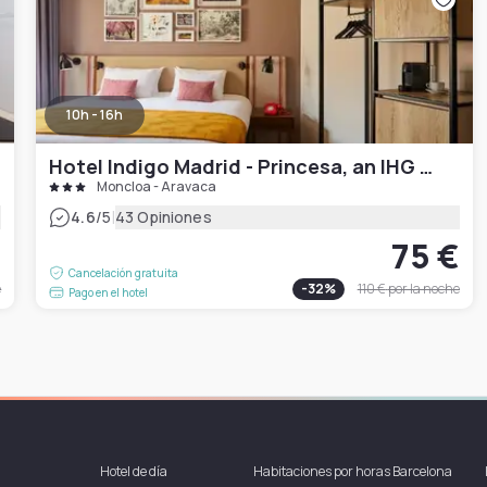
10h - 16h
Hotel Indigo Madrid - Princesa, an IHG Hotel
Moncloa - Aravaca
|
4.6
/5
43 Opiniones
€
75 €
Cancelación gratuita
e
-
32
%
110 €
por la noche
Pago en el hotel
Hotel de día
Habitaciones por horas Barcelona