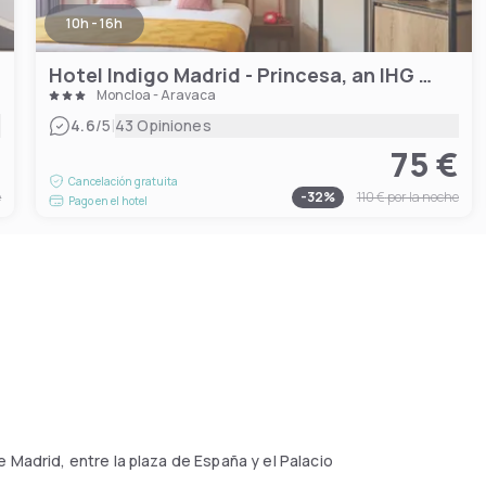
10h - 16h
Hotel Indigo Madrid - Princesa, an IHG Hotel
Moncloa - Aravaca
|
4.6
/5
43 Opiniones
€
75 €
Cancelación gratuita
e
-
32
%
110 €
por la noche
Pago en el hotel
 Madrid, entre la plaza de España y el Palacio