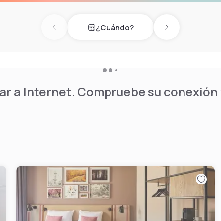
o de Plaza de España, que
os autobuses turísticos salen
¿Cuándo?
lecimiento.
Previous day
Next day
como mostrador de
divisas.
r a Internet. Compruebe su conexión y