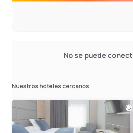
El hotel se sitúa a solo 100 metros de la parada de metr
enlaza con el Triángulo del Arte y el Museo del Prado. L
de la famosa Gran Vía, ubicada a 1 minuto a pie del estab
El Casón del Tormes proporciona servicios prácticos, 
información turística y recepción las 24 horas.
En la recepción también se ofrece servicio de cambio de 
Hay conexión WiFi gratuita.
No se puede conecta
Nuestros hoteles cercanos