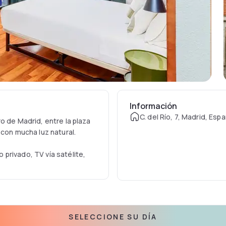
Información
C. del Río, 7, Madrid, Esp
o de Madrid, entre la plaza
 con mucha luz natural.
privado, TV vía satélite,
Además, el establecimiento
stancia a pie de diversos
SELECCIONE SU DÍA