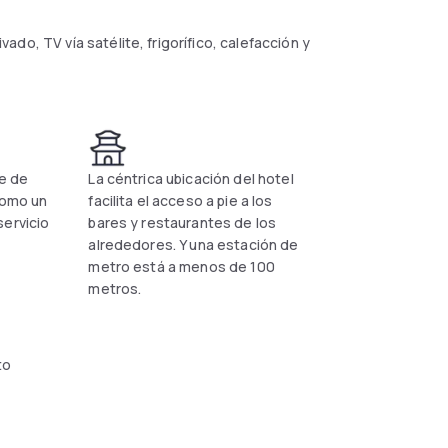
do, TV vía satélite, frigorífico, calefacción y
ás, el establecimiento goza de una ubicación
ares y restaurantes.
 Plaza de España, que enlaza con el Triángulo
ie de
La céntrica ubicación del hotel
n de la famosa Gran Vía, ubicada a 1 minuto a
como un
facilita el acceso a pie a los
servicio
bares y restaurantes de los
alrededores. Y una estación de
mostrador de información turística y
metro está a menos de 100
metros.
isas.
to