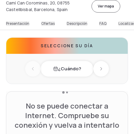
Camí Can Corominas, 20, 08755
Ver mapa
Castellbisbal, Barcelona, Spain
Presentación
Ofertas
Descripción
FAQ
Localiza
SELECCIONE SU DÍA
¿Cuándo?
Previous day
Next day
No se puede conectar a
Internet. Compruebe su
conexión y vuelva a intentarlo