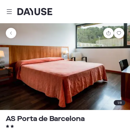
Dayuse
Comparti
Guar
1
/
8
AS Porta de Barcelona