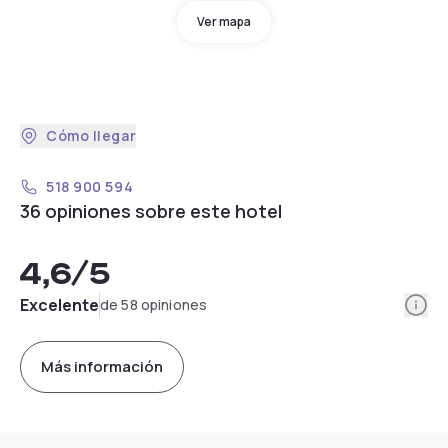
Ver mapa
Cómo llegar
518 900 594
36 opiniones sobre este hotel
4,6
/5
Info
Excelente
de 58 opiniones
Más información