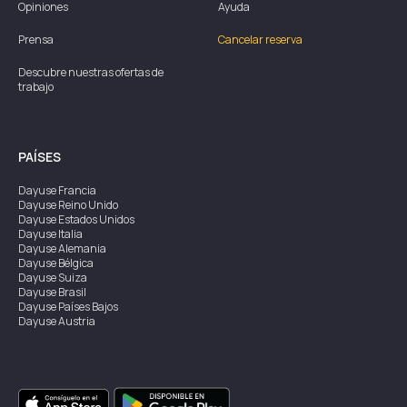
Opiniones
Ayuda
Prensa
Cancelar reserva
Descubre nuestras ofertas de
trabajo
PAÍSES
Dayuse
Francia
Dayuse
Reino Unido
Dayuse
Estados Unidos
Dayuse
Italia
Dayuse
Alemania
Dayuse
Bélgica
Dayuse
Suiza
Dayuse
Brasil
Dayuse
Países Bajos
Dayuse
Austria
Dayuse
Australia
Dayuse
Irlanda
Dayuse
Hong Kong
Dayuse
Canadá
Dayuse
Singapur