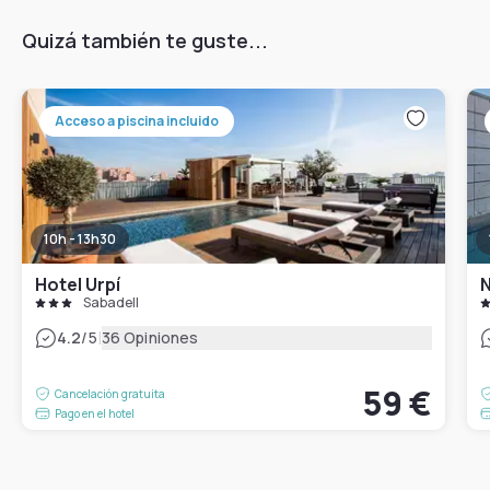
Quizá también te guste...
Acceso a piscina incluido
10h - 13h30
Hotel Urpí
N
Sabadell
|
4.2
/5
36 Opiniones
59 €
Cancelación gratuita
Pago en el hotel