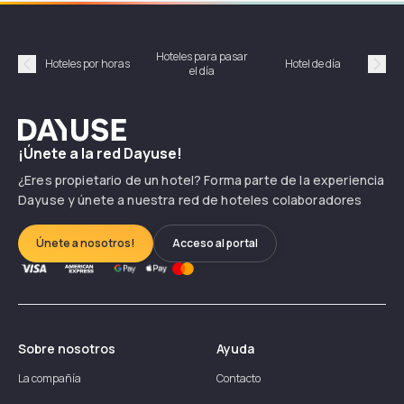
Hoteles para pasar
Habi
Hoteles por horas
Hotel de día
el día
hor
Précédent
Suiv
Dayuse
¡Únete a la red Dayuse!
¿Eres propietario de un hotel? Forma parte de la experiencia
Dayuse y únete a nuestra red de hoteles colaboradores
Únete a nosotros!
Acceso al portal
Sobre nosotros
Ayuda
La compañía
Contacto