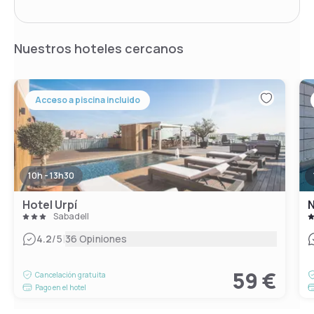
Nuestros hoteles cercanos
Acceso a piscina incluido
10h - 13h30
Hotel Urpí
N
Sabadell
|
4.2
/5
36 Opiniones
59 €
Cancelación gratuita
Pago en el hotel