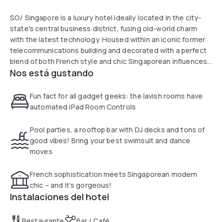
SO/ Singapore is a luxury hotel ideally located in the city-
state's central business district, fusing old-world charm
with the latest technology. Housed within an iconic former
telecommunications building and decorated with a perfect
blend of both French style and chic Singaporean influences,
Nos está gustando
it redefines the luxury hotel experience in the Lion City, and
is perfect for any traveller who wishes to experience local
charm at its best.
Fun fact for all gadget geeks: the lavish rooms have
automated iPad Room Controls
Pool parties, a rooftop bar with DJ decks and tons of
good vibes! Bring your best swimsuit and dance
moves
French sophistication meets Singaporean modern
chic – and it’s gorgeous!
Instalaciones del hotel
Restaurante
Bar / Café