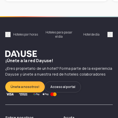
Hoteles para pasar
Habi
Hoteles por horas
Hotel de día
el día
hor
Précédent
Suiv
Dayuse
¡Únete a la red Dayuse!
¿Eres propietario de un hotel? Forma parte de la experiencia
Dayuse y únete a nuestra red de hoteles colaboradores
Únete a nosotros!
Acceso al portal
Sobre nosotros
Ayuda