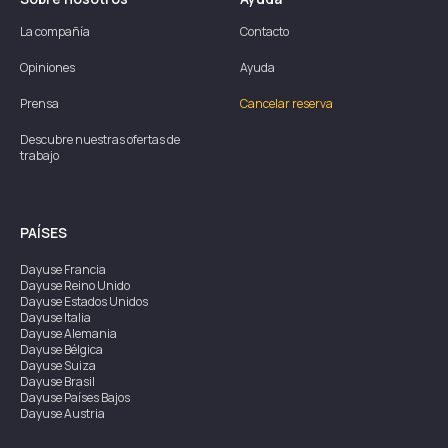
La compañía
Contacto
Opiniones
Ayuda
Prensa
Cancelar reserva
Descubre nuestras ofertas de
trabajo
PAÍSES
Dayuse
Francia
Dayuse
Reino Unido
Dayuse
Estados Unidos
Dayuse
Italia
Dayuse
Alemania
Dayuse
Bélgica
Dayuse
Suiza
Dayuse
Brasil
Dayuse
Países Bajos
Dayuse
Austria
Dayuse
Australia
Dayuse
Irlanda