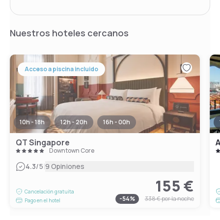
Nuestros hoteles cercanos
Acceso a piscina incluido
10h - 18h
12h - 20h
16h - 00h
QT Singapore
A
Downtown Core
|
4.3
/5
9 Opiniones
155 €
Cancelación gratuita
-
54
%
338 €
por la noche
Pago en el hotel