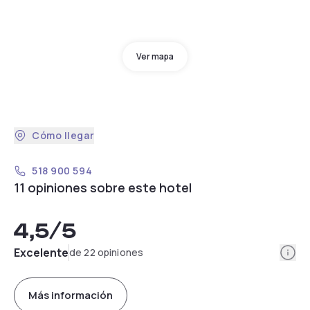
Ver mapa
Cómo llegar
518 900 594
11 opiniones sobre este hotel
4,5
/5
Info
Excelente
de 22 opiniones
Más información