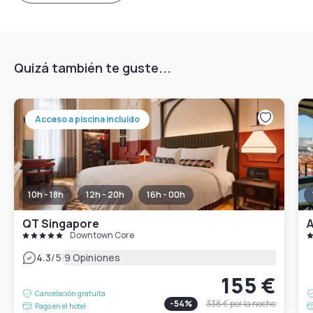
Quizá también te guste...
Acceso a piscina incluido
10h - 18h
12h - 20h
16h - 00h
QT Singapore
A
Downtown Core
|
4.3
/5
9 Opiniones
155 €
Cancelación gratuita
-
54
%
338 €
por la noche
Pago en el hotel