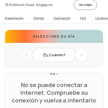
35 Robinson Road, Singapore
Ver mapa
Presentación
Ofertas
Descripción
FAQ
Localiza
SELECCIONE SU DÍA
¿Cuándo?
Previous day
Next day
No se puede conectar a
Internet. Compruebe su
conexión y vuelva a intentarlo