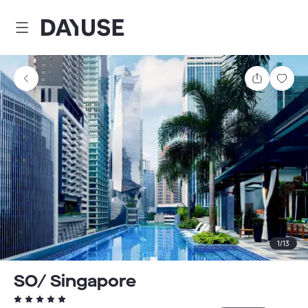
Dayuse
Comparti
Guar
1
/
13
SO/ Singapore