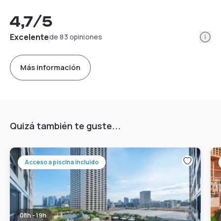
4,7
/5
Info
Excelente
de 83 opiniones
Más información
Quizá también te guste...
Acceso a piscina incluido
08h - 19h