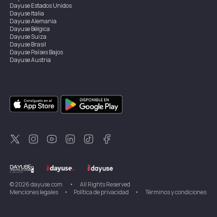
Dayuse
Estados Unidos
Dayuse
Italia
Dayuse
Alemania
Dayuse
Bélgica
Dayuse
Suiza
Dayuse
Brasil
Dayuse
Países Bajos
Dayuse
Austria
Dayuse
Australia
Dayuse
Irlanda
Dayuse
Hong Kong
Dayuse
Canadá
Dayuse
Singapur
Dayuse
Suecia
Dayuse
Tailandia
Dayuse
Portugal
Dayuse
Corea
Dayuse
Nueva Zelanda
Dayuse
Turquía
©
2026
dayuse.com
•
All Rights Reserved
Menciones legales
•
Política de privacidad
•
Términos y condiciones