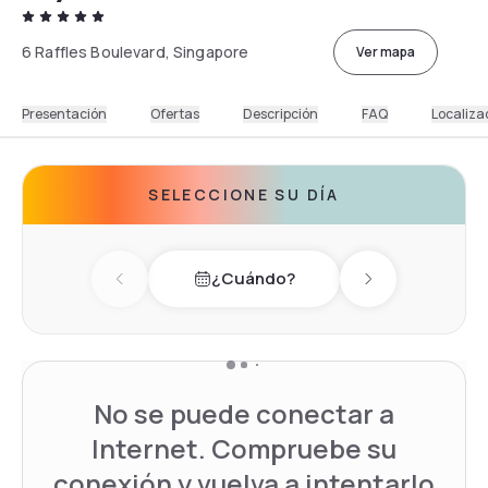
6 Raffles Boulevard, Singapore
Ver mapa
Presentación
Ofertas
Descripción
FAQ
Localiza
SELECCIONE SU DÍA
¿Cuándo?
Previous day
Next day
No se puede conectar a
Internet. Compruebe su
conexión y vuelva a intentarlo