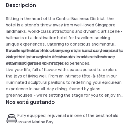
Descripción
Sitting in the heart of the Central Business District, the
hotel is a stone’s throw away from well-loved Singapore
landmarks, world-class attractions and dynamic art scene -
hallmarks of a destination hotel for travellers seeking
unique experiences. Catering to conscious and mindful
travellers, the hotel focusses on stylish and contemporary
Take respite from the urban jungle in a sanctuary curated to
vibes that is brought to life through iconic architecture,
invigorate your senses as you relax in nature’s embrace
eco-friendliness and lifestyle experiences.
within our “garden-in-a-hotel”.
Live your life, full of flavour with spaces poised to explore
the joys of living well. From an intimate tête-à-tête in our
illuminated sculptural pavilions to redefining your epicurean
experience in our all-day dining, framed by glass
greenhouses – we’re setting the stage for you to enjoy the
Nos está gustando
important things in your life.
Fully equipped, rejuvenate in one of the best hotels
around Marina Bay.