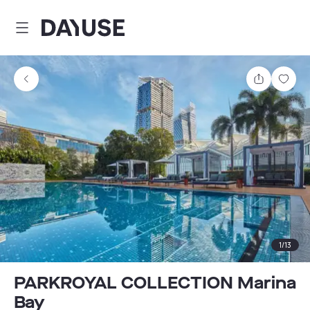
Dayuse
Comparti
Guar
1
/
13
PARKROYAL COLLECTION Marina
Bay