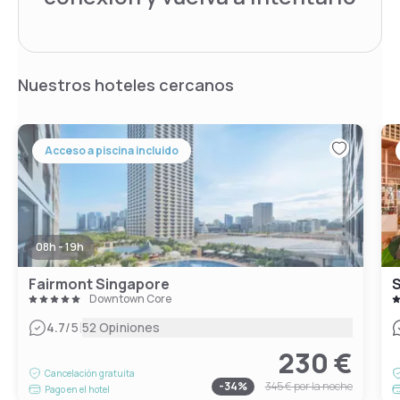
Nuestros hoteles cercanos
Acceso a piscina incluido
08h - 19h
Fairmont Singapore
S
Downtown Core
|
4.7
/5
52 Opiniones
230 €
Cancelación gratuita
-
34
%
345 €
por la noche
Pago en el hotel