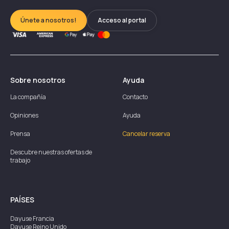
Únete a nosotros!
Acceso al portal
Sobre nosotros
Ayuda
La compañía
Contacto
Opiniones
Ayuda
Prensa
Cancelar reserva
Descubre nuestras ofertas de
trabajo
PAÍSES
Dayuse
Francia
Dayuse
Reino Unido