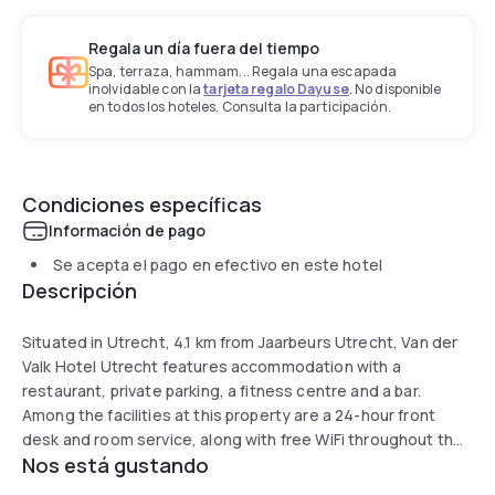
Regala un día fuera del tiempo
Spa, terraza, hammam... Regala una escapada
inolvidable con la
tarjeta regalo Dayuse
. No disponible
en todos los hoteles. Consulta la participación.
Condiciones específicas
Información de pago
Se acepta el pago en efectivo en este hotel
Descripción
Situated in Utrecht, 4.1 km from Jaarbeurs Utrecht, Van der
Valk Hotel Utrecht features accommodation with a
restaurant, private parking, a fitness centre and a bar.
Among the facilities at this property are a 24-hour front
desk and room service, along with free WiFi throughout the
Nos está gustando
property. Guests can use the indoor pool and the spa
centre, or enjoy city views.