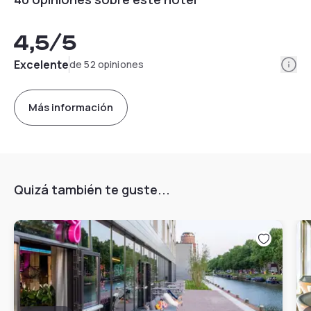
4,5
/5
Info
Excelente
de 52 opiniones
Más información
Quizá también te guste...