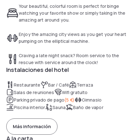
Your beautiful, colorful room is perfect for binge
All rooms are fitted with air conditioning, a flat-screen TV
watching your favorite show or simply taking in the
with satellite channels, a fridge, a kettle, a shower, a
amazing art around you.
hairdryer and a desk. At the hotel the rooms have a
wardrobe and a private bathroom. Conference Center
Enjoy the amazing city views as you get your heart
Domstad is 4.3 km from the hotel, while TivoliVredenburg is
pumping on the elliptical machine.
5 km from the property. The nearest airport is Schiphol
Airport, 49 km from Van der Valk Hotel Utrecht.
Craving a late night snack? Room service to the
rescue with service around the clock!
Instalaciones del hotel
Restaurante
Bar / Café
Terraza
Salas de reuniones
Wifi gratuito
Parking privado de pago
(
5 €
)
Gimnasio
Piscina interior
Sauna
Baño de vapor
Más información
A la carta