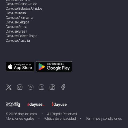
Dayuse
Reino Unido
Dayuse
Estados Unidos
Dayuse
Italia
Dayuse
Alemania
Dayuse
Bélgica
Dayuse
Suiza
Dayuse
Brasil
Dayuse
Países Bajos
Dayuse
Austria
Dayuse
Australia
Dayuse
Irlanda
Dayuse
Hong Kong
Dayuse
Canadá
Dayuse
Singapur
Dayuse
Suecia
Dayuse
Tailandia
Dayuse
Portugal
Dayuse
Corea
Dayuse
Nueva Zelanda
Dayuse
Turquía
©
2026
dayuse.com
•
All Rights Reserved
Menciones legales
•
Política de privacidad
•
Términos y condiciones