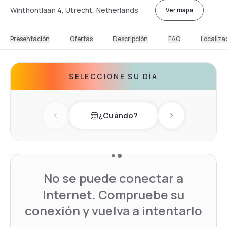
Winthontlaan 4, Utrecht, Netherlands
Ver mapa
Presentación
Ofertas
Descripción
FAQ
Localiza
SELECCIONE SU DÍA
¿Cuándo?
Previous day
Next day
No se puede conectar a
Internet. Compruebe su
conexión y vuelva a intentarlo