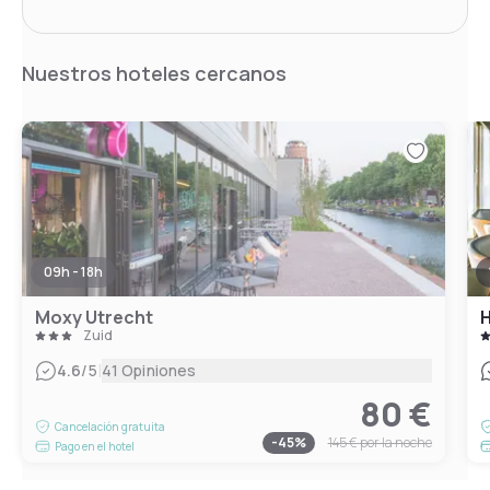
Nuestros hoteles cercanos
09h - 18h
Moxy Utrecht
Zuid
|
4.6
/5
41 Opiniones
80 €
Cancelación gratuita
-
45
%
145 €
por la noche
Pago en el hotel