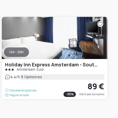
14h - 20h
Holiday Inn Express Amsterdam - South, an IHG Hotel
Amsterdam-Zuid
|
4.4
/5
9 Opiniones
89 €
Cancelación gratuita
-
35
%
135 €
por la noche
Pago en el hotel