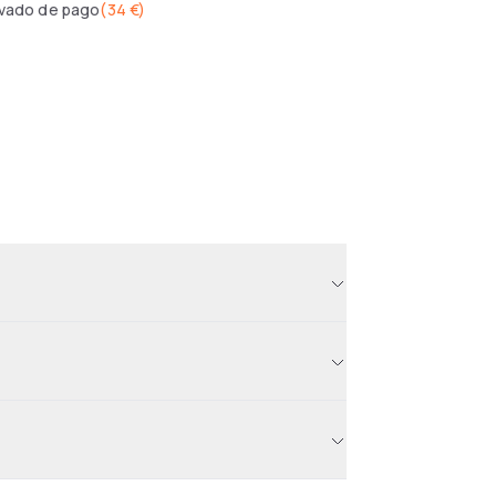
ivado de pago
(
34 €
)