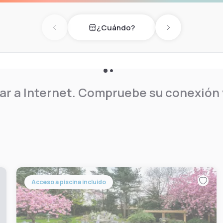
¿Cuándo?
Previous day
Next day
r a Internet. Compruebe su conexión y
Acceso a piscina incluido