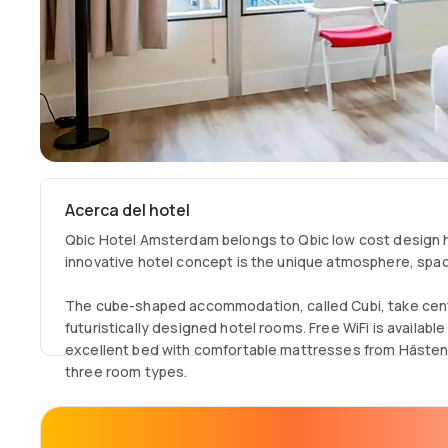
Acerca del hotel
Qbic Hotel Amsterdam belongs to Qbic low cost design ho
innovative hotel concept is the unique atmosphere, space
The cube-shaped accommodation, called Cubi, take centr
futuristically designed hotel rooms. Free WiFi is availabl
excellent bed with comfortable mattresses from Hästen
three room types.
For price-conscious travellers, the Double Room is ideal