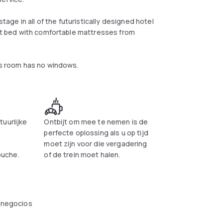
ge in all of the futuristically designed hotel
ent bed with comfortable mattresses from
his room has no windows.
uurlijke
Ontbijt om mee te nemen is de
perfecte oplossing als u op tijd
moet zijn voor die vergadering
uche.
of de trein moet halen.
 negocios