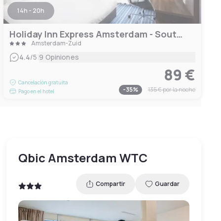
14h - 20h
Holiday Inn Express Amsterdam - South, an IHG Hotel
Amsterdam-Zuid
|
4.4
/5
9 Opiniones
89 €
Cancelación gratuita
-
35
%
135 €
por la noche
Pago en el hotel
Qbic Amsterdam WTC
Compartir
Guardar