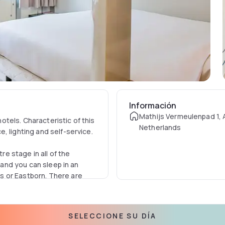
Información
Mathijs Vermeulenpad 1,
tels. Characteristic of this
Netherlands
, lighting and self-service.
e stage in all of the
e and you can sleep in an
s or Eastborn. There are
. This room has no windows.
SELECCIONE SU DÍA