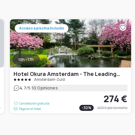
Acceso a piscina incluido
10h - 17h
Hotel Okura Amsterdam - The Leading Hotels of the World
Amsterdam-Zuid
|
4.7
/5
10 Opiniones
€
274 €
Cancelación gratuita
e
-
32
%
400 €
por la noche
Pago en el hotel