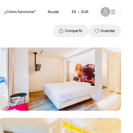
¿Cómo funciona?
Ayuda
ES
•
EUR
Compartir
Guardar