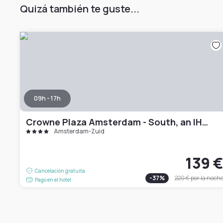
Quizá también te guste...
09h - 17h
Crowne Plaza Amsterdam - South, an IHG Hotel
Amsterdam-Zuid
139 
Cancelación gratuita
-
37
%
220 €
por la noch
Pago en el hotel