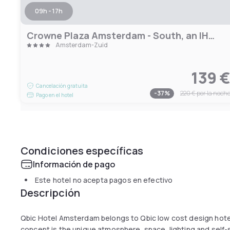
09h - 17h
Crowne Plaza Amsterdam - South, an IHG Hotel
Amsterdam-Zuid
139 
Cancelación gratuita
-
37
%
220 €
por la noch
Pago en el hotel
Condiciones específicas
Información de pago
Este hotel no acepta pagos en efectivo
Descripción
Qbic Hotel Amsterdam belongs to Qbic low cost design hotels
concept is the unique atmosphere, space, lighting and self-