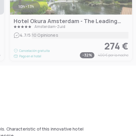
10h - 17h
Hotel Okura Amsterdam - The Leading Hotels of the World
Amsterdam-Zuid
|
4.7
/5
10 Opiniones
€
274 €
Cancelación gratuita
e
-
32
%
400 €
por la noche
Pago en el hotel
. Characteristic of this innovative hotel
service.