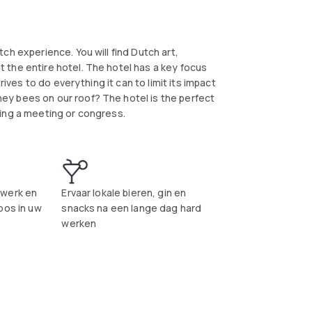
ch experience. You will find Dutch art,
the entire hotel. The hotel has a key focus
rives to do everything it can to limit its impact
of? The hotel is the perfect
zing a meeting or congress.
 werk en
Ervaar lokale bieren, gin en
oos in uw
snacks na een lange dag hard
werken