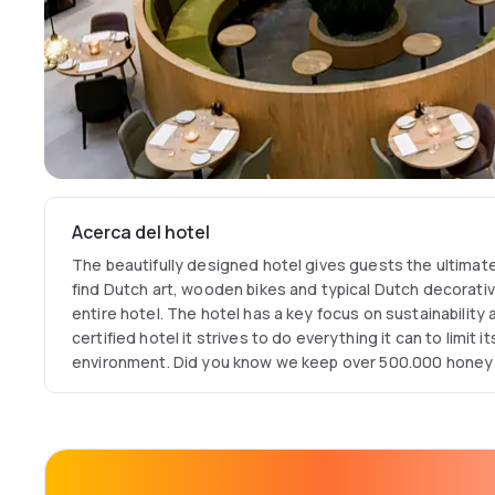
Acerca del hotel
The beautifully designed hotel gives guests the ultimate
find Dutch art, wooden bikes and typical Dutch decorati
entire hotel. The hotel has a key focus on sustainability
certified hotel it strives to do everything it can to limit i
environment. Did you know we keep over 500.000 honey be
hotel is the perfect location to explore Amsterdam and t
meeting or congress.