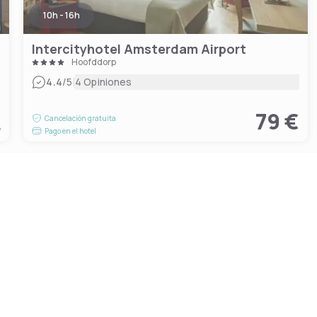
10h - 16h
Intercityhotel Amsterdam Airport
Hoofddorp
|
4.4
/5
4 Opiniones
€
79 €
Cancelación gratuita
e
Pago en el hotel