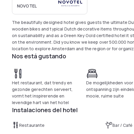
NOVOTEL
The beautifully designed hotel gives guests the ultimate Dut
wooden bikes and typical Dutch decorative items throughout 
on sustainability and as a Green Key Gold certified hotel it st
on the environment. Did you know we keep over 500.000 honey bees on our ro
location to explore Amsterdam and the region or for organi
Nos está gustando
Het restaurant, dat trendy en
De mogelijkheden voor
gezonde gerechten serveert,
ontspanning zijn eindel
vormt het inspirerende en
mooie, ruime suite
levendige hart van het hotel
Instalaciones del hotel
Restaurante
Bar / Café