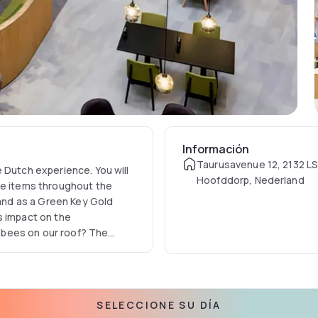
Información
Taurusavenue 12, 2132 L
 Dutch experience. You will
Hoofddorp, Nederland
ve items throughout the
 and as a Green Key Gold
ts impact on the
es on our roof? The
he region or for organizing a
SELECCIONE SU DÍA