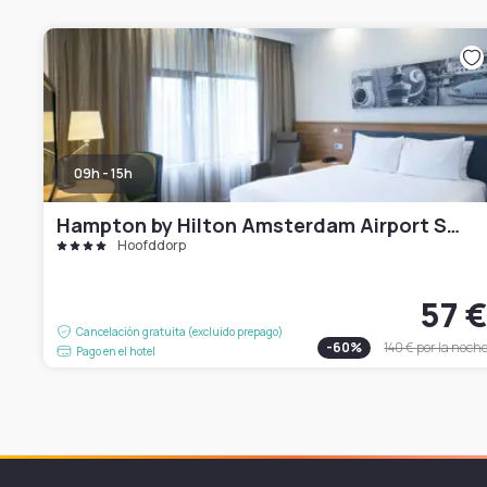
09h - 15h
Hampton by Hilton Amsterdam Airport Schiphol
Hoofddorp
57 
Cancelación gratuita (excluido prepago)
-
60
%
140 €
por la noch
Pago en el hotel