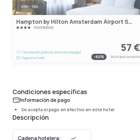
09h - 15h
Hampton by Hilton Amsterdam Airport Schiphol
Hoofddorp
57 
Cancelación gratuita (excluido prepago)
-
60
%
140 €
por la noch
Pago en el hotel
Condiciones específicas
Información de pago
Se acepta el pago en efectivo en este hotel
Descripción
Cadena hotelera: