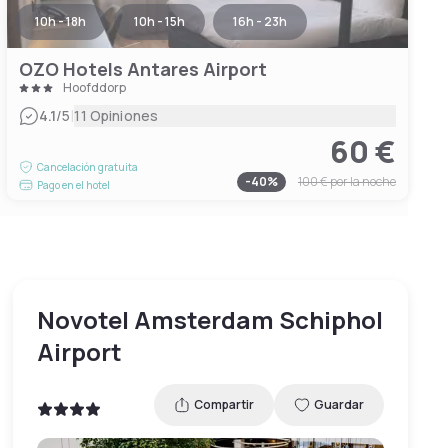
10h - 18h
10h - 15h
16h - 23h
OZO Hotels Antares Airport
Hoofddorp
|
4.1
/5
11 Opiniones
60 €
Cancelación gratuita
-
40
%
100 €
por la noche
Pago en el hotel
Novotel Amsterdam Schiphol
Airport
Compartir
Guardar