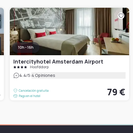
10h - 16h
Intercityhotel Amsterdam Airport
Hoofddorp
|
4.4
/5
4 Opiniones
€
79 €
Cancelación gratuita
e
Pago en el hotel