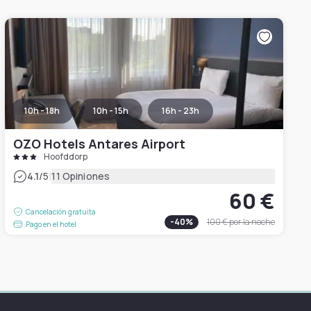
10h - 18h
10h - 15h
16h - 23h
OZO Hotels Antares Airport
Hoofddorp
|
4.1
/5
11 Opiniones
60 €
Cancelación gratuita
-
40
%
100 €
por la noche
Pago en el hotel