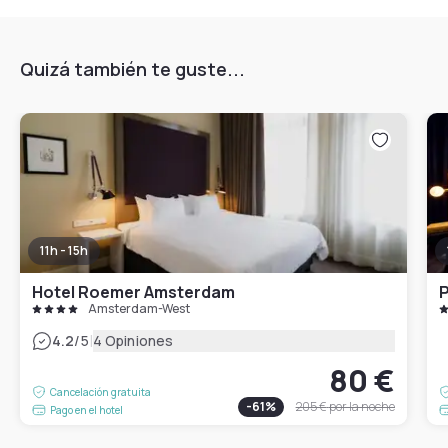
Quizá también te guste...
11h - 15h
Hotel Roemer Amsterdam
Amsterdam-West
|
4.2
/5
4 Opiniones
80 €
Cancelación gratuita
-
61
%
205 €
por la noche
Pago en el hotel