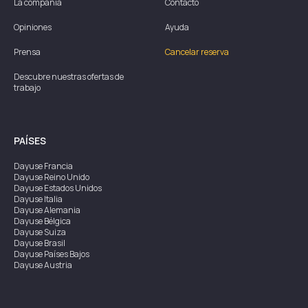
La compañía
Contacto
Opiniones
Ayuda
Prensa
Cancelar reserva
Descubre nuestras ofertas de
trabajo
PAÍSES
Dayuse
Francia
Dayuse
Reino Unido
Dayuse
Estados Unidos
Dayuse
Italia
Dayuse
Alemania
Dayuse
Bélgica
Dayuse
Suiza
Dayuse
Brasil
Dayuse
Países Bajos
Dayuse
Austria
Dayuse
Australia
Dayuse
Irlanda
Dayuse
Hong Kong