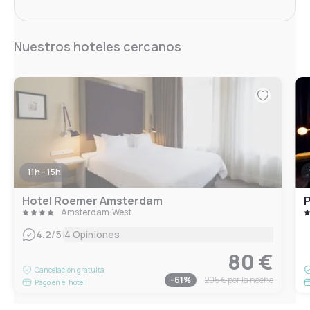
Nuestros hoteles cercanos
11h - 15h
Hotel Roemer Amsterdam
Amsterdam-West
|
4.2
/5
4 Opiniones
80 €
Cancelación gratuita
-
61
%
205 €
por la noche
Pago en el hotel