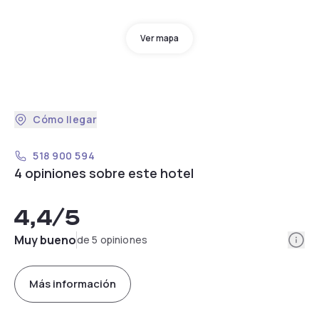
Ver mapa
Cómo llegar
518 900 594
4 opiniones sobre este hotel
4,4
/5
Info
Muy bueno
de 5 opiniones
Más información