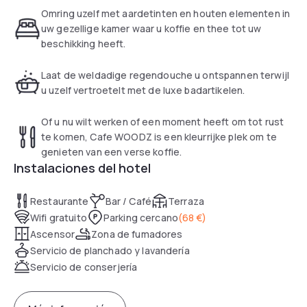
still tangible in the powerful building. Original elements of
Omring uzelf met aardetinten en houten elementen in
wood are rebuilt after the renovation into a unique hotel.
uw gezellige kamer waar u koffie en thee tot uw
Obviously, wood is central and the luxurious rooms radiates
beschikking heeft.
the wooden elements combined with vintage details from
the 19th century. This cashless hotel is located on an
Laat de weldadige regendouche u ontspannen terwijl
amazing location nearby the city centre and the green
u uzelf vertroetelt met de luxe badartikelen.
Vondelpark.
Of u nu wilt werken of een moment heeft om tot rust
te komen, Cafe WOODZ is een kleurrijke plek om te
genieten van een verse koffie.
Instalaciones del hotel
Restaurante
Bar / Café
Terraza
Wifi gratuito
Parking cercano
(
68 €
)
Ascensor
Zona de fumadores
Servicio de planchado y lavandería
Servicio de conserjería