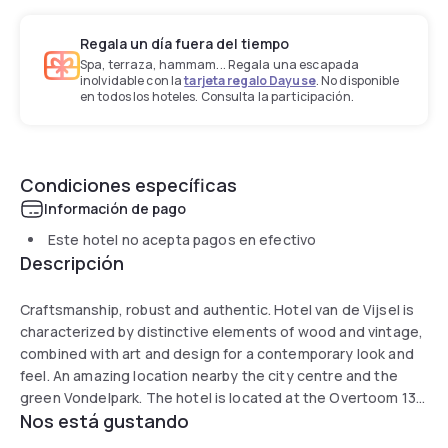
Regala un día fuera del tiempo
Spa, terraza, hammam... Regala una escapada
inolvidable con la
tarjeta regalo Dayuse
. No disponible
en todos los hoteles. Consulta la participación.
Condiciones específicas
Información de pago
Este hotel no acepta pagos en efectivo
Descripción
Craftsmanship, robust and authentic. Hotel van de Vijsel is
characterized by distinctive elements of wood and vintage,
combined with art and design for a contemporary look and
feel. An amazing location nearby the city centre and the
green Vondelpark. The hotel is located at the Overtoom 13
Nos está gustando
in the former timber trade ‘Houthandel van de Vijsel’ since
the 19th century. The melt of industry and craftsmanship is