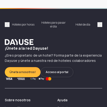
Hoteles para pasar
Habi
Hoteles por horas
Hotel de día
el día
hor
Précédent
Suiv
Dayuse
¡Únete a la red Dayuse!
¿Eres propietario de un hotel? Forma parte de la experiencia
Dayuse y únete a nuestra red de hoteles colaboradores
Únete a nosotros!
Acceso al portal
Sobre nosotros
Ayuda