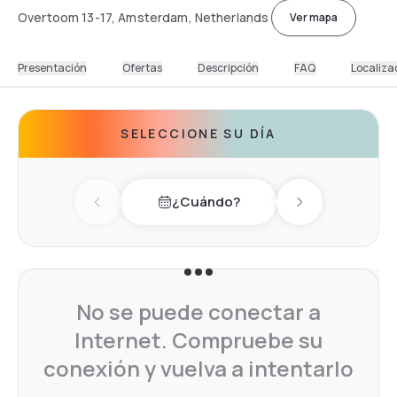
Overtoom 13-17, Amsterdam, Netherlands
Ver mapa
Presentación
Ofertas
Descripción
FAQ
Localiza
SELECCIONE SU DÍA
¿Cuándo?
Previous day
Next day
No se puede conectar a
Internet. Compruebe su
conexión y vuelva a intentarlo