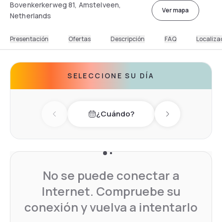
Bovenkerkerweg 81, Amstelveen,
Ver mapa
Netherlands
Presentación
Ofertas
Descripción
FAQ
Localiza
SELECCIONE SU DÍA
¿Cuándo?
Previous day
Next day
No se puede conectar a
Internet. Compruebe su
conexión y vuelva a intentarlo