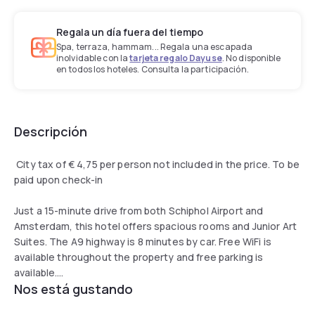
Regala un día fuera del tiempo
Spa, terraza, hammam... Regala una escapada
inolvidable con la
tarjeta regalo Dayuse
. No disponible
en todos los hoteles. Consulta la participación.
Descripción
City tax of € 4,75 per person not included in the price. To be
paid upon check-in
Just a 15-minute drive from both Schiphol Airport and
Amsterdam, this hotel offers spacious rooms and Junior Art
Suites. The A9 highway is 8 minutes by car. Free WiFi is
available throughout the property and free parking is
available.
Nos está gustando
Grand Hotel Amstelveen provides 99 stylish rooms