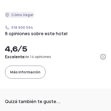
Cómo llegar
518 900 594
8 opiniones sobre este hotel
4,6
/5
Info
Excelente
de 14 opiniones
Más información
Quizá también te guste...