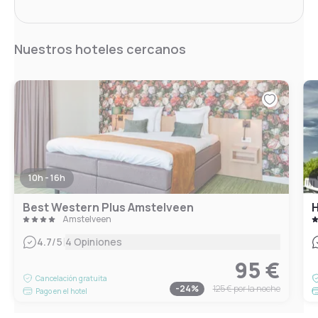
Nuestros hoteles cercanos
10h - 16h
Best Western Plus Amstelveen
H
Amstelveen
|
4.7
/5
4 Opiniones
95 €
Cancelación gratuita
-
24
%
125 €
por la noche
Pago en el hotel