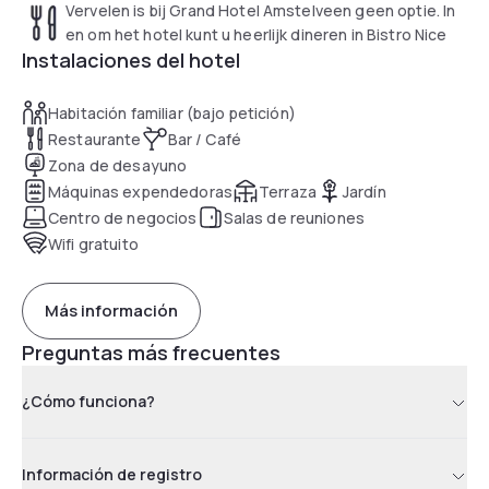
featuring a flat-screen TV with various radio channels and
Vervelen is bij Grand Hotel Amstelveen geen optie. In
tea-and-coffee-making facilities. The modern bathrooms
en om het hotel kunt u heerlijk dineren in Bistro Nice
are fitted with a bath, shower and separate toilet.
Instalaciones del hotel
The breakfast restaurant offers live-cooking and a buffet
Habitación familiar (bajo petición)
with various choices. In the evenings you can enjoy an à la
Restaurante
Bar / Café
carte dinner in Bistro Nice, which belongs to the hotel.
Zona de desayuno
Máquinas expendedoras
Terraza
Jardín
You can enjoy the Grand Hotel's modern fitness centre or
Centro de negocios
Salas de reuniones
play tennis on 1 of their 22 tennis courts.
Wifi gratuito
The busstop Zagerij West is located close to the hotel,
from here a direct connection to Amsterdam is available.
Más información
Preguntas más frecuentes
¿Cómo funciona?
Información de registro