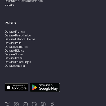
Descubre nuestras ofertas de
trabajo
PAÍSES
Dayuse
Francia
Dayuse
Reino Unido
Dayuse
Estados Unidos
Dayuse
Italia
Dayuse
Alemania
Dayuse
Bélgica
Dayuse
Suiza
Dayuse
Brasil
Dayuse
Países Bajos
Dayuse
Austria
Dayuse
Australia
Dayuse
Irlanda
Dayuse
Hong Kong
Dayuse
Canadá
Dayuse
Singapur
Dayuse
Suecia
Dayuse
Tailandia
Dayuse
Portugal
Dayuse
Corea
Dayuse
Nueva Zelanda