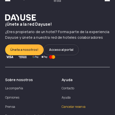
el día
hor
Précédent
Suiv
Dayuse
¡Únete a la red Dayuse!
¿Eres propietario de un hotel? Forma parte de la experiencia
Dayuse y únete a nuestra red de hoteles colaboradores
Únete a nosotros!
Acceso al portal
Sobre nosotros
Ayuda
La compañía
Contacto
Opiniones
Ayuda
Prensa
Cancelar reserva