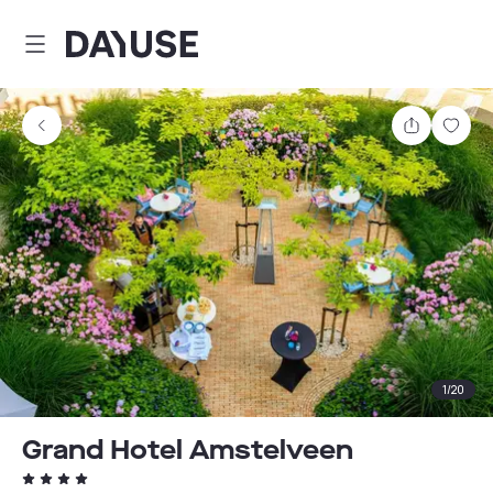
Dayuse
Comparti
Guar
1
/
20
Grand Hotel Amstelveen