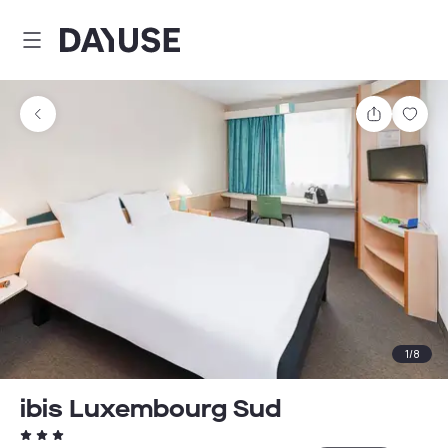
Dayuse
Comparti
Guar
1
/
8
ibis Luxembourg Sud