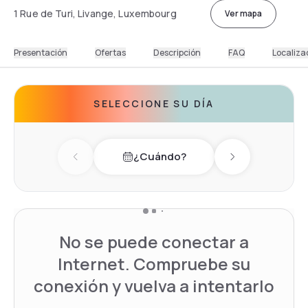
1 Rue de Turi, Livange, Luxembourg
Ver mapa
Presentación
Ofertas
Descripción
FAQ
Localiza
SELECCIONE SU DÍA
¿Cuándo?
Previous day
Next day
No se puede conectar a
Internet. Compruebe su
conexión y vuelva a intentarlo