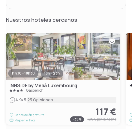
Nuestros hoteles cercanos
11h30 - 18h30
18h - 23h
INNSiDE by Meliá Luxembourg
Gasperich
|
4.9
/5
23 Opiniones
117 €
Cancelación gratuita
-
35
%
180 €
por la noche
Pago en el hotel