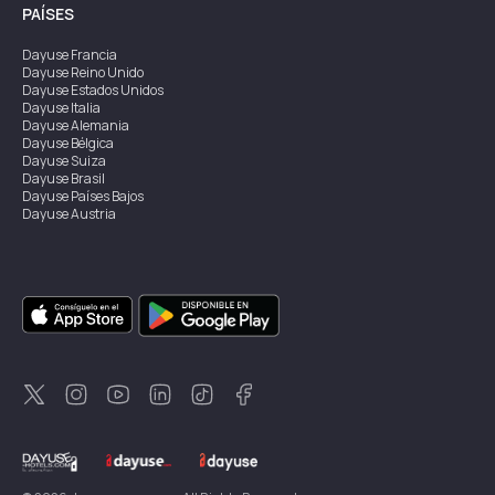
PAÍSES
Dayuse
Francia
Dayuse
Reino Unido
Dayuse
Estados Unidos
Dayuse
Italia
Dayuse
Alemania
Dayuse
Bélgica
Dayuse
Suiza
Dayuse
Brasil
Dayuse
Países Bajos
Dayuse
Austria
Dayuse
Australia
Dayuse
Irlanda
Dayuse
Hong Kong
Dayuse
Canadá
Dayuse
Singapur
Dayuse
Suecia
Dayuse
Tailandia
Dayuse
Portugal
Dayuse
Corea
Dayuse
Nueva Zelanda
Dayuse
Turquía