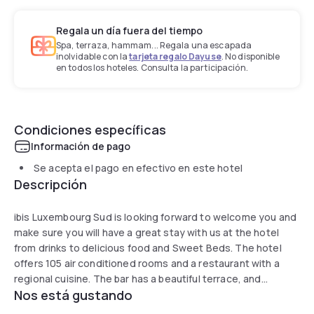
Regala un día fuera del tiempo
Spa, terraza, hammam... Regala una escapada
inolvidable con la
tarjeta regalo Dayuse
. No disponible
en todos los hoteles. Consulta la participación.
Condiciones específicas
Información de pago
Se acepta el pago en efectivo en este hotel
Descripción
ibis Luxembourg Sud is looking forward to welcome you and
make sure you will have a great stay with us at the hotel
from drinks to delicious food and Sweet Beds. The hotel
offers 105 air conditioned rooms and a restaurant with a
regional cuisine. The bar has a beautiful terrace, and
Nos está gustando
refreshments are available 24 hours. All rooms are equipped
with a work desk, soft Sweet Bed, private bathroom and flat