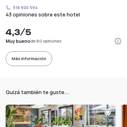
518 900 594
43 opiniones sobre este hotel
4,3
/5
Info
Muy bueno
de 60 opiniones
Más información
Quizá también te guste...