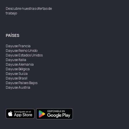
Descubre nuestras ofertas de
trabajo
PAÍSES
Dayuse
Francia
Dayuse
Reino Unido
Dayuse
Estados Unidos
Dayuse
Italia
Dayuse
Alemania
Dayuse
Bélgica
Dayuse
Suiza
Dayuse
Brasil
Dayuse
Países Bajos
Dayuse
Austria
Dayuse
Australia
Dayuse
Irlanda
Dayuse
Hong Kong
Dayuse
Canadá
Dayuse
Singapur
Dayuse
Suecia
Dayuse
Tailandia
Dayuse
Portugal
Dayuse
Corea