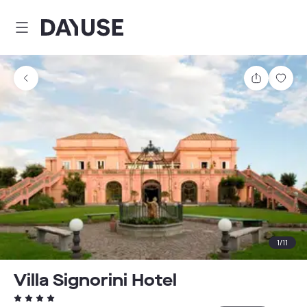
Dayuse
Comparti
Guar
1
/
11
Villa Signorini Hotel