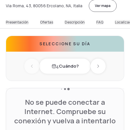
Via Roma, 43, 80056 Ercolano, NA, Italia
Ver mapa
Presentación
Ofertas
Descripción
FAQ
Localiza
SELECCIONE SU DÍA
¿Cuándo?
Previous day
Next day
No se puede conectar a
Internet. Compruebe su
conexión y vuelva a intentarlo