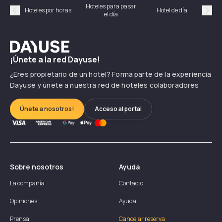
Hoteles para pasar
Habi
Hoteles por horas
Hotel de día
el día
hor
Précédent
Suiv
Dayuse
¡Únete a la red Dayuse!
¿Eres propietario de un hotel? Forma parte de la experiencia
Dayuse y únete a nuestra red de hoteles colaboradores
Únete a nosotros!
Acceso al portal
Sobre nosotros
Ayuda
La compañía
Contacto
Opiniones
Ayuda
Prensa
Cancelar reserva