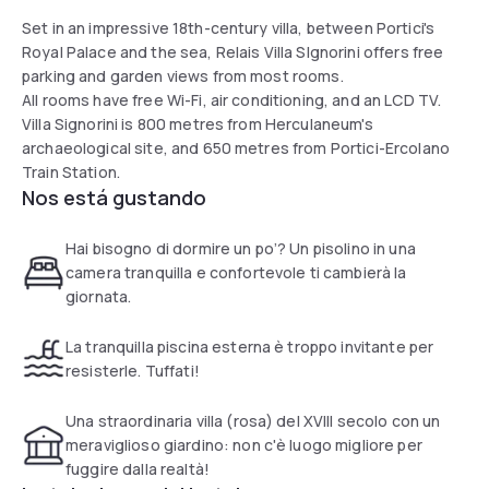
Set in an impressive 18th-century villa, between Portici's
Royal Palace and the sea, Relais Villa SIgnorini offers free
parking and garden views from most rooms.
All rooms have free Wi-Fi, air conditioning, and an LCD TV.
Villa Signorini is 800 metres from Herculaneum's
archaeological site, and 650 metres from Portici-Ercolano
Train Station.
Nos está gustando
Hai bisogno di dormire un po’? Un pisolino in una
camera tranquilla e confortevole ti cambierà la
giornata.
La tranquilla piscina esterna è troppo invitante per
resisterle. Tuffati!
Una straordinaria villa (rosa) del XVIII secolo con un
meraviglioso giardino: non c'è luogo migliore per
fuggire dalla realtà!