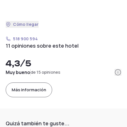
Cómo llegar
518 900 594
11 opiniones sobre este hotel
4,3
/5
Info
Muy bueno
de 15 opiniones
Más información
Quizá también te guste...