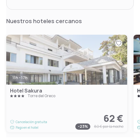
Nuestros hoteles cercanos
11h - 17h
Hotel Sakura
H
Torre del Greco
62 €
Cancelación gratuita
-
23
%
80 €
por la noche
Pago en el hotel