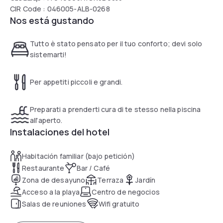
CIR Code : 046005-ALB-0268
Nos está gustando
Tutto è stato pensato per il tuo conforto; devi solo
sistemarti!
Per appetiti piccoli e grandi.
Preparati a prenderti cura di te stesso nella piscina
all'aperto.
Instalaciones del hotel
Habitación familiar (bajo petición)
Restaurante
Bar / Café
Zona de desayuno
Terraza
Jardín
Acceso a la playa
Centro de negocios
Salas de reuniones
Wifi gratuito