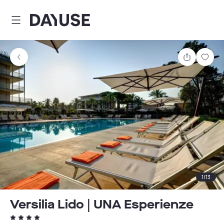
Dayuse
Comparti
Guar
1
/
13
Versilia Lido | UNA Esperienze