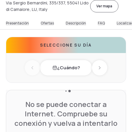
Via Sergio Bernardini, 335/337, 55041 Lido
Ver mapa
di Camaiore, LU, Italy
Presentación
Ofertas
Descripción
FAQ
Localiza
SELECCIONE SU DÍA
¿Cuándo?
Previous day
Next day
No se puede conectar a
Internet. Compruebe su
conexión y vuelva a intentarlo