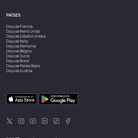
PAÍSES
Dayuse
Francia
Dayuse
Reino Unido
Dayuse
Estados Unidos
Dayuse
Italia
Dayuse
Alemania
Dayuse
Bélgica
Dayuse
Suiza
Dayuse
Brasil
Dayuse
Países Bajos
Dayuse
Austria
Dayuse
Australia
Dayuse
Irlanda
Dayuse
Hong Kong
Dayuse
Canadá
Dayuse
Singapur
Dayuse
Suecia
Dayuse
Tailandia
Dayuse
Portugal
Dayuse
Corea
Dayuse
Nueva Zelanda
Dayuse
Turquía