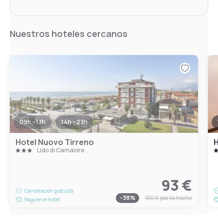
Nuestros hoteles cercanos
09h - 13h
14h - 23h
Hotel Nuovo Tirreno
H
Lido di Camaiore
93 €
Cancelación gratuita
-
38
%
150 €
por la noche
Pago en el hotel