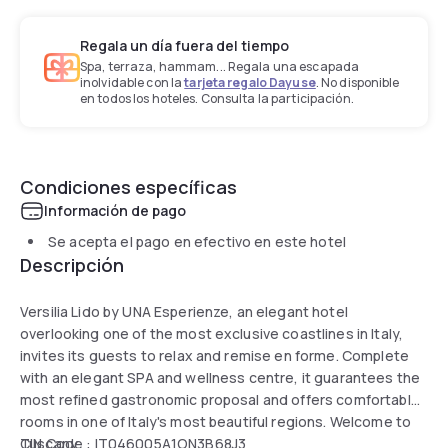
Regala un día fuera del tiempo
Spa, terraza, hammam... Regala una escapada
inolvidable con la
tarjeta regalo Dayuse
. No disponible
en todos los hoteles. Consulta la participación.
Condiciones específicas
Información de pago
Se acepta el pago en efectivo en este hotel
Descripción
Versilia Lido by UNA Esperienze, an elegant hotel
overlooking one of the most exclusive coastlines in Italy,
invites its guests to relax and remise en forme. Complete
with an elegant SPA and wellness centre, it guarantees the
most refined gastronomic proposal and offers comfortable
rooms in one of Italy's most beautiful regions. Welcome to
Tuscany.
CIN Code : IT046005A1ON3B68J3