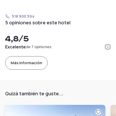
518 900 594
5 opiniones sobre este hotel
4,8
/5
Info
Excelente
de 7 opiniones
Más información
Quizá también te guste...