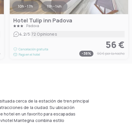
10h - 17h
11h - 14h
Hotel Tulip inn Padova
Padova
|
4.2
/5
72 Opiniones
€
56 €
Cancelación gratuita
e
-
38
%
90 €
por la noche
Pago en el hotel
uada cerca de la estación de tren principal
atracciones de la ciudad. Su ubicación
ste hotel en un favorito para escapadas
Savhotel Mantegna combina estilo