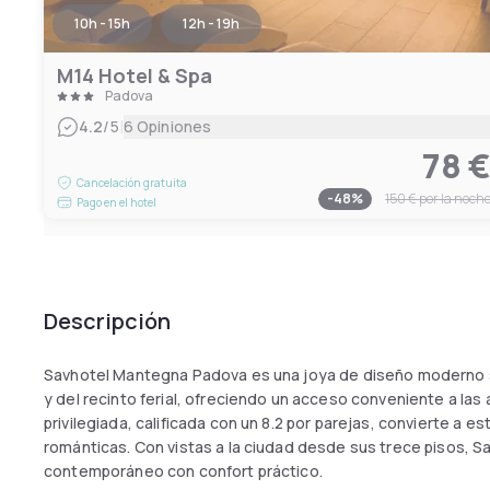
10h - 15h
12h - 19h
M14 Hotel & Spa
Padova
|
4.2
/5
6 Opiniones
78 
Cancelación gratuita
-
48
%
150 €
por la noch
Pago en el hotel
Descripción
Savhotel Mantegna Padova es una joya de diseño moderno sit
y del recinto ferial, ofreciendo un acceso conveniente a las 
privilegiada, calificada con un 8.2 por parejas, convierte a e
románticas. Con vistas a la ciudad desde sus trece pisos, 
contemporáneo con confort práctico.