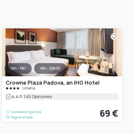
10h - 18h
18h - 23h30
Crowne Plaza Padova, an IHG Hotel
Limena
|
4.4
/5
145 Opiniones
69 €
Cancelación gratuita
Pago en el hotel