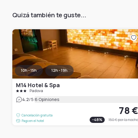
Quizá también te guste...
10h - 15h
12h - 19h
M14 Hotel & Spa
Padova
|
4.2
/5
6 Opiniones
78 
Cancelación gratuita
-
48
%
150 €
por la noch
Pago en el hotel