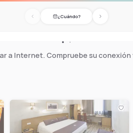
ccesibles que incluyen
esde el restaurante Parnaso,
¿Cuándo?
 cocina mediterránea e
Previous day
Next day
egocios, un gimnasio –
ios servicios de
ua.
r a Internet. Compruebe su conexión y