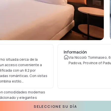
Información
Via Niccolò Tommaseo, 61
no situada cerca de la
Padova, Province of Padua
do un acceso conveniente a
lificada con un 8.2 por
padas románticas. Con vistas
ombina estilo
 con comodidades modernas
ndicionado y elegantes
 hotel, garantizando una
SELECCIONE SU DÍA
es están diseñadas para