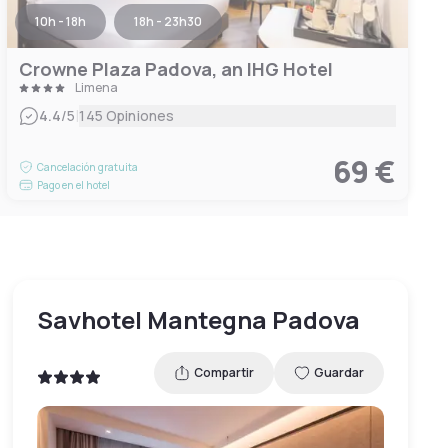
10h - 18h
18h - 23h30
Crowne Plaza Padova, an IHG Hotel
Limena
|
4.4
/5
145 Opiniones
69 €
Cancelación gratuita
Pago en el hotel
Savhotel Mantegna Padova
Compartir
Guardar