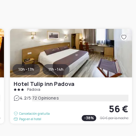
10h - 17h
11h - 14h
Hotel Tulip inn Padova
Padova
|
4.2
/5
72 Opiniones
€
56 €
Cancelación gratuita
e
-
38
%
90 €
por la noche
Pago en el hotel