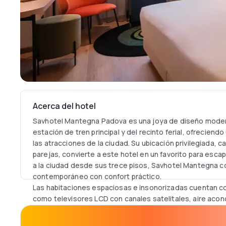
Acerca del hotel
Savhotel Mantegna Padova es una joya de diseño moder
estación de tren principal y del recinto ferial, ofrecien
las atracciones de la ciudad. Su ubicación privilegiada, ca
parejas, convierte a este hotel en un favorito para esca
a la ciudad desde sus trece pisos, Savhotel Mantegna c
contemporáneo con confort práctico.
Las habitaciones espaciosas e insonorizadas cuentan
como televisores LCD con canales satelitales, aire aco
baños privados. Hay Wi-Fi gratuito disponible en todo el
conectividad sin interrupciones. Además, las habitacion