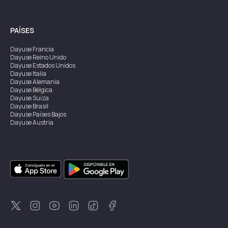
PAÍSES
Dayuse
Francia
Dayuse
Reino Unido
Dayuse
Estados Unidos
Dayuse
Italia
Dayuse
Alemania
Dayuse
Bélgica
Dayuse
Suiza
Dayuse
Brasil
Dayuse
Países Bajos
Dayuse
Austria
Dayuse
Australia
Dayuse
Irlanda
Dayuse
Hong Kong
Dayuse
Canadá
Dayuse
Singapur
Dayuse
Suecia
Dayuse
Tailandia
Dayuse
Portugal
Dayuse
Corea
Dayuse
Nueva Zelanda
Dayuse
Turquía