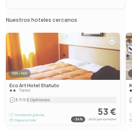
Nuestros hoteles cercanos
10h - 14h
Eco Art Hotel Statuto
H
Torino
|
3.7
/5
5 Opiniones
53 €
Cancelación gratuita
-
34
%
80 €
por la noche
Pago en el hotel