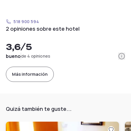
518 900 594
2 opiniones sobre este hotel
3,6
/5
Info
bueno
de 4 opiniones
Más información
Quizá también te guste...