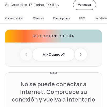
Via Caselette, 17, Torino, TO, Italy
Ver mapa
Presentación
Ofertas
Descripción
FAQ
Localiza
SELECCIONE SU DÍA
¿Cuándo?
Previous day
Next day
No se puede conectar a
Internet. Compruebe su
conexión y vuelva a intentarlo