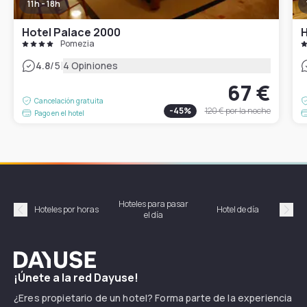
11h - 18h
Hotel Palace 2000
H
Pomezia
|
4.8
/5
4 Opiniones
67 €
Cancelación gratuita
-
45
%
120 €
por la noche
Pago en el hotel
Hoteles para pasar
Habi
Hoteles por horas
Hotel de día
el día
hor
Précédent
Suiv
Dayuse
¡Únete a la red Dayuse!
¿Eres propietario de un hotel? Forma parte de la experiencia