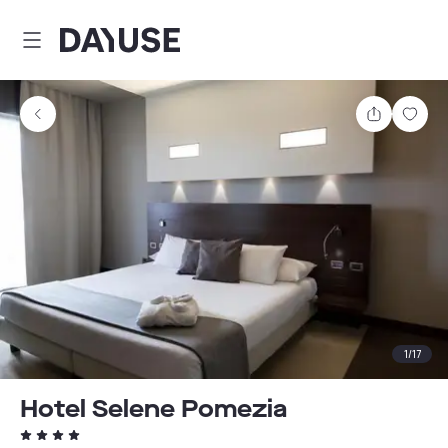
Dayuse
Comparti
Guar
1
/
17
Hotel Selene Pomezia