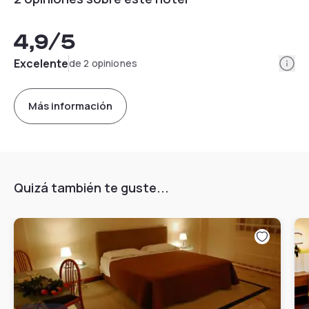
4,9
/5
Info
Excelente
de 2 opiniones
Más información
Quizá también te guste...