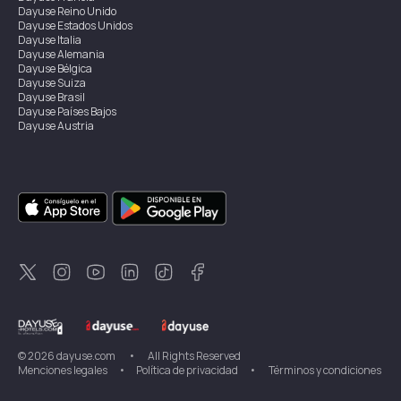
Dayuse
Reino Unido
Dayuse
Estados Unidos
Dayuse
Italia
Dayuse
Alemania
Dayuse
Bélgica
Dayuse
Suiza
Dayuse
Brasil
Dayuse
Países Bajos
Dayuse
Austria
Dayuse
Australia
Dayuse
Irlanda
Dayuse
Hong Kong
Dayuse
Canadá
Dayuse
Singapur
Dayuse
Suecia
Dayuse
Tailandia
Dayuse
Portugal
Dayuse
Corea
Dayuse
Nueva Zelanda
Dayuse
Turquía
©
2026
dayuse.com
•
All Rights Reserved
Menciones legales
•
Política de privacidad
•
Términos y condiciones