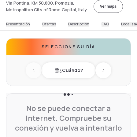
Via Pontina, KM 30.800, Pomezia,
Ver mapa
Metropolitan City of Rome Capital, Italy
Presentación
Ofertas
Descripción
FAQ
Localiza
SELECCIONE SU DÍA
¿Cuándo?
Previous day
Next day
No se puede conectar a
Internet. Compruebe su
conexión y vuelva a intentarlo