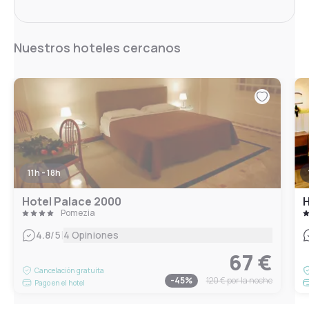
Nuestros hoteles cercanos
11h - 18h
Hotel Palace 2000
H
Pomezia
|
4.8
/5
4 Opiniones
67 €
Cancelación gratuita
-
45
%
120 €
por la noche
Pago en el hotel