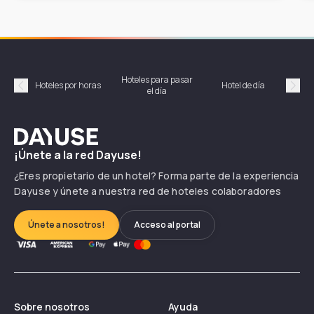
Hoteles para pasar
Habi
Hoteles por horas
Hotel de día
el día
hor
Précédent
Suiv
Dayuse
¡Únete a la red Dayuse!
¿Eres propietario de un hotel? Forma parte de la experiencia
Dayuse y únete a nuestra red de hoteles colaboradores
Únete a nosotros!
Acceso al portal
Sobre nosotros
Ayuda