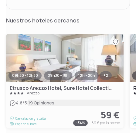
Nuestros hoteles cercanos
09h30 - 12h30
09h30 - 18h
12h - 20h
+
2
Etrusco Arezzo Hotel, Sure Hotel Collection by Best Western
R
Arezzo
|
4.6
/5
19 Opiniones
59 €
Cancelación gratuita
-
34
%
89 €
por la noche
Pago en el hotel