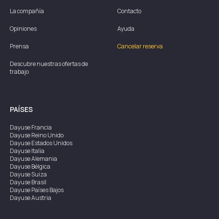
La compañía
Contacto
Opiniones
Ayuda
Prensa
Cancelar reserva
Descubre nuestras ofertas de
trabajo
PAÍSES
Dayuse
Francia
Dayuse
Reino Unido
Dayuse
Estados Unidos
Dayuse
Italia
Dayuse
Alemania
Dayuse
Bélgica
Dayuse
Suiza
Dayuse
Brasil
Dayuse
Países Bajos
Dayuse
Austria
Dayuse
Australia
Dayuse
Irlanda