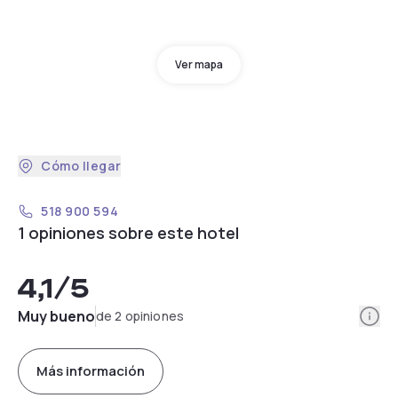
Ver mapa
Cómo llegar
518 900 594
1 opiniones sobre este hotel
4,1
/5
Info
Muy bueno
de 2 opiniones
Más información