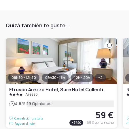
Quizá también te guste...
09h30 - 12h30
09h30 - 18h
12h - 20h
+
2
Etrusco Arezzo Hotel, Sure Hotel Collection by Best Western
R
Arezzo
|
4.6
/5
19 Opiniones
59 €
Cancelación gratuita
-
34
%
89 €
por la noche
Pago en el hotel