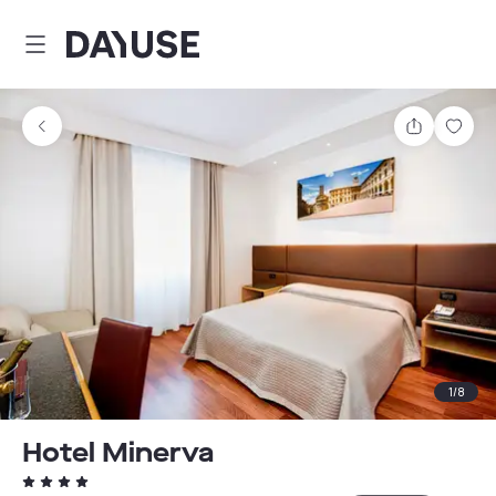
Dayuse
Comparti
Guar
1
/
8
Hotel Minerva