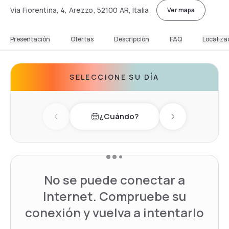
Via Fiorentina, 4, Arezzo, 52100 AR, Italia
Ver mapa
Presentación
Ofertas
Descripción
FAQ
Localiza
SELECCIONE SU DÍA
¿Cuándo?
Previous day
Next day
No se puede conectar a
Internet. Compruebe su
conexión y vuelva a intentarlo