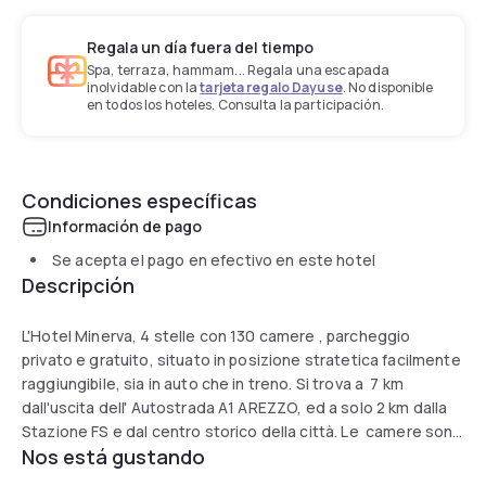
Regala un día fuera del tiempo
Spa, terraza, hammam... Regala una escapada
inolvidable con la
tarjeta regalo Dayuse
. No disponible
en todos los hoteles. Consulta la participación.
Condiciones específicas
Información de pago
Se acepta el pago en efectivo en este hotel
Descripción
L'Hotel Minerva, 4 stelle con 130 camere , parcheggio
privato e gratuito, situato in posizione stratetica facilmente
raggiungibile, sia in auto che in treno. Si trova a 7 km
dall'uscita dell' Autostrada A1 AREZZO, ed a solo 2 km dalla
Stazione FS e dal centro storico della città. Le camere sono
Nos está gustando
spaziose ed eleganti, dotate di climatizzazione, WiFi,
telefono tv con canali Sky e frigobar. I bagni hanno la vasca o