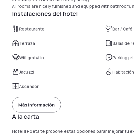
All rooms are nicely furnished and equipped with bathroom, 
Instalaciones del hotel
Restaurante
Bar / Café
Terraza
Salas de 
Wifi gratuito
Parking pr
Jacuzzi
Habitación
Ascensor
Más información
A la carta
Hotel Il Poeta te propone estas opciones parar mejorar tu e