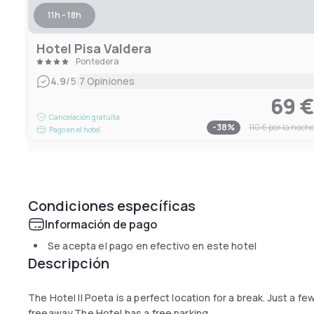
11h - 18h
Hotel Pisa Valdera
Pontedera
|
4.9
/5
7 Opiniones
69 
Cancelación gratuita
-
38
%
110 €
por la noch
Pago en el hotel
Condiciones específicas
Información de pago
Se acepta el pago en efectivo en este hotel
Descripción
The Hotel Il Poeta is a perfect location for a break. Just a fe
freeaway.The Hotel has a free parking.