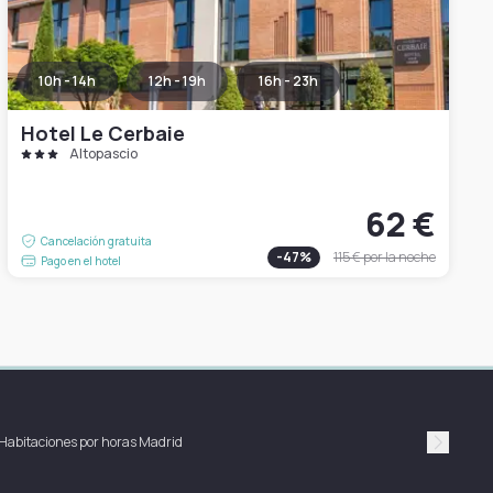
10h - 14h
12h - 19h
16h - 23h
Hotel Le Cerbaie
Altopascio
62 €
Cancelación gratuita
-
47
%
115 €
por la noche
Pago en el hotel
Habitaciones por horas Madrid
Suivan