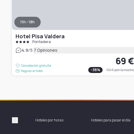
11h - 18h
Hotel Pisa Valdera
Pontedera
|
4.9
/5
7 Opiniones
69 
Cancelación gratuita
-
38
%
110 €
por la noch
Pago en el hotel
Hoteles por horas
Hoteles para pasar el día
Précédent