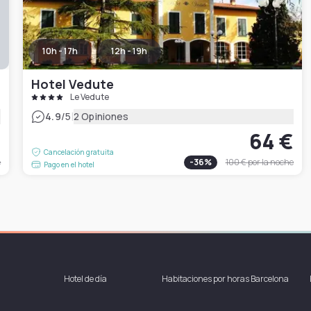
10h - 17h
12h - 19h
Hotel Vedute
Le Vedute
|
4.9
/5
2 Opiniones
€
64 €
Cancelación gratuita
e
-
36
%
100 €
por la noche
Pago en el hotel
Hotel de día
Habitaciones por horas Barcelona