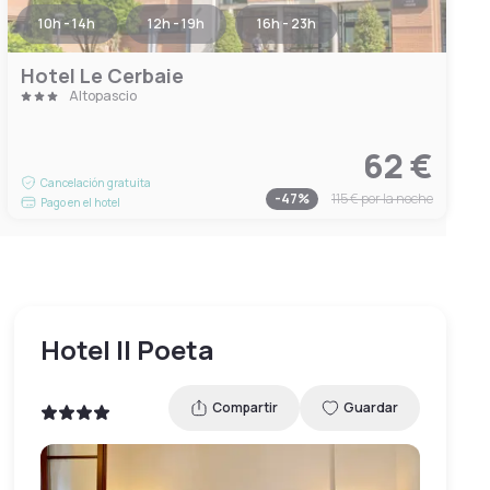
10h - 14h
12h - 19h
16h - 23h
Hotel Le Cerbaie
Altopascio
62 €
Cancelación gratuita
-
47
%
115 €
por la noche
Pago en el hotel
Hotel Il Poeta
Compartir
Guardar