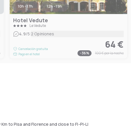
10h - 17h
12h - 19h
Hotel Vedute
Le Vedute
|
4.9
/5
2 Opiniones
€
64 €
Cancelación gratuita
e
-
36
%
100 €
por la noche
Pago en el hotel
w Km to Pisa and Florence and close to FI-PI-LI