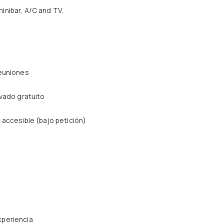
minibar, A/C and TV.
reuniones
ivado gratuito
 accesible (bajo petición)
xperiencia