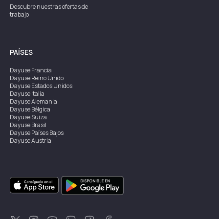
Descubre nuestras ofertas de
trabajo
PAÍSES
Dayuse
Francia
Dayuse
Reino Unido
Dayuse
Estados Unidos
Dayuse
Italia
Dayuse
Alemania
Dayuse
Bélgica
Dayuse
Suiza
Dayuse
Brasil
Dayuse
Países Bajos
Dayuse
Austria
Dayuse
Australia
Dayuse
Irlanda
Dayuse
Hong Kong
Dayuse
Canadá
Dayuse
Singapur
Dayuse
Suecia
Dayuse
Tailandia
Dayuse
Portugal
Dayuse
Corea
Dayuse
Nueva Zelanda