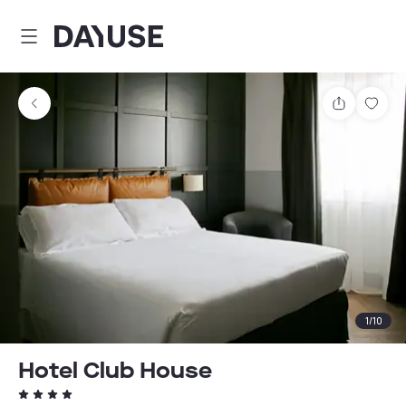
Dayuse
Comparti
Guar
1
/
10
Hotel Club House