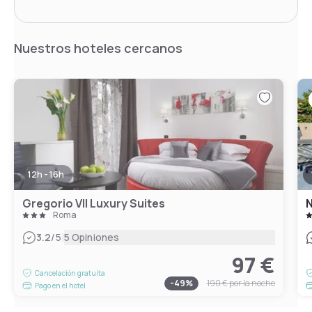
Nuestros hoteles cercanos
12h - 16h
Gregorio VII Luxury Suites
N
Roma
|
3.2
/5
5 Opiniones
97 €
Cancelación gratuita
-
49
%
190 €
por la noche
Pago en el hotel