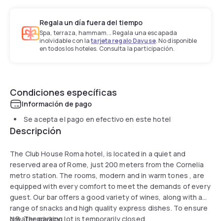
Regala un día fuera del tiempo
Spa, terraza, hammam... Regala una escapada
inolvidable con la
tarjeta regalo Dayuse
. No disponible
en todos los hoteles. Consulta la participación.
Condiciones específicas
Información de pago
Se acepta el pago en efectivo en este hotel
Descripción
The Club House Roma hotel, is located in a quiet and
reserved area of Rome, just 200 meters from the Cornelia
metro station. The rooms, modern and in warm tones , are
equipped with every comfort to meet the demands of every
guest. Our bar offers a good variety of wines, along with a
range of snacks and high quality express dishes. To ensure
greater privacy.
N.B. The parking lot is temporarily closed.