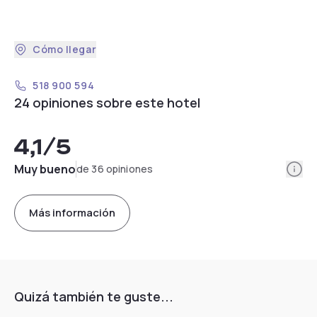
Cómo llegar
518 900 594
24 opiniones sobre este hotel
4,1
/5
Info
Muy bueno
de 36 opiniones
Más información
Quizá también te guste...