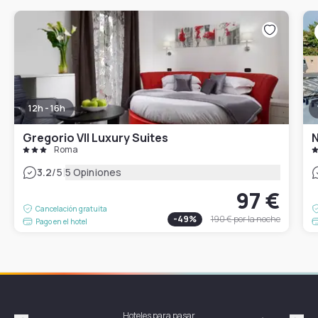
12h - 16h
Gregorio VII Luxury Suites
N
Roma
|
3.2
/5
5 Opiniones
97 €
Cancelación gratuita
-
49
%
190 €
por la noche
Pago en el hotel
Hoteles para pasar
Habi