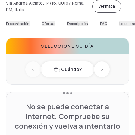
Via Andrea Alciato, 14/16, 00167 Roma,
Ver mapa
RM, Italia
Presentación
Ofertas
Descripción
FAQ
Localiza
SELECCIONE SU DÍA
¿Cuándo?
Previous day
Next day
No se puede conectar a
Internet. Compruebe su
conexión y vuelva a intentarlo