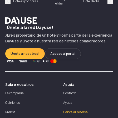
Hoteles por horas
Hotel de día
el día
hor
Précédent
Suiv
Dayuse
¡Únete a la red Dayuse!
¿Eres propietario de un hotel? Forma parte de la experiencia
Dayuse y únete a nuestra red de hoteles colaboradores
Únete a nosotros!
Acceso al portal
Sobre nosotros
Ayuda
La compañía
Contacto
Opiniones
Ayuda
Prensa
Cancelar reserva