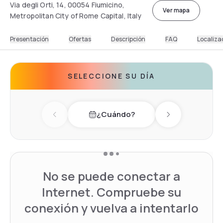
Via degli Orti, 14, 00054 Fiumicino,
Ver mapa
Metropolitan City of Rome Capital, Italy
Presentación
Ofertas
Descripción
FAQ
Localiza
SELECCIONE SU DÍA
¿Cuándo?
Previous day
Next day
No se puede conectar a
Internet. Compruebe su
conexión y vuelva a intentarlo