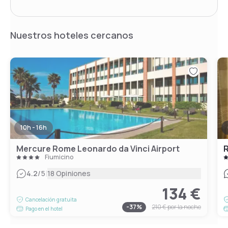
Nuestros hoteles cercanos
10h - 16h
Mercure Rome Leonardo da Vinci Airport
R
Fiumicino
|
4.2
/5
18 Opiniones
134 €
Cancelación gratuita
-
37
%
210 €
por la noche
Pago en el hotel