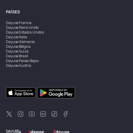
PAÍSES
Dayuse
Francia
Dayuse
Reino Unido
Dayuse
Estados Unidos
Dayuse
Italia
Dayuse
Alemania
Dayuse
Bélgica
Dayuse
Suiza
Dayuse
Brasil
Dayuse
Países Bajos
Dayuse
Austria
Dayuse
Australia
Dayuse
Irlanda
Dayuse
Hong Kong
Dayuse
Canadá
Dayuse
Singapur
Dayuse
Suecia
Dayuse
Tailandia
Dayuse
Portugal
Dayuse
Corea
Dayuse
Nueva Zelanda
Dayuse
Turquía