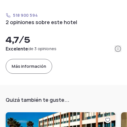
518 900 594
2 opiniones sobre este hotel
4,7
/5
Info
Excelente
de 3 opiniones
Más información
Quizá también te guste...