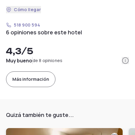
Cómo llegar
518 900 594
6 opiniones sobre este hotel
4,3
/5
Info
Muy bueno
de 8 opiniones
Más información
Quizá también te guste...