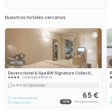
Nuestros hoteles cercanos
10h - 17h
Devero Hotel & Spa BW Signature Collection
P
Cavenago di Brianza
|
4.5
/5
24 Opiniones
65 €
Cancelación gratuita
-
57
%
150 €
por la noche
Pago en el hotel