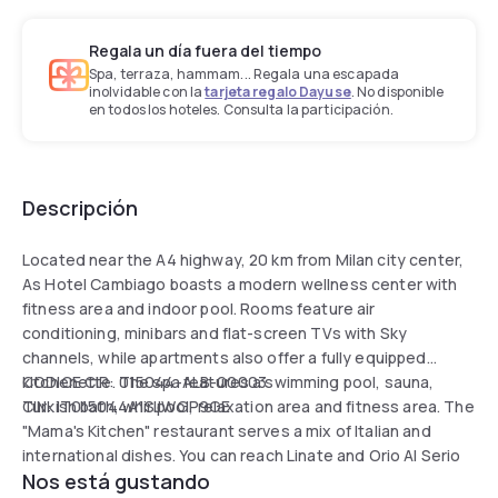
Regala un día fuera del tiempo
Spa, terraza, hammam... Regala una escapada
inolvidable con la
tarjeta regalo Dayuse
. No disponible
en todos los hoteles. Consulta la participación.
Descripción
Located near the A4 highway, 20 km from Milan city center,
As Hotel Cambiago boasts a modern wellness center with
fitness area and indoor pool. Rooms feature air
conditioning, minibars and flat-screen TVs with Sky
channels, while apartments also offer a fully equipped
kitchenette. The spa features a swimming pool, sauna,
CODICE CIR: 015044-ALB-00003
Turkish bath, whirlpool, relaxation area and fitness area. The
CIN: IT015044A1SJWGP9GE
"Mama's Kitchen" restaurant serves a mix of Italian and
international dishes. You can reach Linate and Orio Al Serio
Nos está gustando
airports in about 20 minutes by car. The hotel offers free