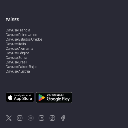
PAÍSES
Dayuse
Francia
Dayuse
Reino Unido
Dayuse
Estados Unidos
Dayuse
Italia
Dayuse
Alemania
Dayuse
Bélgica
Dayuse
Suiza
Dayuse
Brasil
Dayuse
Países Bajos
Dayuse
Austria
Dayuse
Australia
Dayuse
Irlanda
Dayuse
Hong Kong
Dayuse
Canadá
Dayuse
Singapur
Dayuse
Suecia
Dayuse
Tailandia
Dayuse
Portugal
Dayuse
Corea
Dayuse
Nueva Zelanda
Dayuse
Turquía