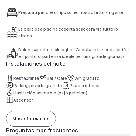
parking and a shuttle, upon reservation at scheduled times,
to the Gessate subway station for convenient access to
Preparati per ore di riposo nel nostro letto king size
downtown Milan.
Spa opening hours: Monday to Friday from 16:00 to 22:00 /
Saturday and Sunday from 11:00 to 21:00.
La deliziosa piscina coperta scaccerà via tutto lo
stress
Dolce, saporito e biologico! Questa colazione a buffet
è il punto di partenza ideale per una grande giornata
Instalaciones del hotel
Restaurante
Bar / Café
Wifi gratuito
Parking privado gratuito
Piscina interior
Habitación accesible (bajo petición)
Ascensor
Más información
Preguntas más frecuentes