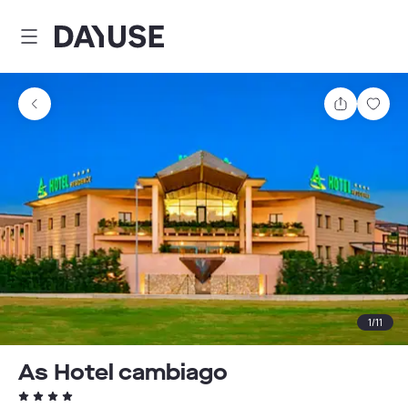
Dayuse
Comparti
Guar
1
/
11
As Hotel cambiago