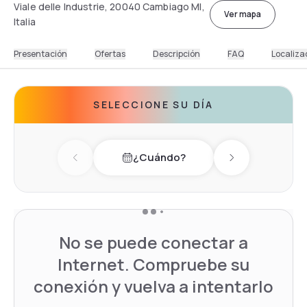
Viale delle Industrie, 20040 Cambiago MI,
Ver mapa
Italia
Presentación
Ofertas
Descripción
FAQ
Localiza
SELECCIONE SU DÍA
¿Cuándo?
Previous day
Next day
No se puede conectar a
Internet. Compruebe su
conexión y vuelva a intentarlo