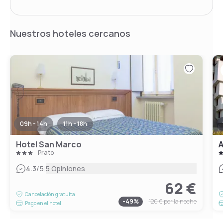
Nuestros hoteles cercanos
09h - 14h
11h - 18h
Hotel San Marco
A
Prato
|
4.3
/5
5 Opiniones
62 €
Cancelación gratuita
-
49
%
120 €
por la noche
Pago en el hotel