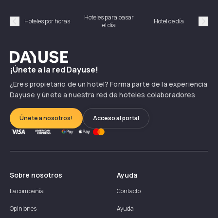
Hoteles para pasar
Habi
Hoteles por horas
Hotel de día
el día
hor
Précédent
Suiv
Dayuse
¡Únete a la red Dayuse!
¿Eres propietario de un hotel? Forma parte de la experiencia
Dayuse y únete a nuestra red de hoteles colaboradores
Únete a nosotros!
Acceso al portal
Sobre nosotros
Ayuda
La compañía
Contacto
Opiniones
Ayuda