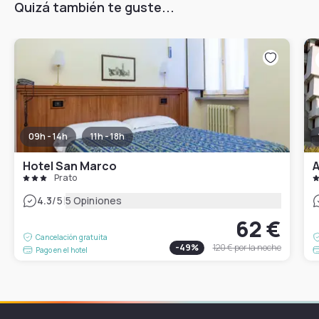
Quizá también te guste...
09h - 14h
11h - 18h
Hotel San Marco
A
Prato
|
4.3
/5
5 Opiniones
62 €
Cancelación gratuita
-
49
%
120 €
por la noche
Pago en el hotel