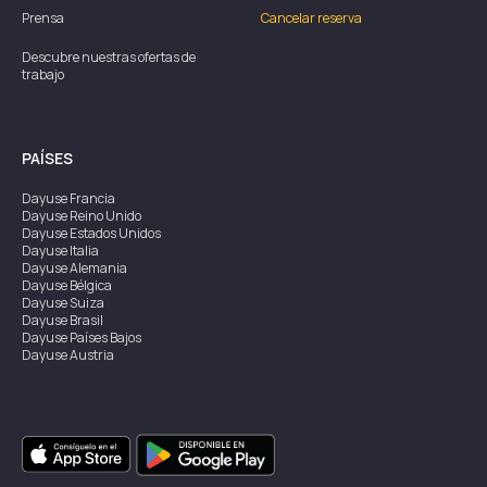
Prensa
Cancelar reserva
Descubre nuestras ofertas de
trabajo
PAÍSES
Dayuse
Francia
Dayuse
Reino Unido
Dayuse
Estados Unidos
Dayuse
Italia
Dayuse
Alemania
Dayuse
Bélgica
Dayuse
Suiza
Dayuse
Brasil
Dayuse
Países Bajos
Dayuse
Austria
Dayuse
Australia
Dayuse
Irlanda
Dayuse
Hong Kong
Dayuse
Canadá
Dayuse
Singapur
Dayuse
Suecia
Dayuse
Tailandia