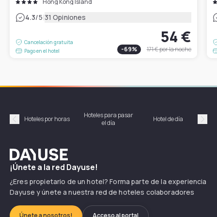
Hong Kong Island
|
4.3
/5
31 Opiniones
54 €
Cancelación gratuita
-
69
%
171 €
por la noche
Pago en el hotel
Hoteles para pasar
Habi
Hoteles por horas
Hotel de día
el día
hor
Précédent
Suiv
Dayuse
¡Únete a la red Dayuse!
¿Eres propietario de un hotel? Forma parte de la experiencia
Dayuse y únete a nuestra red de hoteles colaboradores
Únete a nosotros!
Acceso al portal