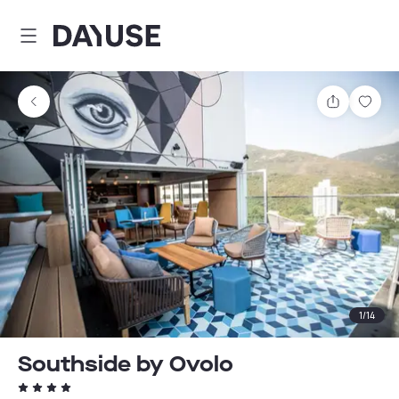
Dayuse
Comparti
Guar
1
/
14
Southside by Ovolo