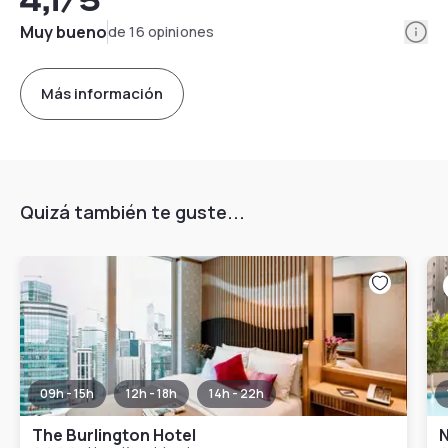
4,1
/5
Info
Muy bueno
de 16 opiniones
Más información
Quizá también te guste...
09h - 15h
12h - 18h
14h - 22h
The Burlington Hotel
N