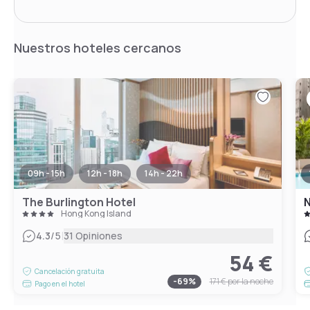
Nuestros hoteles cercanos
09h - 15h
12h - 18h
14h - 22h
The Burlington Hotel
N
Hong Kong Island
|
4.3
/5
31 Opiniones
54 €
Cancelación gratuita
-
69
%
171 €
por la noche
Pago en el hotel