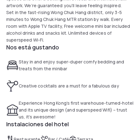
artwork. We’re guaranteed you’ll leave feeling inspired.
Set in the fast-rising Wong Chuk Hang district, only 3-5
minutes to Wong Chuk Hang MTR station by walk. Every
room with Apple TV facility, Free welcome mini bar included
alcohol drinks and snacks kit. Unlimited devices of
superspeed Wi-Fi.
Nos está gustando
Stay in and enjoy super-duper comfy bedding and
treats from the minibar
Creative cocktails are a must for a fabulous day
Experience Hong Kong’s first warehouse-turned-hotel
and its unique design (and superspeed Wifi) – trust
us, it’s awesome!
Instalaciones del hotel
Restaurante
Bar / Café
Terraza