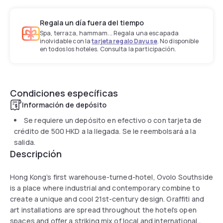
Regala un día fuera del tiempo
Spa, terraza, hammam... Regala una escapada
inolvidable con la
tarjeta regalo Dayuse
. No disponible
en todos los hoteles. Consulta la participación.
Condiciones específicas
Información de depósito
Se requiere un depósito en efectivo o con tarjeta de
crédito de
500 HKD
a la llegada. Se le reembolsará a la
salida.
Descripción
Hong Kong’s first warehouse-turned-hotel, Ovolo Southside
is a place where industrial and contemporary combine to
create a unique and cool 21st-century design. Graffiti and
art installations are spread throughout the hotel’s open
spaces and offer a striking mix of local and international