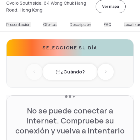
Ovolo Southside, 64 Wong Chuk Hang
Ver mapa
Road, Hong Kong
Presentación
Ofertas
Descripción
FAQ
Localiza
SELECCIONE SU DÍA
¿Cuándo?
Previous day
Next day
No se puede conectar a
Internet. Compruebe su
conexión y vuelva a intentarlo