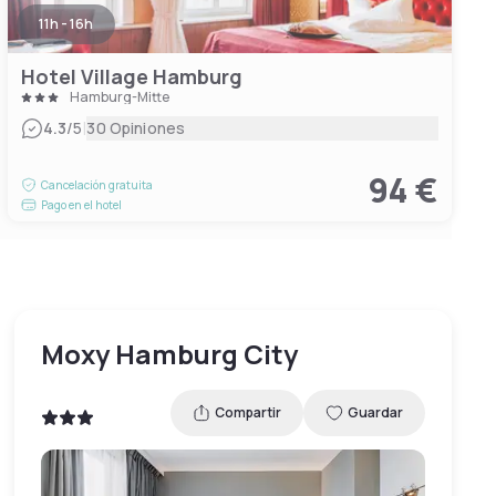
11h - 16h
Hotel Village Hamburg
Hamburg-Mitte
|
4.3
/5
30 Opiniones
94 €
Cancelación gratuita
Pago en el hotel
Moxy Hamburg City
Compartir
Guardar