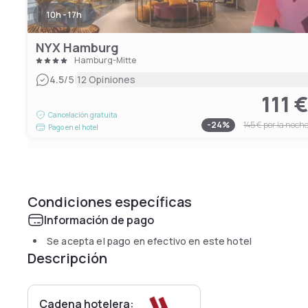
10h - 17h
NYX Hamburg
Hamburg-Mitte
|
4.5
/5
12 Opiniones
111 
Cancelación gratuita
-
24
%
145 €
por la noch
Pago en el hotel
Condiciones específicas
Información de pago
Se acepta el pago en efectivo en este hotel
Descripción
Cadena hotelera: