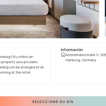
Información
Anckelmannstraße 11, 20
burg City offers air-
Hamburg, Germany
s property also provides
parking can be arranged at an
orning at the hotel.
SELECCIONE SU DÍA