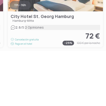
11h - 16h
City Hotel St. Georg Hamburg
Hamburg-Mitte
|
2.6
/5
2 Opiniones
€
72 €
Cancelación gratuita
e
-
29
%
100 €
por la noche
Pago en el hotel