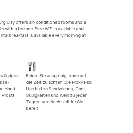
g City offers air-conditioned rooms and a
s with a terrace. Free WiFi is available and
ntal breakfast is available every morning at
 würzigen
Feiern Sie ausgiebig, ohne auf
asse-
die Zeit zu achten. Die Moxy Pick
on Hand
Ups halten Sandwiches, Obst,
 Prost!
Süßigkeiten und Wein zu jeder
Tages- und Nachtzeit für Sie
bereit!