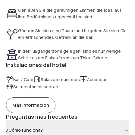
away and the stadium only 2 km away. Dortmund Airport is 15
km away and Düsseldorf is 65 km away. You can reach us by
Genießen Sie die geräumigen Zimmer, die ideal auf
car using the A1, A2, A40 and A45.
Ihre Bedürfnisse zugeschnitten sind.
Gönnen Sie sich eine Pause und begeben Sie sich für
ein erfrischendes Getränk an die Bar.
In der Fußgängerzone gelegen, sind es nur wenige
Schritte zum Einkaufszentrum Thier-Galerie.
Instalaciones del hotel
Bar / Café
Salas de reuniones
Ascensor
Se aceptan mascotas
Más información
Preguntas más frecuentes
¿Cómo funciona?