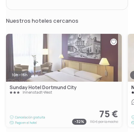
Nuestros hoteles cercanos
10h - 16h
Sunday Hotel Dortmund City
Innenstadt-West
75 €
Cancelación gratuita
-
32
%
110 €
por la noche
Pago en el hotel