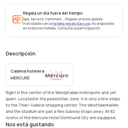
Regala un día fuera del tiempo
Spa, terraza, hammam... Regala una escapada
inolvidable con la
tarjeta regalo Dayuse
. No disponible
en todos los hoteles. Consulta la participación.
Descripción
Cadena hotelera:
MERCURE
Right in the center of the Westphalian metropolis and yet
quiet: Located in the pedestrian zone, it is only a few steps
to the Thier-Galerie shopping center. The Westfalenhallen
and the stadium are just a few subway stops away. All 82
rooms of the Mercure Hotel Dortmund City are equipped
Nos está gustando
with free WIFI. The main train station is only 300 meters