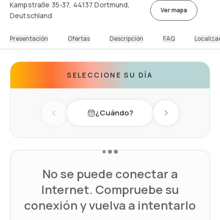
Kampstraße 35-37, 44137 Dortmund,
Ver mapa
Deutschland
Presentación
Ofertas
Descripción
FAQ
Localiza
SELECCIONE SU DÍA
¿Cuándo?
Previous day
Next day
No se puede conectar a
Internet. Compruebe su
conexión y vuelva a intentarlo