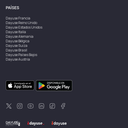
PAÍSES
Dayuse
Francia
Dayuse
Reino Unido
Dayuse
Estados Unidos
Dayuse
Italia
Dayuse
Alemania
Dayuse
Bélgica
Dayuse
Suiza
Dayuse
Brasil
Dayuse
Países Bajos
Dayuse
Austria
Dayuse
Australia
Dayuse
Irlanda
Dayuse
Hong Kong
Dayuse
Canadá
Dayuse
Singapur
Dayuse
Suecia
Dayuse
Tailandia
Dayuse
Portugal
Dayuse
Corea
Dayuse
Nueva Zelanda
Dayuse
Turquía