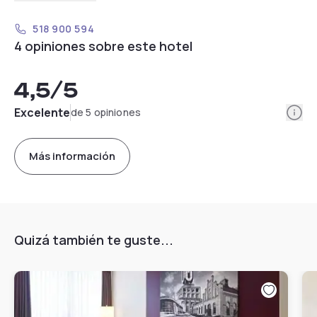
518 900 594
4 opiniones sobre este hotel
4,5
/5
Info
Excelente
de 5 opiniones
Más información
Quizá también te guste...