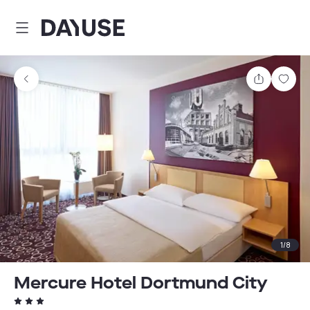
Dayuse
Comparti
Guar
1
/
8
Mercure Hotel Dortmund City