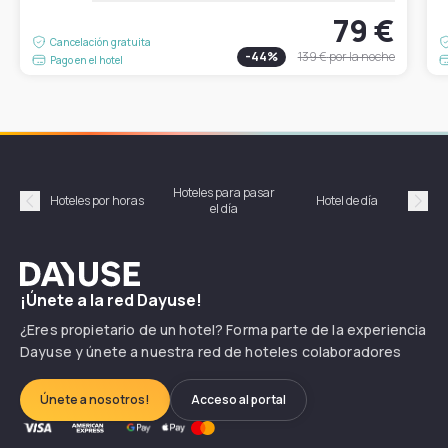
79 €
Cancelación gratuita
-
44
%
139 €
por la noche
Pago en el hotel
Hoteles para pasar
Habi
Hoteles por horas
Hotel de día
el día
hor
Précédent
Suiv
Dayuse
¡Únete a la red Dayuse!
¿Eres propietario de un hotel? Forma parte de la experiencia
Dayuse y únete a nuestra red de hoteles colaboradores
Únete a nosotros!
Acceso al portal