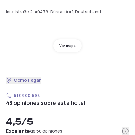
Inselstraße 2, 40479, Düsseldorf, Deutschland
Ver mapa
Cómo llegar
518 900 594
43 opiniones sobre este hotel
4,5
/5
Info
Excelente
de 58 opiniones