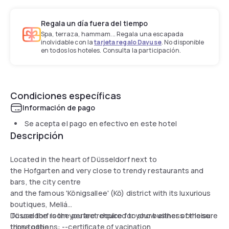
Regala un día fuera del tiempo
Spa, terraza, hammam... Regala una escapada
inolvidable con la
tarjeta regalo Dayuse
. No disponible
en todos los hoteles. Consulta la participación.
Condiciones específicas
Información de pago
Se acepta el pago en efectivo en este hotel
Descripción
Located in the heart of Düsseldorf next to
the Hofgarten and very close to trendy restaurants and
bars, the city centre
and the famous 'Königsallee' (Kö) district with its luxurious
boutiques, Meliá
Düsseldorf is the perfect choice for your business or leisure
To use the room you are required to show either of those
trips to the
three options: --certificate of vacination