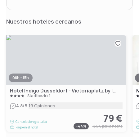
Nuestros hoteles cercanos
08h - 15h
Hotel Indigo Düsseldorf - Victoriaplatz by IHG
Stadtbezirk 1
|
4.8
/5
19 Opiniones
79 €
Cancelación gratuita
-
44
%
139 €
por la noche
Pago en el hotel