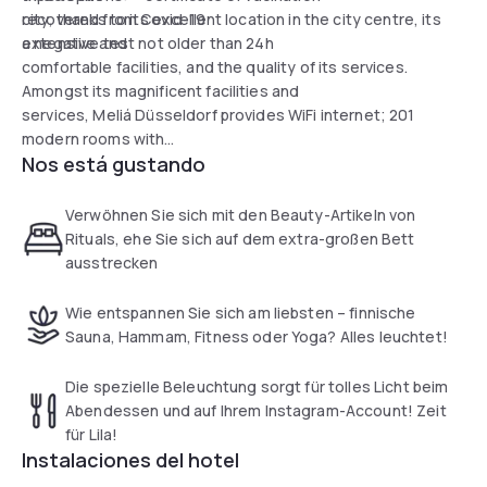
city, thanks to its excellent location in the city centre, its
recovered from Covid-19
extensive and
a negative test not older than 24h
comfortable facilities, and the quality of its services.
Amongst its magnificent facilities and
services, Meliá Düsseldorf provides WiFi internet; 201
modern rooms with
Nos está gustando
exquisite interior design; spacious dining spaces (Aqua
Restaurant and
Purple-Lounge); 9 meeting rooms with maximum capacity
Verwöhnen Sie sich mit den Beauty-Artikeln von
for 250 people; full gym
Rituals, ehe Sie sich auf dem extra-großen Bett
for the exclusive use of guests and a fully equipped
ausstrecken
Wellness Centre(Due to Corona currently closed) with 2
saunas, steam bath,
Wie entspannen Sie sich am liebsten – finnische
ice fountain, sensations shower and relaxation area.
Sauna, Hammam, Fitness oder Yoga? Alles leuchtet!
Die spezielle Beleuchtung sorgt für tolles Licht beim
Abendessen und auf Ihrem Instagram-Account! Zeit
für Lila!
Instalaciones del hotel