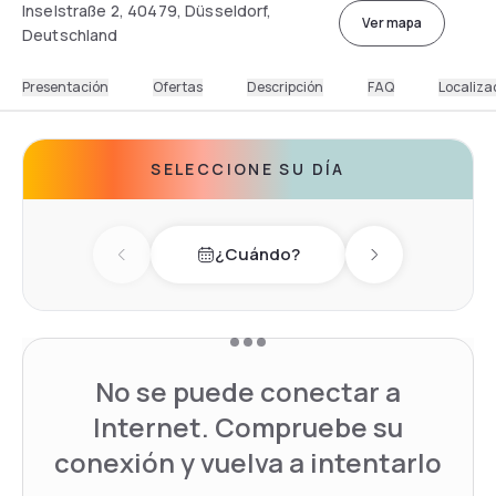
Inselstraße 2, 40479, Düsseldorf,
Ver mapa
Deutschland
Presentación
Ofertas
Descripción
FAQ
Localiza
SELECCIONE SU DÍA
¿Cuándo?
Previous day
Next day
No se puede conectar a
Internet. Compruebe su
conexión y vuelva a intentarlo