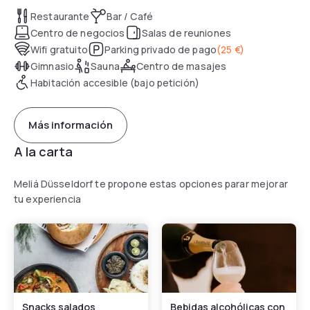
Restaurante
Bar / Café
Centro de negocios
Salas de reuniones
Wifi gratuito
Parking privado de pago
(
25 €
)
Gimnasio
Sauna
Centro de masajes
Habitación accesible (bajo petición)
Más información
A la carta
Meliá Düsseldorf te propone estas opciones parar mejorar
tu experiencia
Snacks salados
Bebidas alcohólicas con