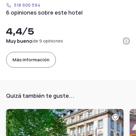
518 900 594
6 opiniones sobre este hotel
4,4
/5
Info
Muy bueno
de 9 opiniones
Más información
Quizá también te guste...