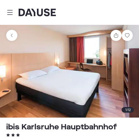
Dayuse
Comparti
Guar
1
/
12
ibis Karlsruhe Hauptbahnhof