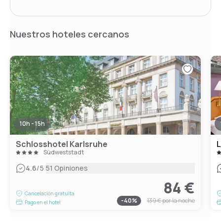
Nuestros hoteles cercanos
10h - 15h
Schlosshotel Karlsruhe
L
Südweststadt
|
4.6
/5
51 Opiniones
84 €
Cancelación gratuita
-
40
%
139 €
por la noche
Pago en el hotel