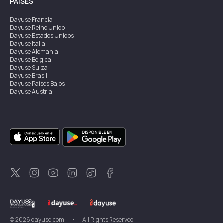
PAÍSES
Dayuse
Francia
Dayuse
Reino Unido
Dayuse
Estados Unidos
Dayuse
Italia
Dayuse
Alemania
Dayuse
Bélgica
Dayuse
Suiza
Dayuse
Brasil
Dayuse
Países Bajos
Dayuse
Austria
Dayuse
Australia
Dayuse
Irlanda
Dayuse
Hong Kong
Dayuse
Canadá
Dayuse
Singapur
Dayuse
Suecia
Dayuse
Tailandia
Dayuse
Portugal
Dayuse
Corea
Dayuse
Nueva Zelanda
Dayuse
Turquía
©
2026
dayuse.com
•
All Rights Reserved