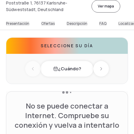
Poststraße 1, 76137 Karlsruhe-
Ver mapa
Südweststadt, Deutschland
Presentación
Ofertas
Descripción
FAQ
Localiza
SELECCIONE SU DÍA
¿Cuándo?
Previous day
Next day
No se puede conectar a
Internet. Compruebe su
conexión y vuelva a intentarlo