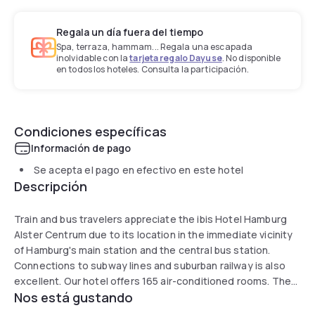
Regala un día fuera del tiempo
Spa, terraza, hammam... Regala una escapada
inolvidable con la
tarjeta regalo Dayuse
. No disponible
en todos los hoteles. Consulta la participación.
Condiciones específicas
Información de pago
Se acepta el pago en efectivo en este hotel
Descripción
Train and bus travelers appreciate the ibis Hotel Hamburg
Alster Centrum due to its location in the immediate vicinity
of Hamburg's main station and the central bus station.
Connections to subway lines and suburban railway is also
excellent. Our hotel offers 165 air-conditioned rooms. The
Nos está gustando
reception is open 24 hours - including drinks. Free WIFI. A
delicious breakfast buffet with waffle bar invites you for