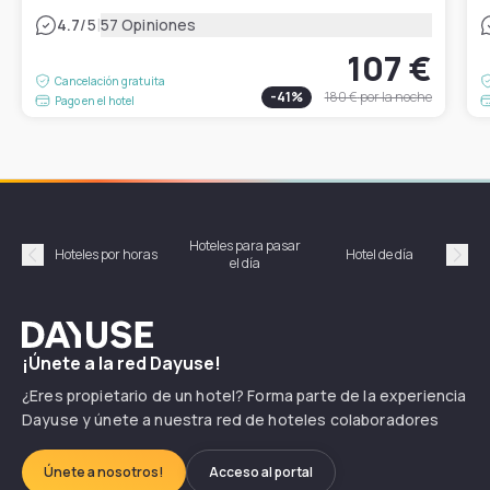
|
4.7
/5
57 Opiniones
107 €
Cancelación gratuita
-
41
%
180 €
por la noche
Pago en el hotel
Hoteles para pasar
Habi
Hoteles por horas
Hotel de día
el día
hor
Précédent
Suiv
Dayuse
¡Únete a la red Dayuse!
¿Eres propietario de un hotel? Forma parte de la experiencia
Dayuse y únete a nuestra red de hoteles colaboradores
Únete a nosotros!
Acceso al portal