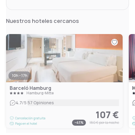
Nuestros hoteles cercanos
10h - 17h
Barceló Hamburg
H
Hamburg-Mitte
|
4.7
/5
57 Opiniones
107 €
Cancelación gratuita
-
41
%
180 €
por la noche
Pago en el hotel