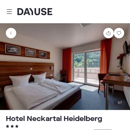
Dayuse
Comparti
Guar
1
/
7
Hotel Neckartal Heidelberg