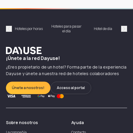
Hoteles para pasar
Habi
Hoteles por horas
Hotel de día
el día
hor
Précédent
Suiv
Dayuse
¡Únete a la red Dayuse!
¿Eres propietario de un hotel? Forma parte de la experiencia
Dayuse y únete a nuestra red de hoteles colaboradores
Únete a nosotros!
Acceso al portal
Sobre nosotros
Ayuda
La compañía
Contacto