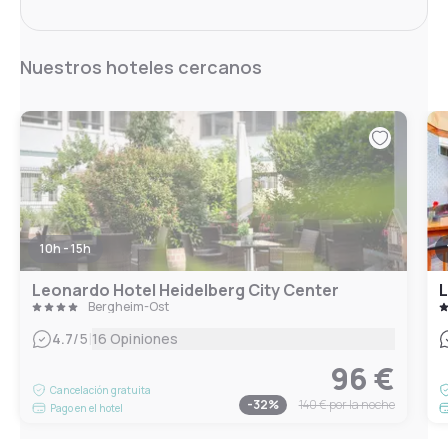
Nuestros hoteles cercanos
10h - 15h
Leonardo Hotel Heidelberg City Center
L
Bergheim-Ost
|
4.7
/5
16 Opiniones
96 €
Cancelación gratuita
-
32
%
140 €
por la noche
Pago en el hotel