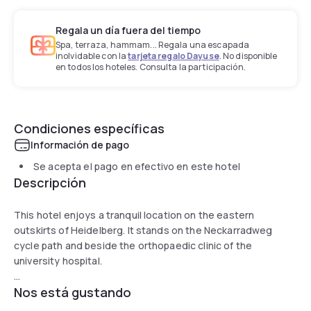
Regala un día fuera del tiempo
Spa, terraza, hammam... Regala una escapada
inolvidable con la
tarjeta regalo Dayuse
. No disponible
en todos los hoteles. Consulta la participación.
Condiciones específicas
Información de pago
Se acepta el pago en efectivo en este hotel
Descripción
This hotel enjoys a tranquil location on the eastern
outskirts of Heidelberg. It stands on the Neckarradweg
cycle path and beside the orthopaedic clinic of the
university hospital.
Nos está gustando
The Hotel Neckartal Heidelberg offers comfortable rooms
and apartments with flat-screen TV and free wireless