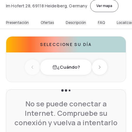
Im Hofert 28, 69118 Heidelberg, Germany
Ver mapa
Presentación
Ofertas
Descripción
FAQ
Localiza
SELECCIONE SU DÍA
¿Cuándo?
Previous day
Next day
No se puede conectar a
Internet. Compruebe su
conexión y vuelva a intentarlo