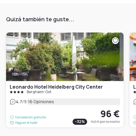
Quizá también te guste...
10h - 15h
Leonardo Hotel Heidelberg City Center
L
Bergheim-Ost
|
4.7
/5
16 Opiniones
96 €
Cancelación gratuita
-
32
%
140 €
por la noche
Pago en el hotel