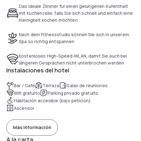
internet access. All areas can be accessed by lift, and most
Das ideale Zimmer für einen gelungenen Aufenthalt
rooms nclude a balcony or terrace.
mit Küchenzeile, falls Sie sich schnell und einfach eine
Kleinigkeit kochen möchten
On-site parking is featured and guests can use the fitness
centre and sauna at a surcharge of 6€.
Nach dem Fitnessstudio können Sie sich in unserem
Spa so richtig entspannen
The hotel offers excellent bus and rail connections to
Heidelberg’s romantic Old Town and main railway station.
Kostenloses High-Speed-WLAN, damit Sie auch bei
The Hockenheimring race track and the exhibition centres
längeren Gesprächen nicht unterbrochen werden
of Sinsheim and Mannheim are also easily accessible.
Instalaciones del hotel
Bar / Café
Terraza
Salas de reuniones
Wifi gratuito
Parking privado gratuito
Habitación accesible (bajo petición)
Ascensor
Más información
A la carta