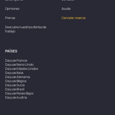
Opiniones
Ayuda
Prensa
Cancelar reserva
Descubre nuestras ofertas de
trabajo
PAÍSES
Dayuse
Francia
Dayuse
Reino Unido
Dayuse
Estados Unidos
Dayuse
Italia
Dayuse
Alemania
Dayuse
Bélgica
Dayuse
Suiza
Dayuse
Brasil
Dayuse
Países Bajos
Dayuse
Austria
Dayuse
Australia
Dayuse
Irlanda
Dayuse
Hong Kong
Dayuse
Canadá