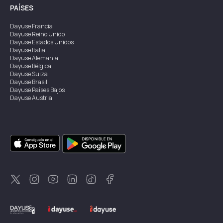
PAÍSES
Dayuse
Francia
Dayuse
Reino Unido
Dayuse
Estados Unidos
Dayuse
Italia
Dayuse
Alemania
Dayuse
Bélgica
Dayuse
Suiza
Dayuse
Brasil
Dayuse
Países Bajos
Dayuse
Austria
Dayuse
Australia
Dayuse
Irlanda
Dayuse
Hong Kong
Dayuse
Canadá
Dayuse
Singapur
Dayuse
Suecia
Dayuse
Tailandia
Dayuse
Portugal
Dayuse
Corea
Dayuse
Nueva Zelanda
Dayuse
Turquía