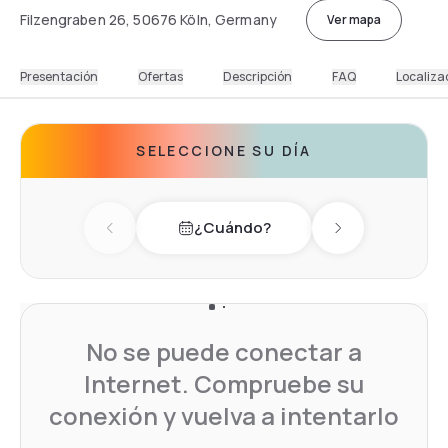
Filzengraben 26, 50676 Köln, Germany
Ver mapa
Presentación
Ofertas
Descripción
FAQ
Localiza
SELECCIONE SU DÍA
¿Cuándo?
Previous day
Next day
No se puede conectar a
Internet. Compruebe su
conexión y vuelva a intentarlo