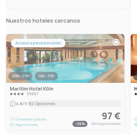
Nuestros hoteles cercanos
Acceso a piscina incluido
09h - 17h
10h - 17h
Maritim Hotel Köln
H
50667
|
4.6
/5
92 Opiniones
97 €
Cancelación gratuita
-
26
%
130 €
por la noche
Pago en el hotel