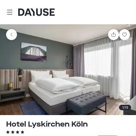
Dayuse
Comparti
Guar
1
/
19
Hotel Lyskirchen Köln