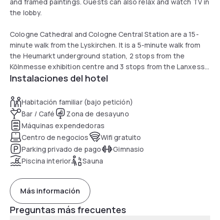
and framed paintings. Guests can also relax and watch TV in
the lobby.
Cologne Cathedral and Cologne Central Station are a 15-
minute walk from the Lyskirchen. It is a 5-minute walk from
the Heumarkt underground station, 2 stops from the
Kölnmesse exhibition centre and 3 stops from the Lanxess
Instalaciones del hotel
Arena.
Habitación familiar (bajo petición)
Bar / Café
Zona de desayuno
Máquinas expendedoras
Centro de negocios
Wifi gratuito
Parking privado de pago
Gimnasio
Piscina interior
Sauna
Más información
Preguntas más frecuentes