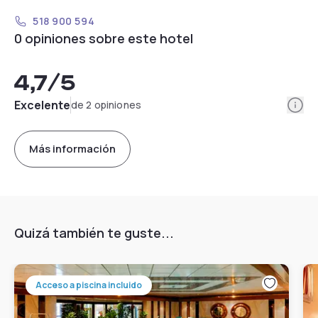
518 900 594
0 opiniones sobre este hotel
4,7
/5
Info
Excelente
de 2 opiniones
Más información
Quizá también te guste...
Acceso a piscina incluido