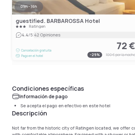
09h - 16h
guestified. BARBAROSSA Hotel
Ratingen
|
4.4
/5
42 Opiniones
72 
Cancelación gratuita
-
29
%
100 €
por la noch
Pago en el hotel
Condiciones específicas
Información de pago
Se acepta el pago en efectivo en este hotel
Descripción
Not far from the historic city of Ratingen located, we offe
with comfortable atmosphere. Equipped with a shower or bath