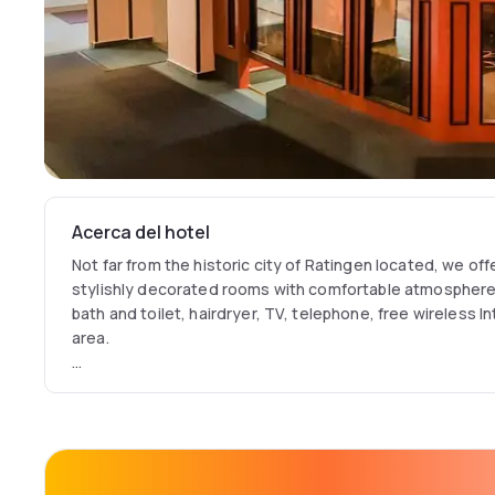
Acerca del hotel
Not far from the historic city of Ratingen located, we o
stylishly decorated rooms with comfortable atmosphere
bath and toilet, hairdryer, TV, telephone, free wireless 
area.
The hotel has 4 non-smoking floors, a lift and 7 free pa
reserved in advance. Free public parking in front of the ho
costs diagonally opposite.