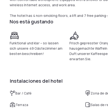
wireless Internet access, and work area.
The hotel has 4 non-smoking floors, a lift and 7 free parkin
Nos está gustando
Free public parking in front of the hotel or a public garage at
Funktional und klar – so lassen
Frisch gepresster Oran
sich unsere 49 Gästezimmer am
hausgemachte Waffeln 
besten beschreiben!
Duft unserer Kaffeespe
erwarten Sie.
Instalaciones del hotel
Bar / Café
Zona de d
Terraza
Salas de 