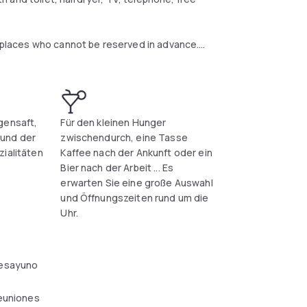
g-places who cannot be reserved in advance.
 costs diagonally opposite.
gensaft,
Für den kleinen Hunger
und der
zwischendurch, eine Tasse
zialitäten
Kaffee nach der Ankunft oder ein
Bier nach der Arbeit ... Es
erwarten Sie eine große Auswahl
und Öffnungszeiten rund um die
Uhr.
esayuno
reuniones