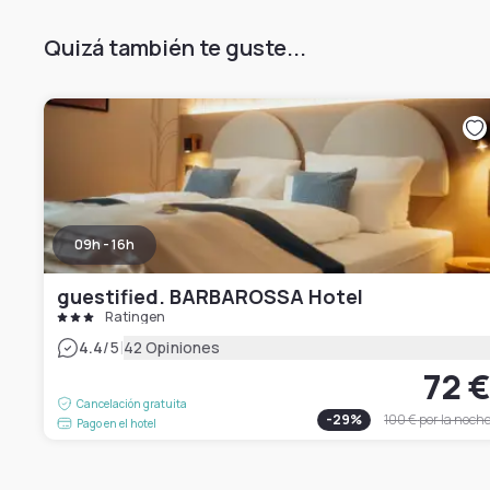
Quizá también te guste...
09h - 16h
guestified. BARBAROSSA Hotel
Ratingen
|
4.4
/5
42 Opiniones
72 
Cancelación gratuita
-
29
%
100 €
por la noch
Pago en el hotel