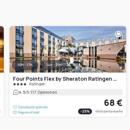
10h - 17h
14h - 21h
Four Points Flex by Sheraton Ratingen Düsseldorf Airport
Ratingen
|
4.5
/5
117 Opiniones
€
68 €
Cancelación gratuita
e
-
25
%
90 €
por la noche
Pago en el hotel