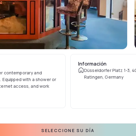
Información
Düsseldorfer Platz 1-3, 
ffer contemporary and
Ratingen, Germany
. Equipped with a shower or
Internet access, and work
rking-places who cannot be
tel or a public garage at
SELECCIONE SU DÍA