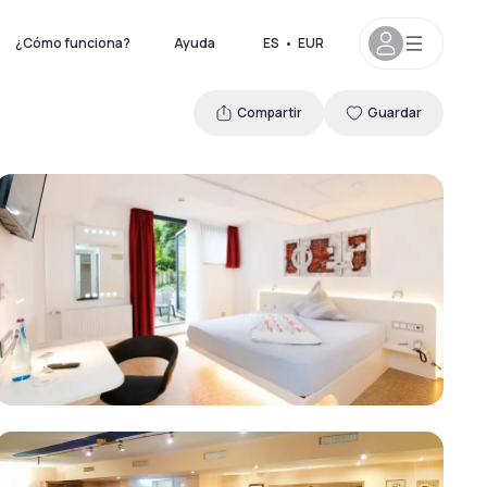
¿Cómo funciona?
Ayuda
ES
•
EUR
Compartir
Guardar