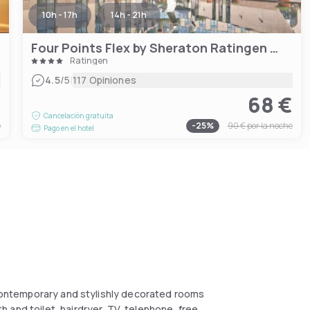
10h - 17h
14h - 21h
Four Points Flex by Sheraton Ratingen Düsseldorf Airport
Ratingen
|
4.5
/5
117 Opiniones
€
68 €
Cancelación gratuita
e
-
25
%
90 €
por la noche
Pago en el hotel
r contemporary and stylishly decorated rooms
 and toilet, hairdryer, TV, telephone, free