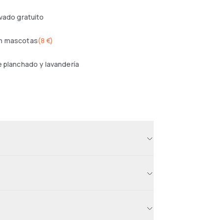
ivado gratuito
n mascotas
(
8 €
)
e planchado y lavandería