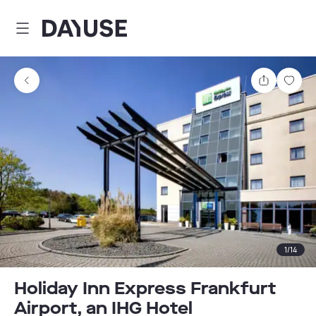
Dayuse
Comparti
Guar
1
/
14
Holiday Inn Express Frankfurt
Airport, an IHG Hotel