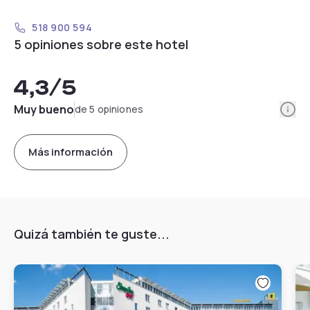
518 900 594
5 opiniones sobre este hotel
4,3
/5
Info
Muy bueno
de 5 opiniones
Más información
Quizá también te guste...