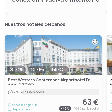
Nuestros hoteles cercanos
08h - 15h
10h - 18h
14h - 22h
Best Western Conference Airporthotel Frankfurt Mörfelden
I
Mörfelden
|
3.9
/5
13 Opiniones
63 €
Cancelación gratuita
-
43
%
109 €
por la noche
Pago en el hotel