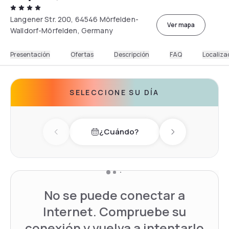
Langener Str. 200, 64546 Mörfelden-
Ver mapa
Walldorf-Mörfelden, Germany
Presentación
Ofertas
Descripción
FAQ
Localiza
SELECCIONE SU DÍA
¿Cuándo?
Previous day
Next day
No se puede conectar a
Internet. Compruebe su
conexión y vuelva a intentarlo