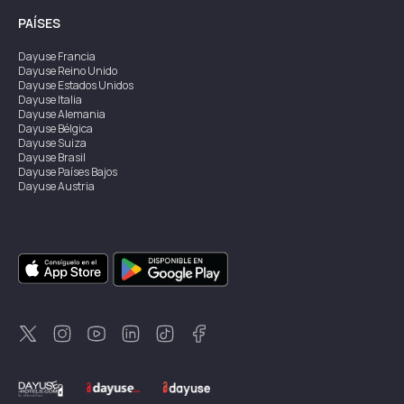
PAÍSES
Dayuse
Francia
Dayuse
Reino Unido
Dayuse
Estados Unidos
Dayuse
Italia
Dayuse
Alemania
Dayuse
Bélgica
Dayuse
Suiza
Dayuse
Brasil
Dayuse
Países Bajos
Dayuse
Austria
Dayuse
Australia
Dayuse
Irlanda
Dayuse
Hong Kong
Dayuse
Canadá
Dayuse
Singapur
Dayuse
Suecia
Dayuse
Tailandia
Dayuse
Portugal
Dayuse
Corea
Dayuse
Nueva Zelanda
Dayuse
Turquía