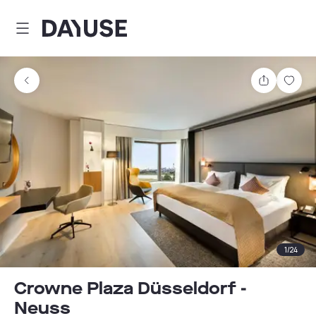
Dayuse
Comparti
Guar
1
/
24
Crowne Plaza Düsseldorf -
Neuss