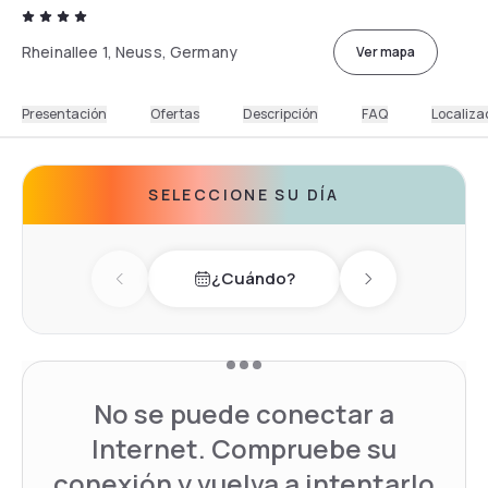
Rheinallee 1, Neuss, Germany
Ver mapa
Presentación
Ofertas
Descripción
FAQ
Localiza
SELECCIONE SU DÍA
¿Cuándo?
Previous day
Next day
No se puede conectar a
Internet. Compruebe su
conexión y vuelva a intentarlo