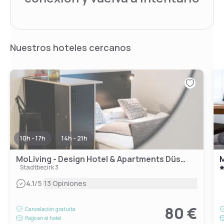
Nuestros hoteles cercanos
10h - 17h
14h - 21h
MoLiving - Design Hotel & Apartments Düsseldorf-Neuss
M
Stadtbezirk 3
|
4.1
/5
13 Opiniones
80 €
Cancelación gratuita
Pago en el hotel