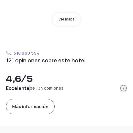
Ver mapa
518 900 594
121 opiniones sobre este hotel
4,6
/5
Info
Excelente
de 134 opiniones
Más información