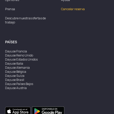
Prensa
Cancelar reserva
Descubre nuestras ofertas de
trabajo
PAÍSES
Dayuse
Francia
Dayuse
Reino Unido
Dayuse
Estados Unidos
Dayuse
Italia
Dayuse
Alemania
Dayuse
Bélgica
Dayuse
Suiza
Dayuse
Brasil
Dayuse
Países Bajos
Dayuse
Austria
Dayuse
Australia
Dayuse
Irlanda
Dayuse
Hong Kong
Dayuse
Canadá
Dayuse
Singapur
Dayuse
Suecia