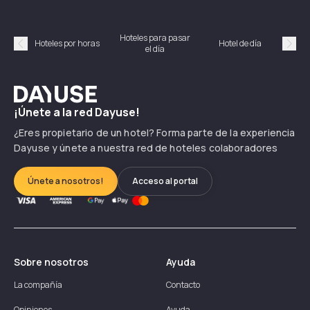
Hoteles para pasar
Habi
Hoteles por horas
Hotel de día
el día
hor
Précédent
Suiv
Dayuse
¡Únete a la red Dayuse!
¿Eres propietario de un hotel? Forma parte de la experiencia
Dayuse y únete a nuestra red de hoteles colaboradores
Únete a nosotros!
Acceso al portal
Sobre nosotros
Ayuda
La compañía
Contacto
Opiniones
Ayuda