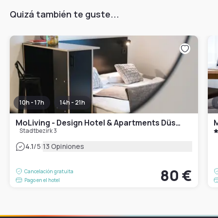
Quizá también te guste...
10h - 17h
14h - 21h
MoLiving - Design Hotel & Apartments Düsseldorf-Neuss
M
Stadtbezirk 3
|
4.1
/5
13 Opiniones
80 €
Cancelación gratuita
Pago en el hotel