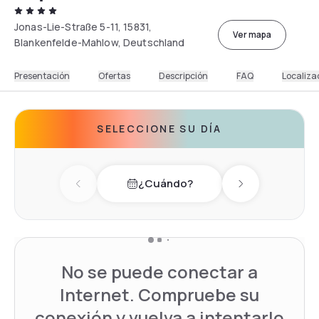
Jonas-Lie-Straße 5-11, 15831,
Ver mapa
Blankenfelde-Mahlow, Deutschland
Presentación
Ofertas
Descripción
FAQ
Localiza
SELECCIONE SU DÍA
¿Cuándo?
Previous day
Next day
No se puede conectar a
Internet. Compruebe su
conexión y vuelva a intentarlo