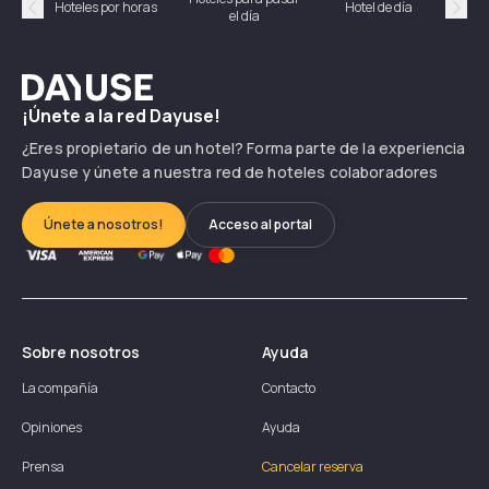
Hoteles por horas
Hotel de día
el día
hor
Précédent
Suiv
Dayuse
¡Únete a la red Dayuse!
¿Eres propietario de un hotel? Forma parte de la experiencia
Dayuse y únete a nuestra red de hoteles colaboradores
Únete a nosotros!
Acceso al portal
Sobre nosotros
Ayuda
La compañía
Contacto
Opiniones
Ayuda
Prensa
Cancelar reserva