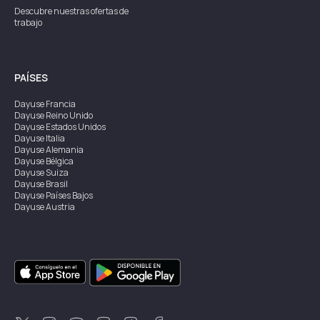
Descubre nuestras ofertas de
trabajo
PAÍSES
Dayuse
Francia
Dayuse
Reino Unido
Dayuse
Estados Unidos
Dayuse
Italia
Dayuse
Alemania
Dayuse
Bélgica
Dayuse
Suiza
Dayuse
Brasil
Dayuse
Países Bajos
Dayuse
Austria
Dayuse
Australia
Dayuse
Irlanda
Dayuse
Hong Kong
Dayuse
Canadá
Dayuse
Singapur
Dayuse
Suecia
Dayuse
Tailandia
Dayuse
Portugal
Dayuse
Corea