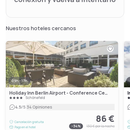
Nuestros hoteles cercanos
09h - 17h
Holiday Inn Berlin Airport - Conference Centre, an IHG Hotel
I
Schönefeld
|
4.5
/5
34 Opiniones
86 €
Cancelación gratuita
-
34
%
130 €
por la noche
Pago en el hotel