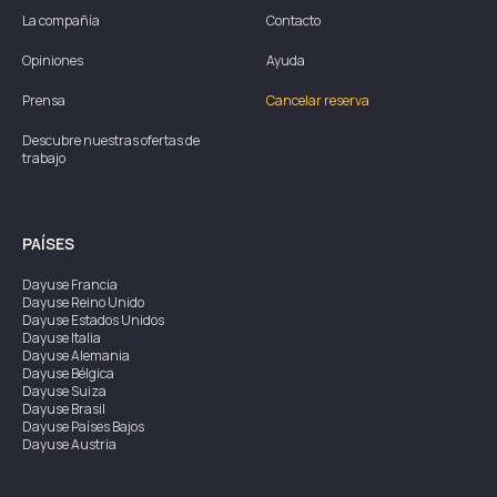
La compañía
Contacto
Opiniones
Ayuda
Prensa
Cancelar reserva
Descubre nuestras ofertas de
trabajo
PAÍSES
Dayuse
Francia
Dayuse
Reino Unido
Dayuse
Estados Unidos
Dayuse
Italia
Dayuse
Alemania
Dayuse
Bélgica
Dayuse
Suiza
Dayuse
Brasil
Dayuse
Países Bajos
Dayuse
Austria
Dayuse
Australia
Dayuse
Irlanda