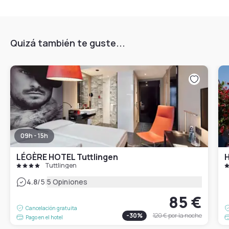
Quizá también te guste...
09h - 15h
LÉGÈRE HOTEL Tuttlingen
H
Tuttlingen
|
4.8
/5
5 Opiniones
85 €
Cancelación gratuita
-
30
%
120 €
por la noche
Pago en el hotel