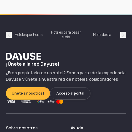
Hoteles para pasar
Habi
Hoteles por horas
Hotel de día
el día
hor
Précédent
Suiv
Dayuse
¡Únete a la red Dayuse!
¿Eres propietario de un hotel? Forma parte de la experiencia
Dayuse y únete a nuestra red de hoteles colaboradores
Únete a nosotros!
Acceso al portal
Sobre nosotros
Ayuda