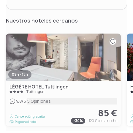
Nuestros hoteles cercanos
09h - 15h
LÉGÈRE HOTEL Tuttlingen
H
Tuttlingen
|
4.8
/5
5 Opiniones
85 €
Cancelación gratuita
-
30
%
120 €
por la noche
Pago en el hotel