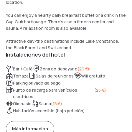
location.
You can enjoy a hearty daily breakfast buffet or a drink in the
Cup Club bar/lounge. There's also a fitness center and
sauna. A relaxation room is also available.
Attractive day-trip destinations include Lake Constance,
the Black Forest and Switzerland.
Instalaciones del hotel
Bar / Café
Zona de desayuno
(
20 €
)
Terraza
Salas de reuniones
Wifi gratuito
Parking privado de pago
Punto de recarga para vehículos
(
25 €
)
eléctricos
Gimnasio
Sauna
(
15 €
)
Habitación accesible (bajo petición)
Más información