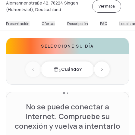
Alemannenstraße 42, 78224 Singen
Ver mapa
(Hohentwiel), Deutschland
Presentación
Ofertas
Descripción
FAQ
Localiza
SELECCIONE SU DÍA
¿Cuándo?
Previous day
Next day
No se puede conectar a
Internet. Compruebe su
conexión y vuelva a intentarlo