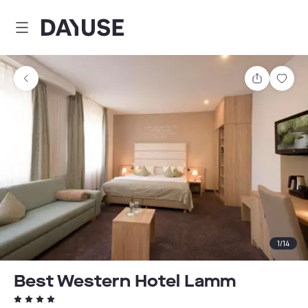
Dayuse
Comparti
Guar
1
/
14
Best Western Hotel Lamm