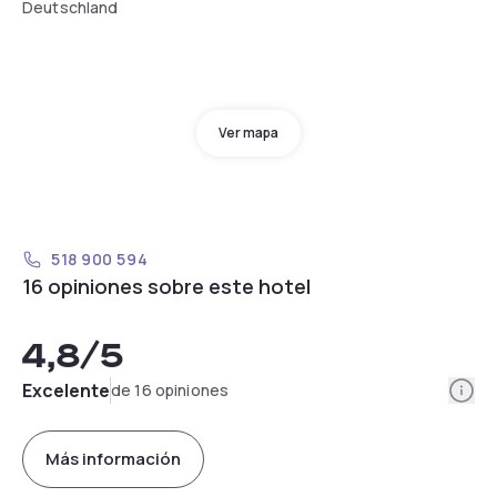
Deutschland
Ver mapa
518 900 594
16 opiniones sobre este hotel
4,8
/5
Info
Excelente
de 16 opiniones
Más información