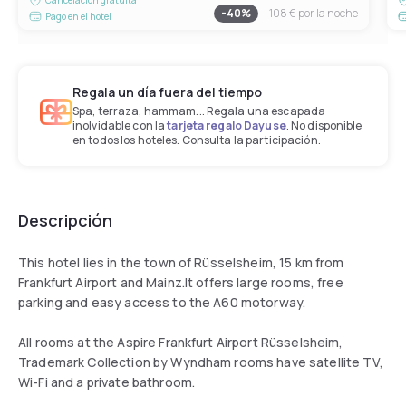
-
40
%
108 €
por la noche
Pago en el hotel
Regala un día fuera del tiempo
Spa, terraza, hammam... Regala una escapada
inolvidable con la
tarjeta regalo Dayuse
. No disponible
en todos los hoteles. Consulta la participación.
Descripción
This hotel lies in the town of Rüsselsheim, 15 km from
Frankfurt Airport and Mainz.It offers large rooms, free
parking and easy access to the A60 motorway.
All rooms at the Aspire Frankfurt Airport Rüsselsheim,
Trademark Collection by Wyndham rooms have satellite TV,
Wi-Fi and a private bathroom.