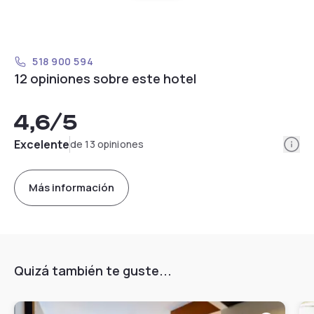
518 900 594
12 opiniones sobre este hotel
4,6
/5
Info
Excelente
de 13 opiniones
Más información
Quizá también te guste...