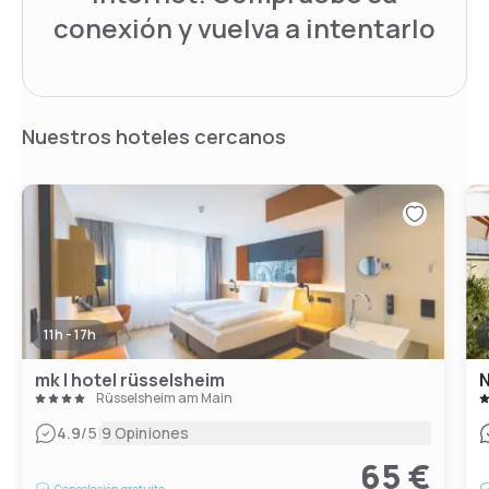
conexión y vuelva a intentarlo
Nuestros hoteles cercanos
11h - 17h
mk | hotel rüsselsheim
N
Rüsselsheim am Main
|
4.9
/5
9 Opiniones
65 €
Cancelación gratuita