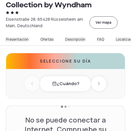
Collection by Wyndham
Eisenstraße 28, 65428 Rüsselsheim am
Ver mapa
Main, Deutschland
Presentación
Ofertas
Descripción
FAQ
Localiza
SELECCIONE SU DÍA
¿Cuándo?
Previous day
Next day
No se puede conectar a
Internet. Compruebe su