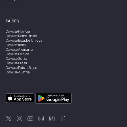
PAÍSES
Dayuse
Francia
Dayuse
Reino Unido
Dayuse
Estados Unidos
Dayuse
Italia
Dayuse
Alemania
Dayuse
Bélgica
Dayuse
Suiza
Dayuse
Brasil
Dayuse
Países Bajos
Dayuse
Austria
Dayuse
Australia
Dayuse
Irlanda
Dayuse
Hong Kong
Dayuse
Canadá
Dayuse
Singapur
Dayuse
Suecia
Dayuse
Tailandia
Dayuse
Portugal
Dayuse
Corea
Dayuse
Nueva Zelanda
Dayuse
Turquía