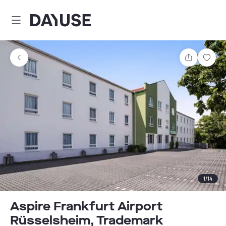
Dayuse
Comparti
Guar
1
/
14
Aspire Frankfurt Airport
Rüsselsheim, Trademark