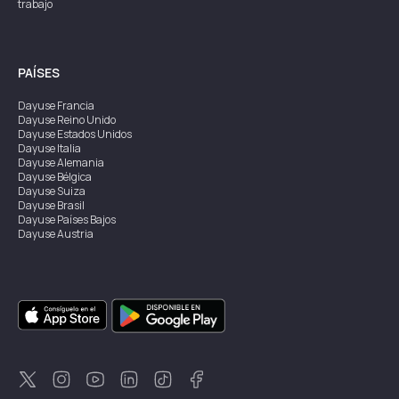
trabajo
PAÍSES
Dayuse
Francia
Dayuse
Reino Unido
Dayuse
Estados Unidos
Dayuse
Italia
Dayuse
Alemania
Dayuse
Bélgica
Dayuse
Suiza
Dayuse
Brasil
Dayuse
Países Bajos
Dayuse
Austria
Dayuse
Australia
Dayuse
Irlanda
Dayuse
Hong Kong
Dayuse
Canadá
Dayuse
Singapur
Dayuse
Suecia
Dayuse
Tailandia
Dayuse
Portugal
Dayuse
Corea
Dayuse
Nueva Zelanda
Dayuse
Turquía