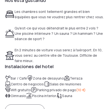
Nos está gustando
Take advantage of the heated indoor swimming pool and
Les chambres sont tellement grandes et bien
the sauna & hammam all year round, for a moment of
équipées que vous ne voudrez plus rentrer chez vous.
relaxation during your stay. For the athletes, there is a
fitness room is at your disposal.
Qu'est-ce qui vous détendrait le plus entre 2 vols ?
Une piscine intérieure ? Un sauna ? Un hammam ? Une
séance de sport ?
En 2 minutes de voiture vous serez à l'aéroport. En 10,
vous serez au centre ville de Toulouse. Difficile de
faire mieux.
Instalaciones del hotel
Bar / Café
Zona de desayuno
Terraza
Centro de negocios
Salas de reuniones
Wifi gratuito
Parking privado de pago
(
10 €
)
Gimnasio
Piscina interior
Sauna