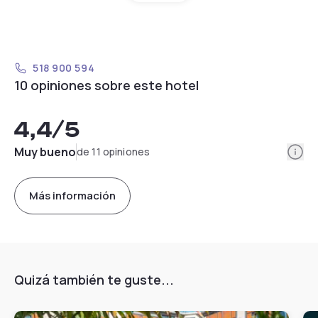
518 900 594
10 opiniones sobre este hotel
4,4
/5
Info
Muy bueno
de 11 opiniones
Más información
Quizá también te guste...