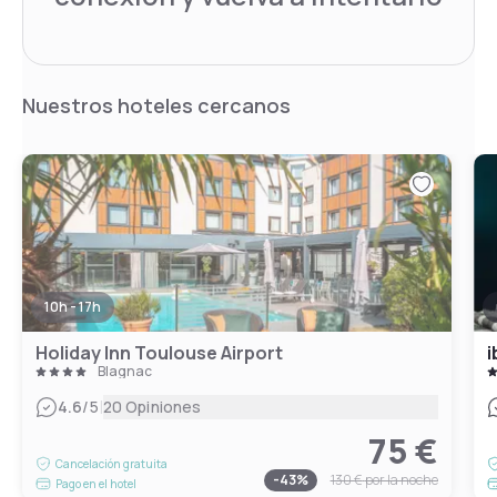
Nuestros hoteles cercanos
10h - 17h
Holiday Inn Toulouse Airport
i
Blagnac
|
4.6
/5
20 Opiniones
75 €
Cancelación gratuita
-
43
%
130 €
por la noche
Pago en el hotel