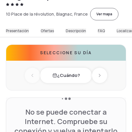
10 Place de la révolution, Blagnac, France
Ver mapa
Presentación
Ofertas
Descripción
FAQ
Localiza
SELECCIONE SU DÍA
¿Cuándo?
Previous day
Next day
No se puede conectar a
Internet. Compruebe su
conexión y vuelva a intentarlo