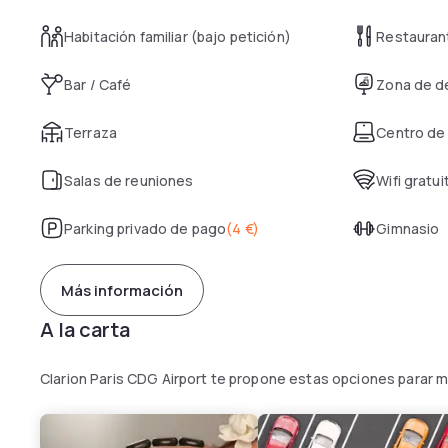
Habitación familiar (bajo petición)
Restauran
Bar / Café
Zona de d
Terraza
Centro de
Salas de reuniones
Wifi gratui
Parking privado de pago
(
4 €
)
Gimnasio
Más información
A la carta
Clarion Paris CDG Airport te propone estas opciones parar m