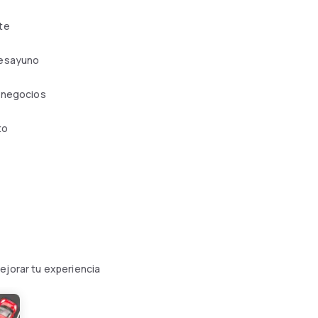
te
esayuno
 negocios
to
ejorar tu experiencia