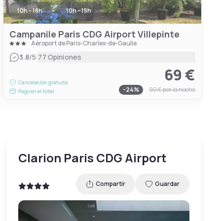
10h - 18h
10h - 15h
Campanile Paris CDG Airport Villepinte
Aéroport de Paris-Charles-de-Gaulle
|
3.8
/5
77 Opiniones
69 €
Cancelación gratuita
-
24
%
90 €
por la noche
Pago en el hotel
Clarion Paris CDG Airport
Compartir
Guardar