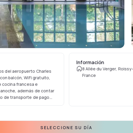
Información
8 Allée du Verger, Roissy
tos del aeropuerto Charles
France
on balcón, WiFi gratuito,
ve cocina francesa e
dianoche, además de contar
icio de transporte de pago
sauna, baño turco y jacuzzi
nto ferial Paris Nord
 una opción perfecta tanto
SELECCIONE SU DÍA