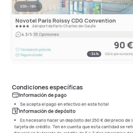
09h - 18h
Novotel Paris Roissy CDG Convention
Aéroport de Paris-Charles-de-Gaulle
|
4.3
/5
35 Opiniones
90 
Cancelación gratuita
-
34
%
135 €
por la noch
Pago en el hotel
Condiciones específicas
Información de pago
Se acepta el pago en efectivo en este hotel
Información de depósito
Es necesario hacer un depósito del
250 €
del precio de l
tarjeta de crédito. Ten en cuenta que esta cantidad se reten