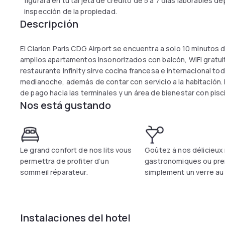
figurará en tu tarjeta de crédito de 5 a 7 días laborables 
inspección de la propiedad.
Descripción
El Clarion Paris CDG Airport se encuentra a solo 10 minutos 
amplios apartamentos insonorizados con balcón, WiFi gratuito,
restaurante Infinity sirve cocina francesa e internacional t
medianoche, además de contar con servicio a la habitación. 
de pago hacia las terminales y un área de bienestar con pisc
Nos está gustando
suplemento. Cerca de Parc Astérix, el recinto ferial Paris Nor
de París, es una opción perfecta tanto para viajeros de neg
Le grand confort de nos lits vous
Goûtez à nos délicieux
permettra de profiter d’un
gastronomiques ou pre
sommeil réparateur.
simplement un verre au 
Instalaciones del hotel