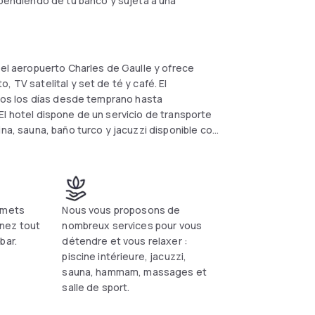
dependiendo de tu banco y sujeta a una
del aeropuerto Charles de Gaulle y ofrece
 TV satelital y set de té y café. El
odos los días desde temprano hasta
El hotel dispone de un servicio de transporte
ina, sauna, baño turco y jacuzzi disponible con
d Villepinte y a 35 minutos en tren del centro
ocios como de placer.
 mets
Nous vous proposons de
nez tout
nombreux services pour vous
bar.
détendre et vous relaxer :
piscine intérieure, jacuzzi,
sauna, hammam, massages et
salle de sport.