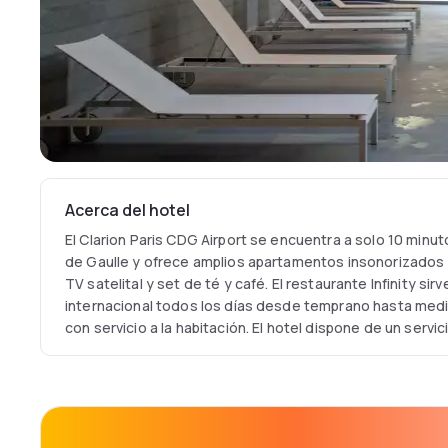
Acerca del hotel
El Clarion Paris CDG Airport se encuentra a solo 10 minu
de Gaulle y ofrece amplios apartamentos insonorizados c
TV satelital y set de té y café. El restaurante Infinity sir
internacional todos los días desde temprano hasta me
con servicio a la habitación. El hotel dispone de un serv
hacia las terminales y un área de bienestar con piscina, 
disponible con suplemento. Cerca de Parc Astérix, el reci
Villepinte y a 35 minutos en tren del centro de París, es
para viajeros de negocios como de placer.