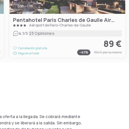
09h - 17h
Pentahotel Paris Charles de Gaulle Airport
Aéroport de Paris-Charles-de-Gaulle
|
4.1
/5
23 Opiniones
€
89 €
Cancelación gratuita
e
-
41
%
150 €
por la noche
Pago en el hotel
a oferta a la llegada. Se cobrará mediante
drá y se liberará a la salida. Sin embargo,