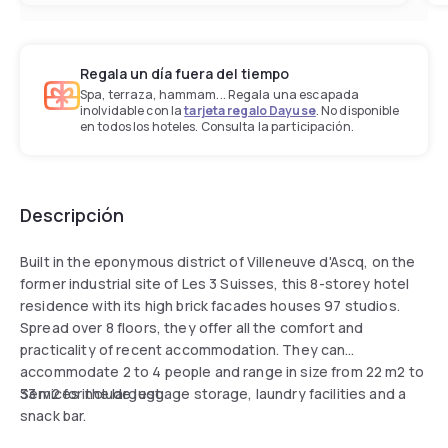
Regala un día fuera del tiempo
Spa, terraza, hammam... Regala una escapada
inolvidable con la
tarjeta regalo Dayuse
. No disponible
en todos los hoteles. Consulta la participación.
Descripción
Built in the eponymous district of Villeneuve d'Ascq, on the
former industrial site of Les 3 Suisses, this 8-storey hotel
residence with its high brick facades houses 97 studios.
Spread over 8 floors, they offer all the comfort and
practicality of recent accommodation. They can
accommodate 2 to 4 people and range in size from 22 m2 to
33 m2 for the largest.
Services include luggage storage, laundry facilities and a
snack bar.