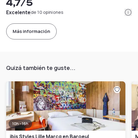
4,7
/5
Info
Excelente
de 10 opiniones
Más información
Quizá también te guste...
10h - 16h
ibis Styles Lille Marcq en Baroeul
M