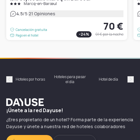
Marcq-en-Barœul
|
4.5
/5
21 Opiniones
70 €
Cancelación gratuita
-
24
%
91 €
por la noche
Pago en el hotel
Hoteles para pasar
Habi
Hoteles por horas
Hotel de día
el día
hor
Précédent
Suiv
Dayuse
¡Únete a la red Dayuse!
¿Eres propietario de un hotel? Forma parte de la experiencia
Dayuse y únete a nuestra red de hoteles colaboradores