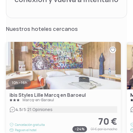
Nuestros hoteles cercanos
10h - 16h
ibis Styles Lille Marcq en Baroeul
M
Marcq-en-Barœul
|
4.5
/5
21 Opiniones
70 €
Cancelación gratuita
-
24
%
91 €
por la noche
Pago en el hotel