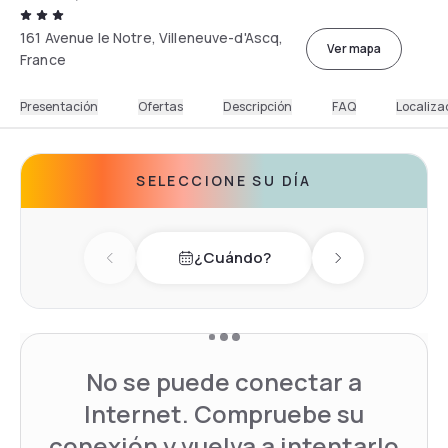
161 Avenue le Notre, Villeneuve-d'Ascq,
Ver mapa
France
Presentación
Ofertas
Descripción
FAQ
Localiza
SELECCIONE SU DÍA
¿Cuándo?
Previous day
Next day
No se puede conectar a
Internet. Compruebe su
conexión y vuelva a intentarlo