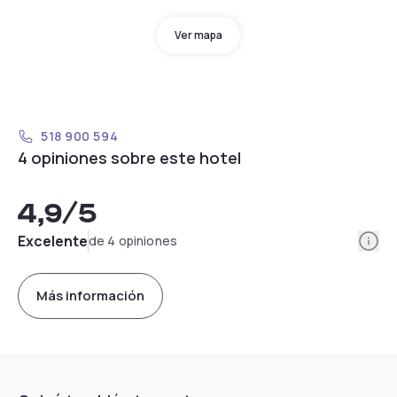
Ver mapa
518 900 594
4 opiniones sobre este hotel
4,9
/5
Info
Excelente
de 4 opiniones
Más información