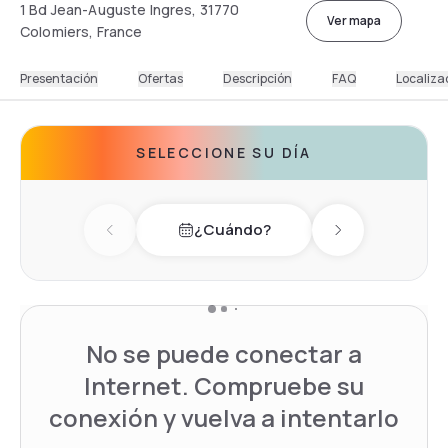
1 Bd Jean-Auguste Ingres, 31770
Ver mapa
Colomiers, France
Presentación
Ofertas
Descripción
FAQ
Localiza
SELECCIONE SU DÍA
¿Cuándo?
Previous day
Next day
No se puede conectar a
Internet. Compruebe su
conexión y vuelva a intentarlo