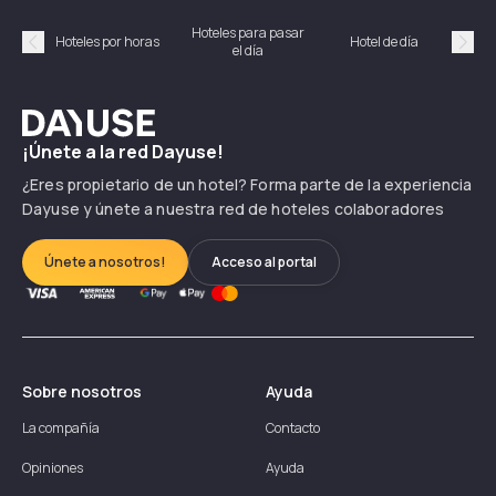
Hoteles para pasar
Habi
Hoteles por horas
Hotel de día
el día
hor
Précédent
Suiv
Dayuse
¡Únete a la red Dayuse!
¿Eres propietario de un hotel? Forma parte de la experiencia
Dayuse y únete a nuestra red de hoteles colaboradores
Únete a nosotros!
Acceso al portal
Sobre nosotros
Ayuda
La compañía
Contacto
Opiniones
Ayuda