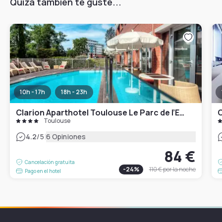
Quizá también te guste...
10h - 17h
18h - 23h
Clarion Aparthotel Toulouse Le Parc de l’Escale
C
Toulouse
|
4.2
/5
6 Opiniones
84 €
Cancelación gratuita
-
24
%
110 €
por la noche
Pago en el hotel