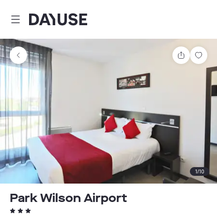
Dayuse
Comparti
Guar
1
/
10
Park Wilson Airport