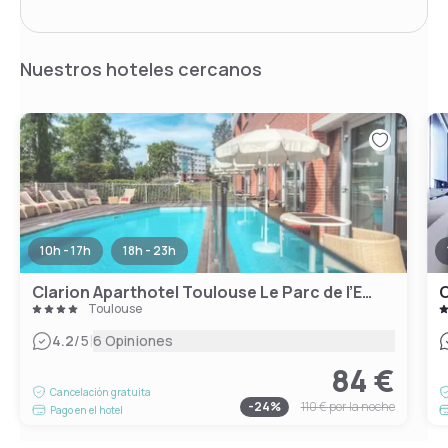
Nuestros hoteles cercanos
10h - 17h
18h - 23h
Clarion Aparthotel Toulouse Le Parc de l’Escale
C
Toulouse
|
4.2
/5
6 Opiniones
84 €
Cancelación gratuita
-
24
%
110 €
por la noche
Pago en el hotel