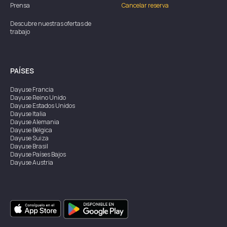
Prensa
Cancelar reserva
Descubre nuestras ofertas de
trabajo
PAÍSES
Dayuse
Francia
Dayuse
Reino Unido
Dayuse
Estados Unidos
Dayuse
Italia
Dayuse
Alemania
Dayuse
Bélgica
Dayuse
Suiza
Dayuse
Brasil
Dayuse
Países Bajos
Dayuse
Austria
Dayuse
Australia
Dayuse
Irlanda
Dayuse
Hong Kong
Dayuse
Canadá
Dayuse
Singapur
Dayuse
Suecia
Dayuse
Tailandia