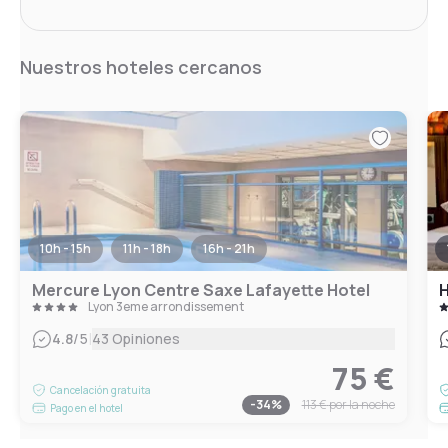
Nuestros hoteles cercanos
10h - 15h
11h - 18h
16h - 21h
Mercure Lyon Centre Saxe Lafayette Hotel
Lyon 3eme arrondissement
|
4.8
/5
43 Opiniones
75 €
Cancelación gratuita
-
34
%
113 €
por la noche
Pago en el hotel