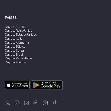
PAÍSES
Dayuse
Francia
Dayuse
Reino Unido
Dayuse
Estados Unidos
Dayuse
Italia
Dayuse
Alemania
Dayuse
Bélgica
Dayuse
Suiza
Dayuse
Brasil
Dayuse
Países Bajos
Dayuse
Austria
Dayuse
Australia
Dayuse
Irlanda
Dayuse
Hong Kong
Dayuse
Canadá
Dayuse
Singapur
Dayuse
Suecia
Dayuse
Tailandia
Dayuse
Portugal
Dayuse
Corea
Dayuse
Nueva Zelanda
Dayuse
Turquía