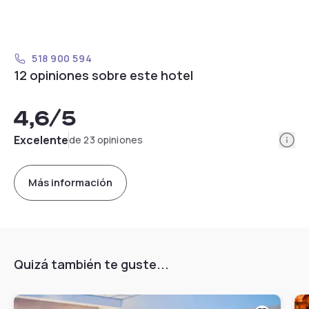
518 900 594
12 opiniones sobre este hotel
4,6
/5
Info
Excelente
de 23 opiniones
Más información
Quizá también te guste...