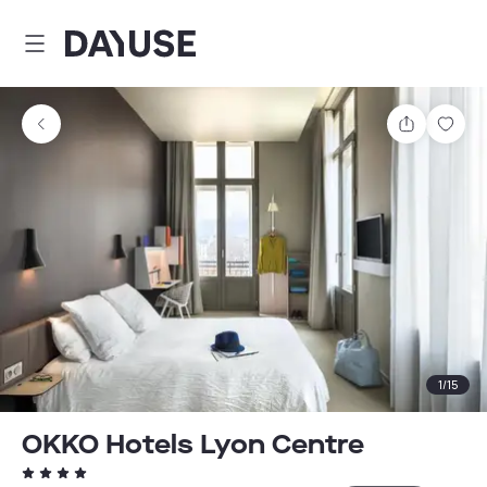
Dayuse
Comparti
Guar
1
/
15
OKKO Hotels Lyon Centre