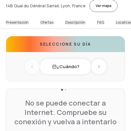
14B Quai du Général Sarrail, Lyon, France
Ver mapa
Presentación
Ofertas
Descripción
FAQ
Localiza
SELECCIONE SU DÍA
¿Cuándo?
Previous day
Next day
No se puede conectar a
Internet. Compruebe su
conexión y vuelva a intentarlo